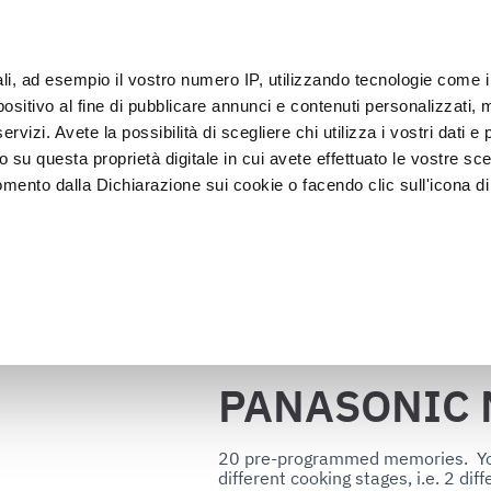
ali, ad esempio il vostro numero IP, utilizzando tecnologie come 
Klan
sitivo al fine di pubblicare annunci e contenuti personalizzati, m
rvizi. Avete la possibilità di scegliere chi utilizza i vostri dati e 
o su questa proprietà digitale in cui avete effettuato le vostre sce
Presentatie en 
Vacumeren en 
lkoeler
mento dalla Dichiarazione sui cookie o facendo clic sull'icona di 
Verkoop
verpakken
ONIC NE2153 2
rafica, con un'approssimazione di qualche metro,
vamente alla ricerca di caratteristiche specifiche (impronte digitali
Terug naar de catalogus
i e imposta le tue preferenze nella
sezione dettagli
. Puoi modific
ui cookie.
PANASONIC 
ruire del servizio richiesto, per personalizzare contenuti ed annun
ffico. Condividiamo inoltre informazioni sul modo in cui l’utente ut
20 pre-programmed memories.  Yo
different cooking stages, i.e. 2 dif
ti web, pubblicità e social media, i quali potrebbero combinarle co