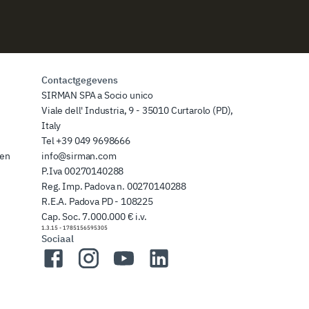
Contactgegevens
SIRMAN SPA a Socio unico
Viale dell' Industria, 9 - 35010 Curtarolo (PD),
Italy
Tel
+39 049 9698666
zen
info@sirman.com
P.Iva 00270140288
Reg. Imp. Padova n. 00270140288
R.E.A. Padova PD - 108225
Cap. Soc. 7.000.000 € i.v.
1.3.15
-
1785156595305
Sociaal
Facebook
Instagram
YouTube
LinkedIn