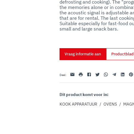
defrosting and cooking). The "prog
uo utilizzo dei loro servizi.
the memories alone or in combinat
the acoustic signal is adjustable a
that are for rental. The last cook
Suitable especially for fast-food o
small and large snack bars.
Vraag informatie aan
Productbla
E-mail
afdrukken
Facebook
Twitter
Whatsapp
Telegram
Linkedin
Pint
Deel
:
Dit product komt voor in:
KOOK APPARATUUR
/
OVENS
/
MAG