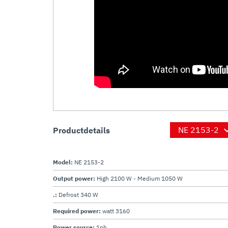
Productdetails
Model:
NE 2153-2
Output power:
High 2100 W - Medium 1050 W
.:
Defrost 340 W
Required power:
watt 3160
Power source:
1ph