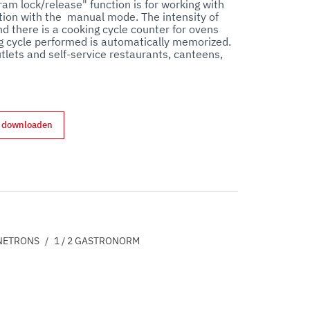
ram lock/release" function is for working with 
ion with the  manual mode. The intensity of 
nd there is a cooking cycle counter for ovens 
ing cycle performed is automatically memorized. 
utlets and self-service restaurants, canteens, 
d downloaden
erest
NETRONS
/
1 / 2 GASTRONORM