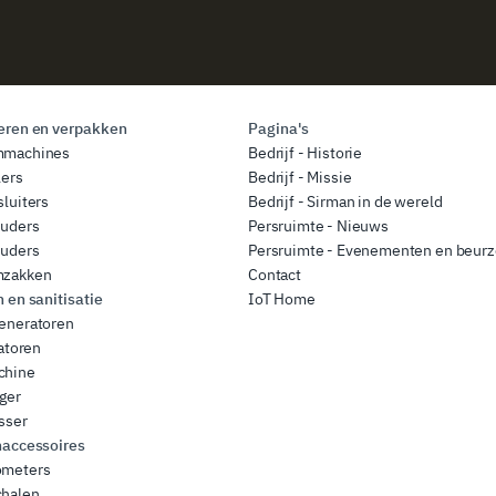
ren en verpakken
Pagina's
mmachines
Bedrijf - Historie
lers
Bedrijf - Missie
luiters
Bedrijf - Sirman in de wereld
ouders
Persruimte - Nieuws
ouders
Persruimte - Evenementen en beur
zakken
Contact
en sanitisatie
IoT Home
eneratoren
satoren
chine
ger
sser
accessoires
meters
halen