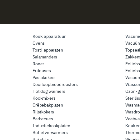
Kook apparatuur
Vacume
Ovens
Vacuü
Tosti-apparaten
Topsea
Salamanders
Zakkens
Roner
Folieh
Friteuses
Folieh
Pastakokers
Vacuüm
Doorloopbroodroosters
Wassen 
Hot dog warmers
Ozon-g
Kookmixers
Sterili
Crêpebakplaten
Wasma
Rijstkokers
Wasdro
Barbecues
Vaatwa
Inductiekookplaten
Keuken
Buffetverwarmers
Thermo
Bakplaten
Weegsc