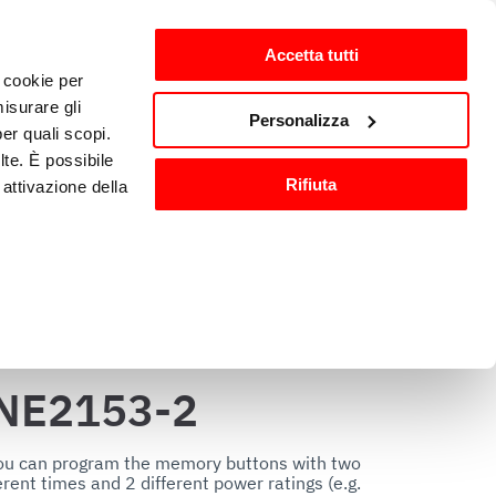
Accetta tutti
i cookie per
ten
nl-NL
isurare gli
Personalizza
per quali scopi.
lte. È possibile
Wassen en 
Keukenaccessoires
Rifiuta
attivazione della
sanitisatie
).
are o ritirare il
NE2153-2
ci, per fornire
ilizza il nostro
u can program the memory buttons with two 
ferent times and 2 different power ratings (e.g. 
n altre