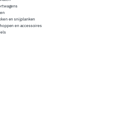
ortwagens
gen
ken en snijplanken
choppen en accessoires
els