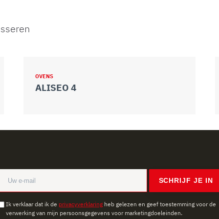
esseren
OVENS
ALISEO 4
SCHRIJF JE IN
Ik verklaar dat ik de
privacyverklaring
heb gelezen en geef toestemming voor de
verwerking van mijn persoonsgegevens voor marketingdoeleinden.