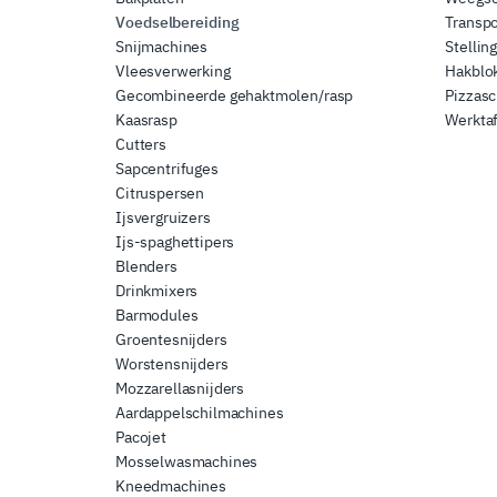
Voedselbereiding
Transp
Snijmachines
Stellin
Vleesverwerking
Hakblok
Gecombineerde gehaktmolen/rasp
Pizzas
Kaasrasp
Werktaf
Cutters
Sapcentrifuges
Citruspersen
Ijsvergruizers
Ijs-spaghettipers
Blenders
Drinkmixers
Barmodules
Groentesnijders
Worstensnijders
Mozzarellasnijders
Aardappelschilmachines
Pacojet
Mosselwasmachines
Kneedmachines