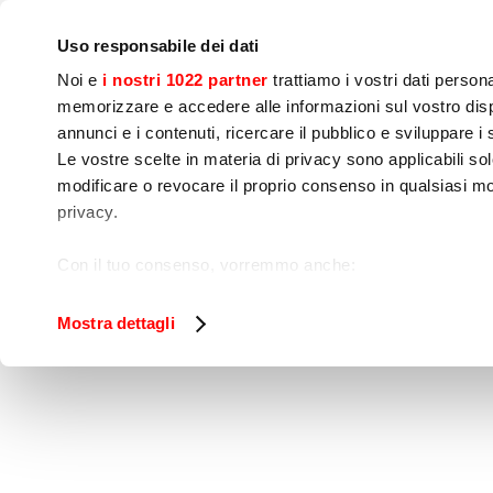
Bedrijf
Persruimte
Contact
IoT Home
Uso responsabile dei dati
Noi e
i nostri 1022 partner
trattiamo i vostri dati person
memorizzare e accedere alle informazioni sul vostro dispo
annunci e i contenuti, ricercare il pubblico e sviluppare i se
Le vostre scelte in materia di privacy sono applicabili sol
Kook 
Voedselbereiding
Sne
modificare o revocare il proprio consenso in qualsiasi mo
apparatuur
privacy.
PANAS
Home
Kook apparatuur
Ovens
Con il tuo consenso, vorremmo anche:
raccogliere informazioni sulla tua posizione geog
Identificare il tuo dispositivo, scansionandolo atti
Mostra dettagli
Approfondisci come vengono elaborati i tuoi dati personal
tuo consenso in qualsiasi momento dalla Dichiarazione s
Utilizziamo i cookie per garantire che l’utente possa usuf
funzionalità dei social media e per analizzare il nostro tra
sito con i nostri partner che si occupano di analisi dei da