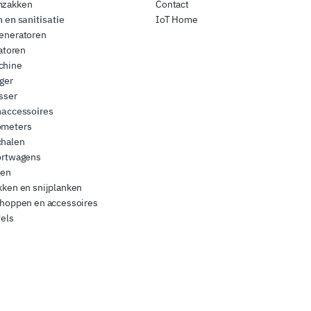
zakken
Contact
en sanitisatie
IoT Home
eneratoren
satoren
chine
ger
sser
accessoires
meters
halen
ortwagens
gen
ken en snijplanken
choppen en accessoires
els