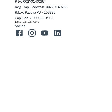
P.Iva 00270140288
Reg. Imp. Padova n. 00270140288
R.E.A. Padova PD - 108225
Cap. Soc. 7.000.000 € i.v.
1.3.15
-
1785156595305
Sociaal
Facebook
Instagram
YouTube
LinkedIn