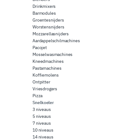
Drinkmixers
Barmodules
Groentesnijders
Worstensnijders
Mozzarellasnijders
Aardappelschilmachines
Pacojet
Mosselwasmachines
Kneedmachines
Pastamachines
Koffiemolens
Ontpitter
Vriesdrogers
Pizza
Snelkoeler
3 niveaus
5 niveaus
7 niveaus
10 niveaus
14 niveaus