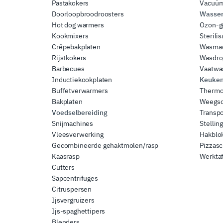
Pastakokers
Vacuüm
Doorloopbroodroosters
Wassen 
Hot dog warmers
Ozon-g
Kookmixers
Sterili
Crêpebakplaten
Wasma
Rijstkokers
Wasdro
Barbecues
Vaatwa
Inductiekookplaten
Keuken
Buffetverwarmers
Thermo
Bakplaten
Weegsc
Voedselbereiding
Transp
Snijmachines
Stellin
Vleesverwerking
Hakblok
Gecombineerde gehaktmolen/rasp
Pizzas
Kaasrasp
Werktaf
Cutters
Sapcentrifuges
Citruspersen
Ijsvergruizers
Ijs-spaghettipers
Blenders