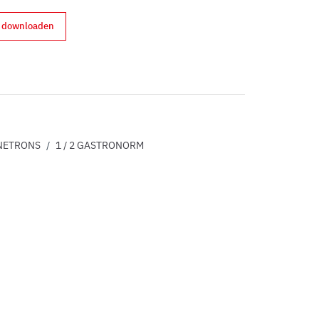
d downloaden
erest
NETRONS
/
1 / 2 GASTRONORM