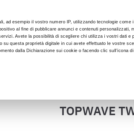
ali, ad esempio il vostro numero IP, utilizzando tecnologie come 
Klan
sitivo al fine di pubblicare annunci e contenuti personalizzati, m
rvizi. Avete la possibilità di scegliere chi utilizza i vostri dati e 
o su questa proprietà digitale in cui avete effettuato le vostre sce
Presentatie en 
Vacumeren en 
lkoeler
mento dalla Dichiarazione sui cookie o facendo clic sull'icona di 
Verkoop
verpakken
VE TW 1800
rafica, con un'approssimazione di qualche metro,
vamente alla ricerca di caratteristiche specifiche (impronte digitali
Terug naar de catalogus
i e imposta le tue preferenze nella
sezione dettagli
. Puoi modific
ui cookie.
TOPWAVE TW
ruire del servizio richiesto, per personalizzare contenuti ed annun
ffico. Condividiamo inoltre informazioni sul modo in cui l’utente ut
ti web, pubblicità e social media, i quali potrebbero combinarle co