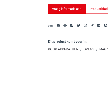
uo utilizzo dei loro servizi.
Vraag informatie aan
Productbla
E-mail
afdrukken
Facebook
Twitter
Whatsapp
Telegram
Linkedin
Pint
Deel
:
Dit product komt voor in:
KOOK APPARATUUR
/
OVENS
/
MAG