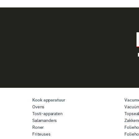
Kook apparatuur
Vacume
Ovens
Vacuü
Tosti-apparaten
Topsea
Salamanders
Zakkens
Roner
Folieh
Friteuses
Folieh