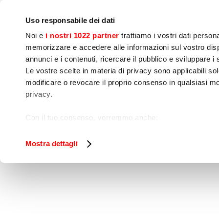
Bedrijf
Persruimte
Contact
IoT Home
Uso responsabile dei dati
Noi e
i nostri 1022 partner
trattiamo i vostri dati person
memorizzare e accedere alle informazioni sul vostro dispo
annunci e i contenuti, ricercare il pubblico e sviluppare i se
Le vostre scelte in materia di privacy sono applicabili sol
Kook 
Voedselbereiding
Sne
modificare o revocare il proprio consenso in qualsiasi mo
apparatuur
privacy.
TOPWA
Home
Kook apparatuur
Ovens
Con il tuo consenso, vorremmo anche:
raccogliere informazioni sulla tua posizione geog
Identificare il tuo dispositivo, scansionandolo atti
Mostra dettagli
Approfondisci come vengono elaborati i tuoi dati personal
tuo consenso in qualsiasi momento dalla Dichiarazione s
Utilizziamo i cookie per garantire che l’utente possa usuf
funzionalità dei social media e per analizzare il nostro tra
sito con i nostri partner che si occupano di analisi dei da