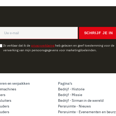
SCHRIJF JE IN
Ik verklaar dat ik de
privacyverklaring
heb gelezen en geef toestemming voor de
verwerking van mijn persoonsgegevens voor marketingdoeleinden.
ren en verpakken
Pagina's
mmachines
Bedrijf - Historie
lers
Bedrijf - Missie
luiters
Bedrijf - Sirman in de wereld
ouders
Persruimte - Nieuws
ouders
Persruimte - Evenementen en beur