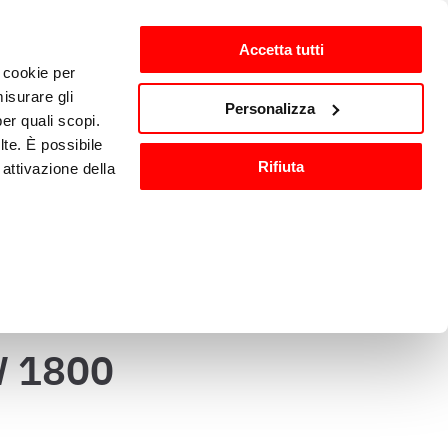
Accetta tutti
i cookie per
ten
nl-NL
isurare gli
Personalizza
per quali scopi.
lte. È possibile
Wassen en 
Keukenaccessoires
Rifiuta
attivazione della
sanitisatie
).
are o ritirare il
 1800
ci, per fornire
ilizza il nostro
n altre