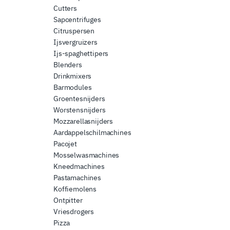
Cutters
Sapcentrifuges
Citruspersen
Ijsvergruizers
Ijs-spaghettipers
Blenders
Drinkmixers
Barmodules
Groentesnijders
Worstensnijders
Mozzarellasnijders
Aardappelschilmachines
Pacojet
Mosselwasmachines
Kneedmachines
Pastamachines
Koffiemolens
Ontpitter
Vriesdrogers
Pizza