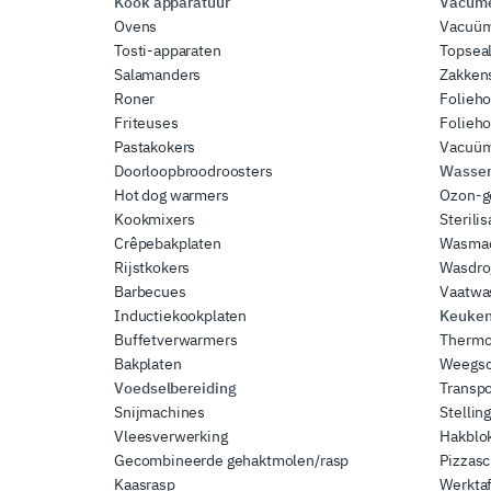
Kook apparatuur
Vacume
Ovens
Vacuü
Tosti-apparaten
Topsea
Salamanders
Zakkens
Roner
Folieh
Friteuses
Folieh
Pastakokers
Vacuüm
Doorloopbroodroosters
Wassen 
Hot dog warmers
Ozon-g
Kookmixers
Sterili
Crêpebakplaten
Wasma
Rijstkokers
Wasdro
Barbecues
Vaatwa
Inductiekookplaten
Keuken
Buffetverwarmers
Thermo
Bakplaten
Weegsc
Voedselbereiding
Transp
Snijmachines
Stellin
Vleesverwerking
Hakblok
Gecombineerde gehaktmolen/rasp
Pizzas
Kaasrasp
Werktaf