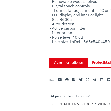
- Removable wood shelves

uo utilizzo dei loro servizi.
- Digital touch controls

- Thermostat adjustment in °C or °
- LED display and interior light

- Gas R600a

- Auto-defrost

- Active carbon filter

- Interior fan

- Noise level 40 dB

- Hole size: LxDxH  565x540x45
Vraag informatie aan
Productbla
E-mail
afdrukken
Facebook
Twitter
Whatsapp
Telegram
Linkedin
Pint
Deel
:
Dit product komt voor in:
PRESENTATIE EN VERKOOP
/
WIJNKO