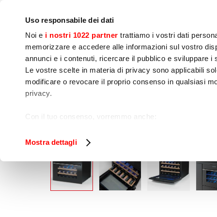
Bedrijf
Persruimte
Contact
IoT Home
Uso responsabile dei dati
Noi e
i nostri 1022 partner
trattiamo i vostri dati person
memorizzare e accedere alle informazioni sul vostro dispo
annunci e i contenuti, ricercare il pubblico e sviluppare i se
Le vostre scelte in materia di privacy sono applicabili sol
Kook 
Voedselbereiding
Sne
modificare o revocare il proprio consenso in qualsiasi mo
apparatuur
privacy.
Home
Presentatie en verkoop
Wijnkoelka
Con il tuo consenso, vorremmo anche:
raccogliere informazioni sulla tua posizione geog
Identificare il tuo dispositivo, scansionandolo atti
Mostra dettagli
Approfondisci come vengono elaborati i tuoi dati personal
tuo consenso in qualsiasi momento dalla Dichiarazione s
Utilizziamo i cookie per garantire che l’utente possa usuf
funzionalità dei social media e per analizzare il nostro tra
sito con i nostri partner che si occupano di analisi dei da