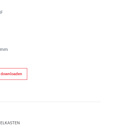
F

0 mm
d downloaden
erest
ELKASTEN