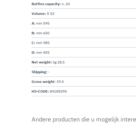
Bottles capacity:
n. 24
Volume:
lt 53
A:
mm 595
B:
mm 600
C:
mm 985
D:
mm 455
Net weight:
kg 28,5
Shipping:
-
Gross weight:
39,5
HS-CODE:
84185090
Andere producten die u mogelijk inter