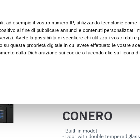
ali, ad esempio il vostro numero IP, utilizzando tecnologie come 
Klan
sitivo al fine di pubblicare annunci e contenuti personalizzati, m
rvizi. Avete la possibilità di scegliere chi utilizza i vostri dati e 
o su questa proprietà digitale in cui avete effettuato le vostre sce
Presentatie en 
Vacumeren en 
lkoeler
mento dalla Dichiarazione sui cookie o facendo clic sull'icona di 
Verkoop
verpakken
CONERO
sten
rafica, con un'approssimazione di qualche metro,
vamente alla ricerca di caratteristiche specifiche (impronte digitali
Terug naar de catalogus
i e imposta le tue preferenze nella
sezione dettagli
. Puoi modific
ui cookie.
CONERO
ruire del servizio richiesto, per personalizzare contenuti ed annun
ffico. Condividiamo inoltre informazioni sul modo in cui l’utente ut
- Built-in model

- Door with double tempered glass
ti web, pubblicità e social media, i quali potrebbero combinarle co