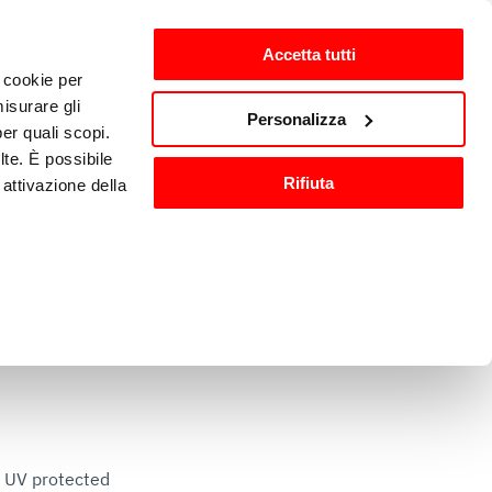
Accetta tutti
i cookie per
ten
nl-NL
isurare gli
Personalizza
per quali scopi.
lte. È possibile
Wassen en 
Keukenaccessoires
Rifiuta
attivazione della
sanitisatie
).
are o ritirare il
ci, per fornire
ilizza il nostro
 UV protected

n altre