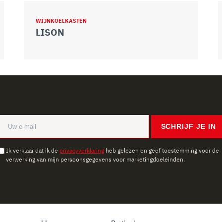
WIJNKOELKASTEN
LISON
SCHRIJF JE IN
Ik verklaar dat ik de
privacyverklaring
heb gelezen en geef toestemming voor de
verwerking van mijn persoonsgegevens voor marketingdoeleinden.