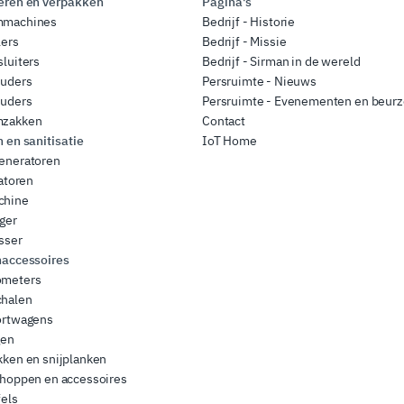
ren en verpakken
Pagina's
mmachines
Bedrijf - Historie
lers
Bedrijf - Missie
luiters
Bedrijf - Sirman in de wereld
ouders
Persruimte - Nieuws
ouders
Persruimte - Evenementen en beur
zakken
Contact
en sanitisatie
IoT Home
eneratoren
satoren
chine
ger
sser
accessoires
meters
halen
ortwagens
gen
ken en snijplanken
choppen en accessoires
els