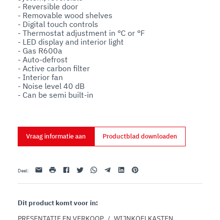
- Reversible door 

- Removable wood shelves

- Digital touch controls

- Thermostat adjustment in °C or °F

- LED display and interior light

- Gas R600a

- Auto-defrost

- Active carbon filter

- Interior fan

- Noise level 40 dB

- Can be semi built-in
Vraag informatie aan
Productblad downloaden
E-mail
afdrukken
Facebook
Twitter
Whatsapp
Telegram
Linkedin
Pinterest
Deel
:
Dit product komt voor in:
PRESENTATIE EN VERKOOP
/
WIJNKOELKASTEN