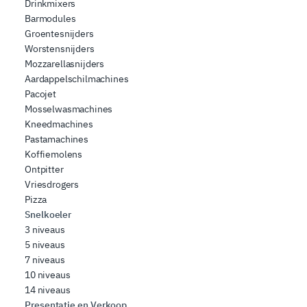
Drinkmixers
Barmodules
Groentesnijders
Worstensnijders
Mozzarellasnijders
Aardappelschilmachines
Pacojet
Mosselwasmachines
Kneedmachines
Pastamachines
Koffiemolens
Ontpitter
Vriesdrogers
Pizza
Snelkoeler
3 niveaus
5 niveaus
7 niveaus
10 niveaus
14 niveaus
Presentatie en Verkoop