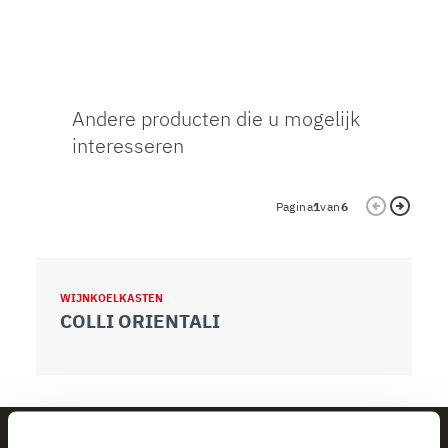
Andere producten die u mogelijk
interesseren
Pagina
1
van
6
WIJNKOELKASTEN
W
COLLI ORIENTALI