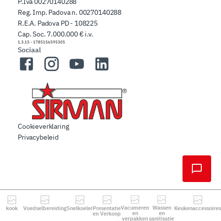
P.Iva 00270140288
Reg. Imp. Padova n. 00270140288
R.E.A. Padova PD - 108225
Cap. Soc. 7.000.000 € i.v.
1.3.15
-
1785156595305
Sociaal
Facebook
Instagram
YouTube
LinkedIn
Cookieverklaring
Privacybeleid
Vacumeren
Wassen
kook
Voedselbereiding
Snelkoeler
Presentatie
Keukenaccessoires
en
en
en Verkoop
verpakken
sanitisatie