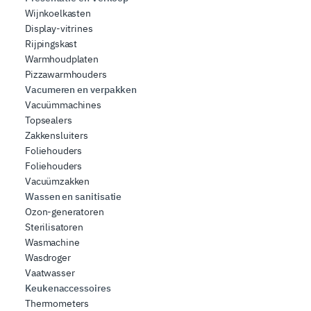
Wijnkoelkasten
Display-vitrines
Rijpingskast
Warmhoudplaten
Pizzawarmhouders
Vacumeren en verpakken
Vacuümmachines
Topsealers
Zakkensluiters
Foliehouders
Foliehouders
Vacuümzakken
Wassen en sanitisatie
Ozon-generatoren
Sterilisatoren
Wasmachine
Wasdroger
Vaatwasser
Keukenaccessoires
Thermometers