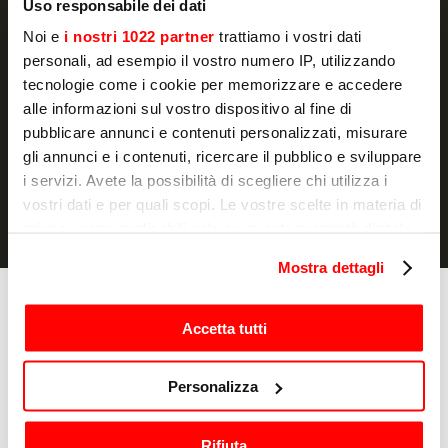
Uso responsabile dei dati
Noi e
i nostri 1022 partner
trattiamo i vostri dati
personali, ad esempio il vostro numero IP, utilizzando
SCHRIJF JE IN
tecnologie come i cookie per memorizzare e accedere
alle informazioni sul vostro dispositivo al fine di
Ik verklaar dat ik de
privacyverklaring
heb gelezen en geef
pubblicare annunci e contenuti personalizzati, misurare
toestemming voor de verwerking van mijn persoonsgegevens
gli annunci e i contenuti, ricercare il pubblico e sviluppare
voor marketingdoeleinden.
i servizi. Avete la possibilità di scegliere chi utilizza i
vostri dati e per quali scopi. Le vostre scelte in materia di
privacy sono applicabili solo su questa proprietà digitale
in cui avete effettuato le vostre scelte. È possibile
Mostra dettagli
modificare o revocare il proprio consenso in qualsiasi
momento dalla Dichiarazione sui cookie o facendo clic
Kook apparatuur
sull'icona di attivazione della privacy.
Accetta tutti
Ovens
Tosti-apparaten
Con il tuo consenso, vorremmo anche:
Salamanders
Personalizza
Roner
raccogliere informazioni sulla tua posizione
Friteuses
geografica, con un'approssimazione di qualche
Pastakokers
Rifiuta
metro,