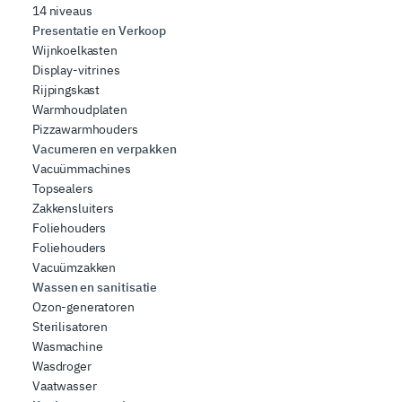
14 niveaus
Presentatie en Verkoop
Wijnkoelkasten
Display-vitrines
Rijpingskast
Warmhoudplaten
Pizzawarmhouders
Vacumeren en verpakken
Vacuümmachines
Topsealers
Zakkensluiters
Foliehouders
Foliehouders
Vacuümzakken
Wassen en sanitisatie
Ozon-generatoren
Sterilisatoren
Wasmachine
Wasdroger
Vaatwasser