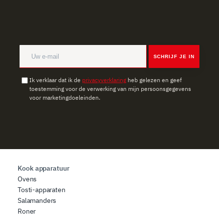
SCHRIJF JE IN
Ik verklaar dat ik de
privacyverklaring
heb gelezen en geef
toestemming voor de verwerking van mijn persoonsgegevens
voor marketingdoeleinden.
Kook apparatuur
Ovens
Tosti-apparaten
Salamanders
Roner