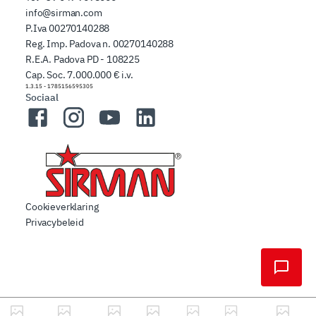
info@sirman.com
P.Iva 00270140288
Reg. Imp. Padova n. 00270140288
R.E.A. Padova PD - 108225
Cap. Soc. 7.000.000 € i.v.
1.3.15
-
1785156595305
Sociaal
Facebook
Instagram
YouTube
LinkedIn
Cookieverklaring
Privacybeleid