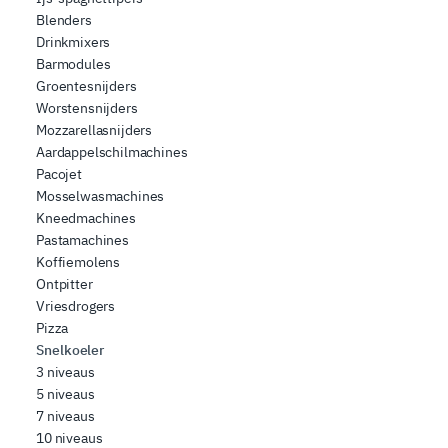
Blenders
Drinkmixers
Barmodules
Groentesnijders
Worstensnijders
Mozzarellasnijders
Aardappelschilmachines
Pacojet
Mosselwasmachines
Kneedmachines
Pastamachines
Koffiemolens
Ontpitter
Vriesdrogers
Pizza
Snelkoeler
3 niveaus
5 niveaus
7 niveaus
10 niveaus