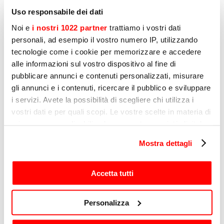
Uso responsabile dei dati
Bericht
Noi e
i nostri 1022 partner
trattiamo i vostri dati
personali, ad esempio il vostro numero IP, utilizzando
tecnologie come i cookie per memorizzare e accedere
alle informazioni sul vostro dispositivo al fine di
pubblicare annunci e contenuti personalizzati, misurare
gli annunci e i contenuti, ricercare il pubblico e sviluppare
i servizi. Avete la possibilità di scegliere chi utilizza i
vostri dati e per quali scopi. Le vostre scelte in materia di
privacy sono applicabili solo su questa proprietà digitale
in cui avete effettuato le vostre scelte. È possibile
Profilering
Mostra dettagli
modificare o revocare il proprio consenso in qualsiasi
Ik geef hierbij toestemming voor de verwerking
momento dalla Dichiarazione sui cookie o facendo clic
van mijn persoonlijke gegevens door Sirman
met als doel het verzenden van communicatie
sull'icona di attivazione della privacy.
Accetta tutti
voor marketingdoeleinden, zoals aangegeven
in subsectie D) en E) van het Privacybeleid.
Con il tuo consenso, vorremmo anche:
Personalizza
Ja
raccogliere informazioni sulla tua posizione
geografica, con un'approssimazione di qualche