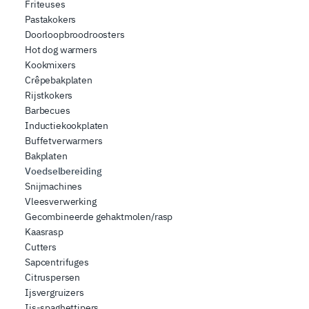
Friteuses
Pastakokers
Doorloopbroodroosters
Hot dog warmers
Kookmixers
Crêpebakplaten
Rijstkokers
Barbecues
Inductiekookplaten
Buffetverwarmers
Bakplaten
Voedselbereiding
Snijmachines
Vleesverwerking
Gecombineerde gehaktmolen/rasp
Kaasrasp
Cutters
Sapcentrifuges
Citruspersen
Ijsvergruizers
Ijs-spaghettipers