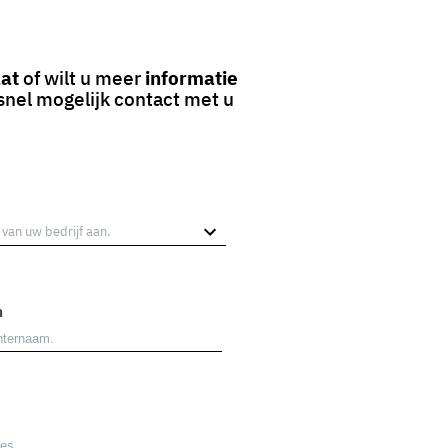
aat
of wilt u meer
informatie
snel mogelijk contact met u
m