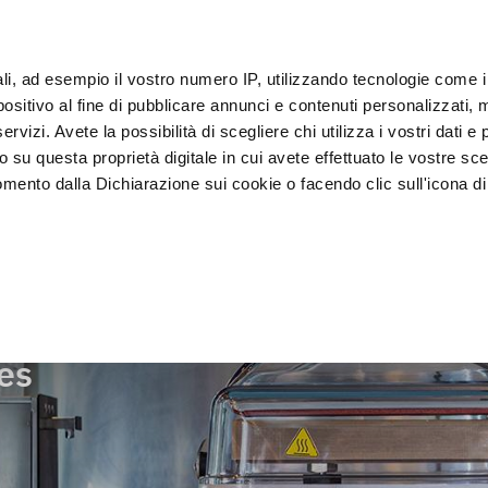
ali, ad esempio il vostro numero IP, utilizzando tecnologie come 
Klan
sitivo al fine di pubblicare annunci e contenuti personalizzati, m
rvizi. Avete la possibilità di scegliere chi utilizza i vostri dati e 
o su questa proprietà digitale in cui avete effettuato le vostre sce
Presentatie en 
Vacumeren en 
lkoeler
mento dalla Dichiarazione sui cookie o facendo clic sull'icona di 
Verkoop
verpakken
chines
rafica, con un'approssimazione di qualche metro,
vamente alla ricerca di caratteristiche specifiche (impronte digitali
i e imposta le tue preferenze nella
sezione dettagli
. Puoi modific
es
ui cookie.
ruire del servizio richiesto, per personalizzare contenuti ed annun
ffico. Condividiamo inoltre informazioni sul modo in cui l’utente ut
ti web, pubblicità e social media, i quali potrebbero combinarle co