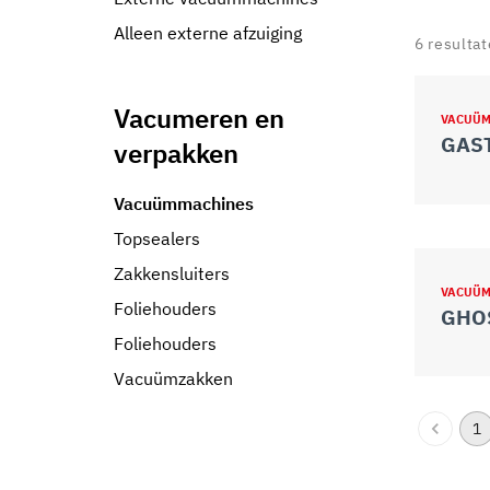
Alleen externe afzuiging
6
resulta
Vacumeren en
VACUÜM
GAS
verpakken
Vacuümmachines
Topsealers
Zakkensluiters
VACUÜM
Foliehouders
GHO
Foliehouders
Vacuümzakken
1