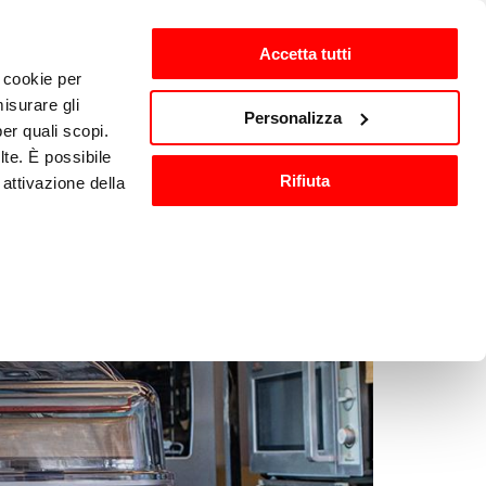
Accetta tutti
i cookie per
ten
nl-NL
isurare gli
Personalizza
per quali scopi.
lte. È possibile
Wassen en 
Keukenaccessoires
Rifiuta
attivazione della
sanitisatie
).
are o ritirare il
ci, per fornire
ilizza il nostro
n altre