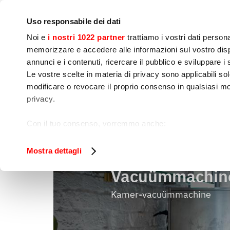
Bedrijf
Persruimte
Contact
IoT Home
Uso responsabile dei dati
Noi e
i nostri 1022 partner
trattiamo i vostri dati person
memorizzare e accedere alle informazioni sul vostro dispo
annunci e i contenuti, ricercare il pubblico e sviluppare i se
Le vostre scelte in materia di privacy sono applicabili sol
Kook 
Voedselbereiding
Sne
modificare o revocare il proprio consenso in qualsiasi mo
apparatuur
privacy.
Vacuümma
Home
Vacumeren en verpakken
Con il tuo consenso, vorremmo anche:
raccogliere informazioni sulla tua posizione geog
Identificare il tuo dispositivo, scansionandolo atti
Mostra dettagli
Approfondisci come vengono elaborati i tuoi dati personal
Vacuümmachin
tuo consenso in qualsiasi momento dalla Dichiarazione s
Kamer-vacuümmachine
Utilizziamo i cookie per garantire che l’utente possa usuf
funzionalità dei social media e per analizzare il nostro tra
sito con i nostri partner che si occupano di analisi dei da