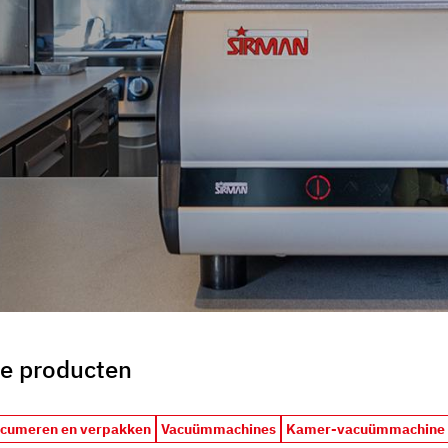
uo utilizzo dei loro servizi.
ze producten
acumeren en verpakken
Vacuümmachines
Kamer-vacuümmachine