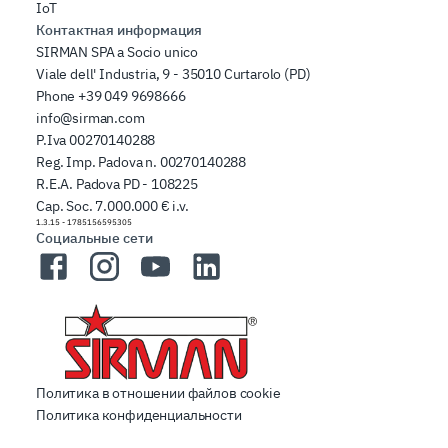
IoT
Контактная информация
SIRMAN SPA a Socio unico
Viale dell' Industria, 9 - 35010 Curtarolo (PD)
Phone
+39 049 9698666
info@sirman.com
P.Iva 00270140288
Reg. Imp. Padova n. 00270140288
R.E.A. Padova PD - 108225
Cap. Soc. 7.000.000 € i.v.
1.3.15
-
1785156595305
Социальные сети
Facebook
Instagram
YouTube
LinkedIn
Политика в отношении файлов cookie
Политика конфиденциальности