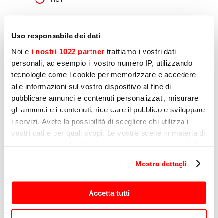
Маркетинг
Uso responsabile dei dati
Я заявляю, что даю согласие на обработку
Noi e
i nostri 1022 partner
trattiamo i vostri dati
моих персональных данных компанией
personali, ad esempio il vostro numero IP, utilizzando
Sirman в целях профилирования, как
указано в подпункте E) и F) Политики
tecnologie come i cookie per memorizzare e accedere
конфиденциальности
alle informazioni sul vostro dispositivo al fine di
Да
pubblicare annunci e contenuti personalizzati, misurare
gli annunci e i contenuti, ricercare il pubblico e sviluppare
Нет
i servizi. Avete la possibilità di scegliere chi utilizza i
vostri dati e per quali scopi. Le vostre scelte in materia di
privacy sono applicabili solo su questa proprietà digitale
in cui avete effettuato le vostre scelte. È possibile
Отправлять
Mostra dettagli
modificare o revocare il proprio consenso in qualsiasi
momento dalla Dichiarazione sui cookie o facendo clic
sull'icona di attivazione della privacy.
Accetta tutti
Con il tuo consenso, vorremmo anche: