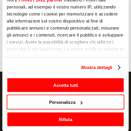
personali, ad esempio il vostro numero IP, utilizzando
Нет
tecnologie come i cookie per memorizzare e accedere
alle informazioni sul vostro dispositivo al fine di
pubblicare annunci e contenuti personalizzati, misurare
Отправлять
gli annunci e i contenuti, ricercare il pubblico e sviluppare
i servizi. Avete la possibilità di scegliere chi utilizza i
vostri dati e per quali scopi. Le vostre scelte in materia di
privacy sono applicabili solo su questa proprietà digitale
in cui avete effettuato le vostre scelte. È possibile
Mostra dettagli
modificare o revocare il proprio consenso in qualsiasi
momento dalla Dichiarazione sui cookie o facendo clic
sull'icona di attivazione della privacy.
Accetta tutti
Con il tuo consenso, vorremmo anche:
NEWSLETTER
Personalizza
raccogliere informazioni sulla tua posizione
geografica, con un'approssimazione di qualche
Акции и новости, прямо в вашей почте
Rifiuta
metro,
ПОДПИСАТЬСЯ
Identificare il tuo dispositivo, scansionandolo