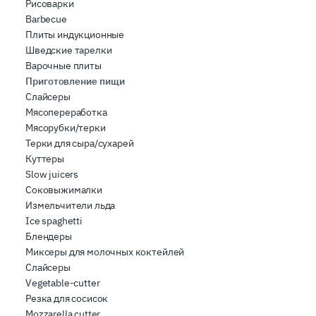
Рисоварки
Barbecue
Плиты индукционные
Шведские тарелки
Варочные плиты
Приготовление пищи
Слайсеры
Мясопереработка
Мясорубки/терки
Терки для сыра/сухарей
Куттеры
Slow juicers
Соковыжималки
Измельчители льда
Ice spaghetti
Блендеры
Миксеры для молочных коктейлей
Слайсеры
Vegetable-cutter
Резка для сосисок
Mozzarella cutter