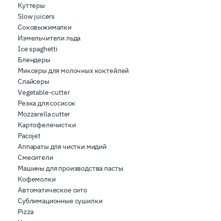
Куттеры
Slow juicers
Соковыжималки
Измельчители льда
Ice spaghetti
Блендеры
Миксеры для молочных коктейлей
Слайсеры
Vegetable-cutter
Резка для сосисок
Mozzarella cutter
Картофелечистки
Pacojet
Аппараты для чистки мидий
Смесители
Машины для производства пасты
Кофемолки
Автоматическое сито
Сублимационные сушилки
Pizza