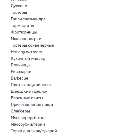
Духовки
Тостеры
Грили саламандра
Термостаты
Фритюрницы
Макароноварки
Тостеры конвейерные
Hot dog warmers
Кухонный миксер
Блинницы
Рисоварки
Barbecue
Плиты индукционные
Шведские тарелки
Варочные плиты
Приготовление пищи
Слайсеры
Мясопереработка
Мясорубки/терки
Терки для сыра/сухарей