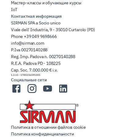
Мастер-классы и обучающие курсы
IoT
Контактная информация
SIRMAN SPA a Socio unico
Viale dell' Industria, 9 - 35010 Curtarolo (PD)
Phone
+39 049 9698666
info@sirman.com
P.Iva 00270140288
Reg. Imp. Padova n. 00270140288
R.E.A. Padova PD - 108225
Cap. Soc. 7.000.000 € i.v.
1.3.15
-
1785156595305
Социальные сети
Facebook
Instagram
YouTube
LinkedIn
Политика в отношении файлов cookie
Политика конфиденциальности