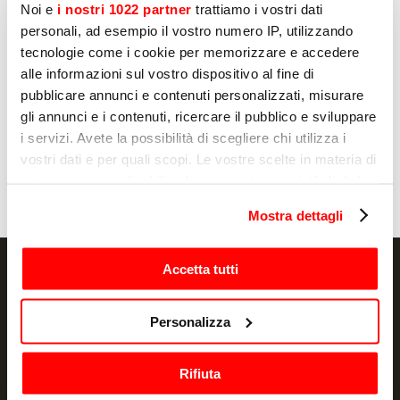
Noi e
i nostri 1022 partner
trattiamo i vostri dati
Да
personali, ad esempio il vostro numero IP, utilizzando
Нет
tecnologie come i cookie per memorizzare e accedere
alle informazioni sul vostro dispositivo al fine di
pubblicare annunci e contenuti personalizzati, misurare
gli annunci e i contenuti, ricercare il pubblico e sviluppare
Отправлять
i servizi. Avete la possibilità di scegliere chi utilizza i
vostri dati e per quali scopi. Le vostre scelte in materia di
privacy sono applicabili solo su questa proprietà digitale
in cui avete effettuato le vostre scelte. È possibile
Mostra dettagli
modificare o revocare il proprio consenso in qualsiasi
momento dalla Dichiarazione sui cookie o facendo clic
sull'icona di attivazione della privacy.
Accetta tutti
Con il tuo consenso, vorremmo anche:
Personalizza
NEWSLETTER
raccogliere informazioni sulla tua posizione
geografica, con un'approssimazione di qualche
Акции и новости, прямо в вашей почте
Rifiuta
metro,
Identificare il tuo dispositivo, scansionandolo