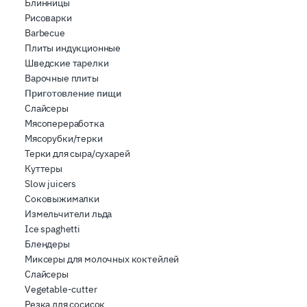
Блинницы
Рисоварки
Barbecue
Плиты индукционные
Шведские тарелки
Варочные плиты
Приготовление пищи
Слайсеры
Мясопереработка
Мясорубки/терки
Терки для сыра/сухарей
Куттеры
Slow juicers
Соковыжималки
Измельчители льда
Ice spaghetti
Блендеры
Миксеры для молочных коктейлей
Слайсеры
Vegetable-cutter
Резка для сосисок