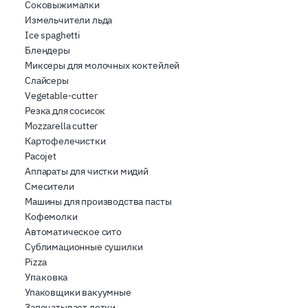
Соковыжималки
Измельчители льда
Ice spaghetti
Блендеры
Миксеры для молочных коктейлей
Слайсеры
Vegetable-cutter
Резка для сосисок
Mozzarella cutter
Картофелечистки
Pacojet
Аппараты для чистки мидий
Смесители
Машины для производства пасты
Кофемолки
Автоматическое сито
Сублимационные сушилки
Pizza
Упаковка
Упаковщики вакуумные
Запечатывает лотки