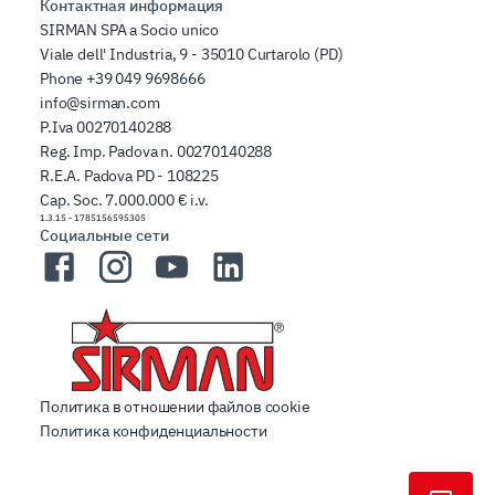
Контактная информация
SIRMAN SPA a Socio unico
Viale dell' Industria, 9 - 35010 Curtarolo (PD)
Phone
+39 049 9698666
info@sirman.com
P.Iva 00270140288
Reg. Imp. Padova n. 00270140288
R.E.A. Padova PD - 108225
Cap. Soc. 7.000.000 € i.v.
1.3.15
-
1785156595305
Социальные сети
Facebook
Instagram
YouTube
LinkedIn
Политика в отношении файлов cookie
Политика конфиденциальности