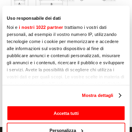
Uso responsabile dei dati
Noi e
i nostri 1022 partner
trattiamo i vostri dati
personali, ad esempio il vostro numero IP, utilizzando
Другие товары, которые могут
tecnologie come i cookie per memorizzare e accedere
вас заинтересовать
alle informazioni sul vostro dispositivo al fine di
pubblicare annunci e contenuti personalizzati, misurare
gli annunci e i contenuti, ricercare il pubblico e sviluppare
Страница
1
из
7
i servizi. Avete la possibilità di scegliere chi utilizza i
vostri dati e per quali scopi. Le vostre scelte in materia di
privacy sono applicabili solo su questa proprietà digitale
in cui avete effettuato le vostre scelte. È possibile
СМЕСИТЕЛИ
С
Mostra dettagli
modificare o revocare il proprio consenso in qualsiasi
GOLIATH 80
G
momento dalla Dichiarazione sui cookie o facendo clic
sull'icona di attivazione della privacy.
Accetta tutti
Con il tuo consenso, vorremmo anche:
Personalizza