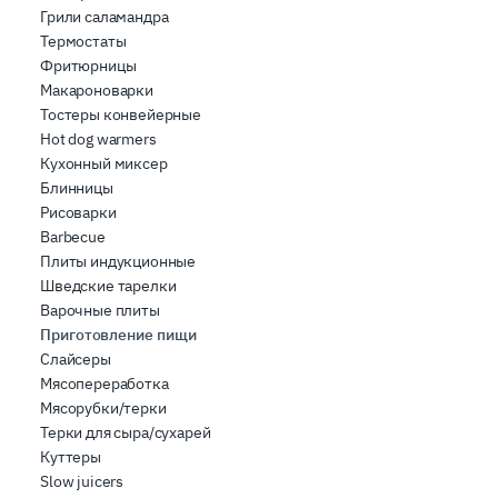
Грили саламандра
che hanno raccolto dal suo utilizzo dei loro servizi.
Термостаты
Фритюрницы
Макароноварки
Тостеры конвейерные
Hot dog warmers
Кухонный миксер
Блинницы
Рисоварки
Barbecue
Плиты индукционные
Шведские тарелки
Варочные плиты
Приготовление пищи
Слайсеры
Мясопереработка
Мясорубки/терки
Терки для сыра/сухарей
Куттеры
Slow juicers