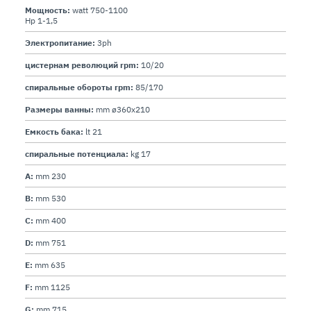
Мощность:
watt 750-1100
Hp 1-1,5
Электропитание:
3ph
цистернам революций rpm:
10/20
спиральные обороты rpm:
85/170
Размеры ванны:
mm ø360x210
Емкость бака:
lt 21
спиральные потенциала:
kg 17
A:
mm 230
B:
mm 530
C:
mm 400
D:
mm 751
E:
mm 635
F:
mm 1125
G:
mm 715