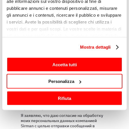
alle informazioni sul vostro dispositivo al fine di
pubblicare annunci e contenuti personalizzati, misurare
Причина
gli annunci e i contenuti, ricercare il pubblico e sviluppare
i servizi. Avete la possibilità di scegliere chi utilizza i
vostri dati e per quali scopi. Le vostre scelte in materia di
privacy sono applicabili solo su questa proprietà digitale
Сообщение
in cui avete effettuato le vostre scelte. È possibile
Mostra dettagli
modificare o revocare il proprio consenso in qualsiasi
momento dalla Dichiarazione sui cookie o facendo clic
sull'icona di attivazione della privacy.
Accetta tutti
Con il tuo consenso, vorremmo anche:
Personalizza
raccogliere informazioni sulla tua posizione
geografica, con un'approssimazione di qualche
Rifiuta
metro,
Identificare il tuo dispositivo, scansionandolo
Профилирование
attivamente alla ricerca di caratteristiche specifiche
Я заявляю, что даю согласие на обработку
(impronte digitali).
моих персональных данных компанией
Sirman с целью отправки сообщений в
Approfondisci come vengono elaborati i tuoi dati personali