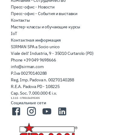
Компания - Сотрудничество
Пресс-офис - Новости
Пресс-офис - События и выставки
Контакты
Мастер-классы и обучающие курсы
IoT
Контактная информация
SIRMAN SPA a Socio unico
Viale dell' Industria, 9 - 35010 Curtarolo (PD)
Phone
+39 049 9698666
info@sirman.com
P.Iva 00270140288
Reg. Imp. Padova n. 00270140288
R.E.A. Padova PD - 108225
Cap. Soc. 7.000.000 € i.v.
1.3.15
-
1785156595305
Социальные сети
Facebook
Instagram
YouTube
LinkedIn