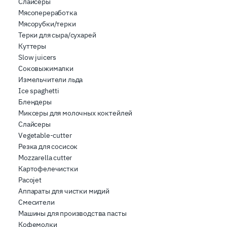
Слайсеры
Мясопереработка
Мясорубки/терки
Терки для сыра/сухарей
Куттеры
Slow juicers
Соковыжималки
Измельчители льда
Ice spaghetti
Блендеры
Миксеры для молочных коктейлей
Слайсеры
Vegetable-cutter
Резка для сосисок
Mozzarella cutter
Картофелечистки
Pacojet
Аппараты для чистки мидий
Смесители
Машины для производства пасты
Кофемолки