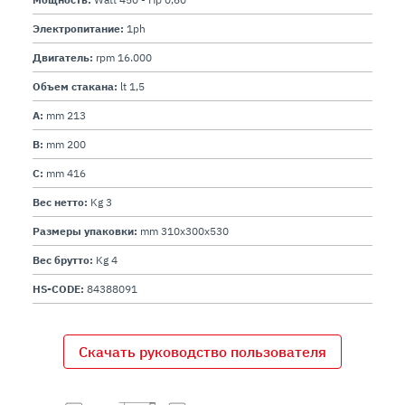
Электропитание:
1ph
Двигатель:
rpm 16.000
Объем стакана:
lt 1,5
A:
mm 213
B:
mm 200
C:
mm 416
Вес нетто:
Kg 3
Размеры упаковки:
mm 310x300x530
Вес брутто:
Kg 4
HS-CODE:
84388091
Скачать руководство пользователя