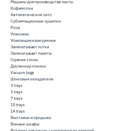
Машины для производства пасты
Кофемолки
Автоматическое сито
Сублимационные сушилки
Pizza
Упаковка
Упаковщики вакуумные
Запечатывает лотки
Запечатывает пакеты
Горячие столы
Диспенсер пленки
Vacuum bags
Шоковые охладители
3 trays
5 trays
7 trays
10 trays
14 trays
Выставка и продажа
Винные шкафы
Витрины для пиццы / кондитерских изделий