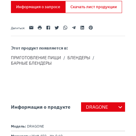
стали, легко разбирается;

Информация о запросе
Скачать лист продукции
- предохранительный микровыключатель на 
крышке стакана;

Эл. адрес
Распечатать
Facebook
Twitter
Whatsapp
Telegram
Linkedin
Pinterest
Делиться
:
Этот продукт появляется в:
ПРИГОТОВЛЕНИЕ ПИЩИ
/
БЛЕНДЕРЫ
/
БАРНЫЕ БЛЕНДЕРЫ
Информация о продукте
Модель:
DRAGONE
Мощность:
Watt 450 - Hp 0,60