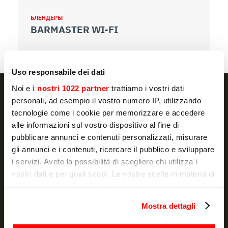
БЛЕНДЕРЫ
Б
BARMASTER WI-FI
C
Uso responsabile dei dati
Noi e
i nostri 1022 partner
trattiamo i vostri dati
personali, ad esempio il vostro numero IP, utilizzando
tecnologie come i cookie per memorizzare e accedere
alle informazioni sul vostro dispositivo al fine di
NEWSLETTER
pubblicare annunci e contenuti personalizzati, misurare
Акции и новости, прямо в вашей почте
gli annunci e i contenuti, ricercare il pubblico e sviluppare
i servizi. Avete la possibilità di scegliere chi utilizza i
ПОДПИСАТЬСЯ
vostri dati e per quali scopi. Le vostre scelte in materia di
privacy sono applicabili solo su questa proprietà digitale
Я заявляю, что ознакомился с
уведомлением
и разрешаю
in cui avete effettuato le vostre scelte. È possibile
обработку моих персональных данных в маркетинговых
Mostra dettagli
modificare o revocare il proprio consenso in qualsiasi
целях
momento dalla Dichiarazione sui cookie o facendo clic