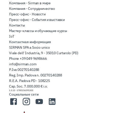
Компания - Sirman в мире
Компания - Сотрудничество
Пресс-офис - Новости
Пресс-офис - События и выставки
Контакты
Мастер-классы и обучающие курсы
IoT
Контактная информация
SIRMAN SPA a Socio unico
Viale dell' Industria, 9 - 35010 Curtarolo (PD)
Phone
+39 049 9698666
info@sirman.com
P.Iva 00270140288
Reg. Imp. Padova n. 00270140288
R.E.A. Padova PD - 108225
Cap. Soc. 7.000.000 € i.v.
1.3.15
-
1785156595305
Социальные сети
Facebook
Instagram
YouTube
LinkedIn