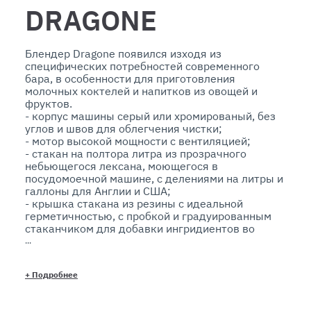
DRAGONE
Блендер Dragone появился изходя из 
специфических потребностей современного 
бара, в особенности для приготовления 
молочных коктелей и напитков из овощей и 
фруктов. 

- корпус машины серый или хромированый, без 
углов и швов для облегчения чистки;

- мотор высокой мощности с вентиляцией;

- стакан на полтора литра из прозрачного 
небьющегося лексана, моющегося в 
посудомоечной машине, с делениями на литры и 
галлоны для Англии и США;

- крышка стакана из резины с идеальной 
герметичностью, с пробкой и градуированным 
стаканчиком для добавки ингридиентов во 
время работы;

- Трансмиссия с металлическими и резиновыми 
зубьями обеспечивает высокую передачу 
+
Подробнее
мощности и низкий уровень шума.

- нож с четырьмя лезвиями, полученными 
единственной штамповкой, из нержавеющей 