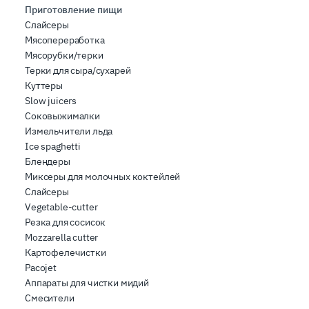
inoltre informazioni sul modo in cui l’utente utilizza il
Приготовление пищи
nostro sito con i nostri partner che si occupano di analisi
Слайсеры
dei dati web, pubblicità e social media, i quali potrebbero
Мясопереработка
combinarle con altre informazioni che ha fornito loro o
Мясорубки/терки
che hanno raccolto dal suo utilizzo dei loro servizi.
Терки для сыра/сухарей
Куттеры
Slow juicers
Соковыжималки
Измельчители льда
Ice spaghetti
Блендеры
Миксеры для молочных коктейлей
Слайсеры
Vegetable-cutter
Резка для сосисок
Mozzarella cutter
Картофелечистки
Pacojet
Аппараты для чистки мидий
Смесители