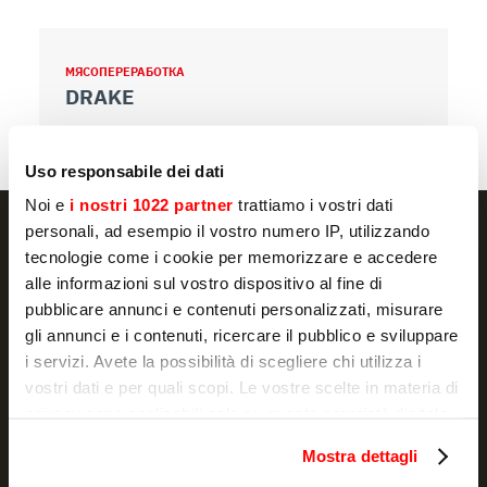
МЯСОПЕРЕРАБОТКА
М
DRAKE
D
Uso responsabile dei dati
Noi e
i nostri 1022 partner
trattiamo i vostri dati
personali, ad esempio il vostro numero IP, utilizzando
tecnologie come i cookie per memorizzare e accedere
alle informazioni sul vostro dispositivo al fine di
NEWSLETTER
pubblicare annunci e contenuti personalizzati, misurare
gli annunci e i contenuti, ricercare il pubblico e sviluppare
Акции и новости, прямо в вашей почте
i servizi. Avete la possibilità di scegliere chi utilizza i
vostri dati e per quali scopi. Le vostre scelte in materia di
ПОДПИСАТЬСЯ
privacy sono applicabili solo su questa proprietà digitale
in cui avete effettuato le vostre scelte. È possibile
Я заявляю, что ознакомился с
уведомлением
и разрешаю
Mostra dettagli
обработку моих персональных данных в маркетинговых
modificare o revocare il proprio consenso in qualsiasi
целях