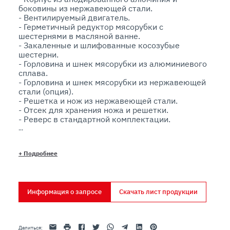
боковины из нержавеющей стали.

- Вентилируемый двигатель.

- Герметичный редуктор мясорубки с 
шестернями в масляной ванне.

- Закаленные и шлифованные косозубые 
шестерни.

- Горловина и шнек мясорубки из алюминиевого 
сплава.

- Горловина и шнек мясорубки из нержавеющей 
стали (опция).

- Решетка и нож из нержавеющей стали.

- Отсек для хранения ножа и решетки.

- Реверс в стандартной комплектации.

- Панель управления со степенью защиты IP54 и 
устройством NVR.

+
Подробнее
Опции:

- Набор для набивки колбас, воронки ø 14-19-23

- Насадка для приготовления томатного соуса
Информация о запросе
Скачать лист продукции
Эл. адрес
Распечатать
Facebook
Twitter
Whatsapp
Telegram
Linkedin
Pinterest
Делиться
: