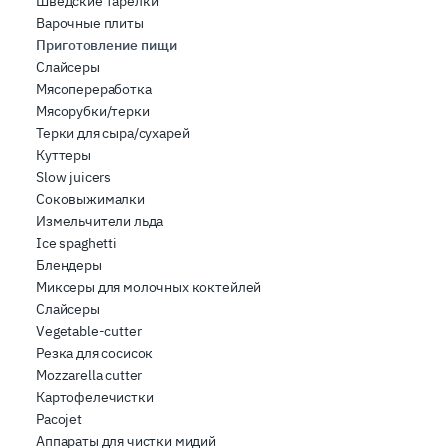
Шведские тарелки
inoltre informazioni sul modo in cui l’utente utilizza il
Варочные плиты
nostro sito con i nostri partner che si occupano di analisi
Приготовление пищи
Слайсеры
dei dati web, pubblicità e social media, i quali potrebbero
Мясопереработка
combinarle con altre informazioni che ha fornito loro o
Мясорубки/терки
che hanno raccolto dal suo utilizzo dei loro servizi.
Терки для сыра/сухарей
Куттеры
Slow juicers
Соковыжималки
Измельчители льда
Ice spaghetti
Блендеры
Миксеры для молочных коктейлей
Слайсеры
Vegetable-cutter
Резка для сосисок
Mozzarella cutter
Картофелечистки
Pacojet
Аппараты для чистки мидий