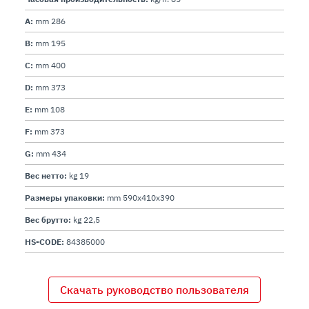
A:
mm 286
B:
mm 195
C:
mm 400
D:
mm 373
E:
mm 108
F:
mm 373
G:
mm 434
Вес нетто:
kg 19
Размеры упаковки:
mm 590x410x390
Вес брутто:
kg 22,5
HS-CODE:
84385000
Скачать руководство пользователя