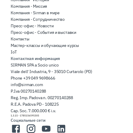
Компания - Миссия
Компания - Sirman в мире
Компания - Сотрудничество
Пресс-офис - Новости
Пресс-офис - События и выставки
Контакты
Мастер-классы и обучающие курсы
IoT
Контактная информация
SIRMAN SPA a Socio unico
Viale dell' Industria, 9 - 35010 Curtarolo (PD)
Phone
+39 049 9698666
info@sirman.com
P.Iva 00270140288
Reg. Imp. Padova n. 00270140288
R.E.A. Padova PD - 108225
Cap. Soc. 7.000.000 € i.v.
1.3.15
-
1785156595305
Социальные сети
Facebook
Instagram
YouTube
LinkedIn