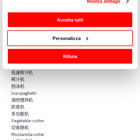
Mostra dettagli
modificare o revocare il proprio consenso in qualsiasi
户外烧烤炉
电磁炉
momento dalla Dichiarazione sui cookie o facendo clic
自助餐盤
sull'icona di attivazione della privacy.
Accetta tutti
烹飪盤
食品加工
Con il tuo consenso, vorremmo anche:
Personalizza
切片机
raccogliere informazioni sulla tua posizione
肉類加工
geografica, con un'approssimazione di qualche
绞肉机-擦丝机
Rifiuta
metro,
擦丝机
Identificare il tuo dispositivo, scansionandolo
粉碎机
attivamente alla ricerca di caratteristiche specifiche
低速榨汁机
榨汁机
(impronte digitali).
刨冰机
Approfondisci come vengono elaborati i tuoi dati personali
Ice spaghetti
e imposta le tue preferenze nella
sezione dettagli
. Puoi
酒吧搅拌机
modificare o ritirare il tuo consenso in qualsiasi momento
奶昔机
dalla Dichiarazione sui cookie.
多功能机
Vegetable-cutter
Utilizziamo i cookie per garantire che l’utente possa
切香肠机
usufruire del servizio richiesto, per personalizzare
Mozzarella cutter