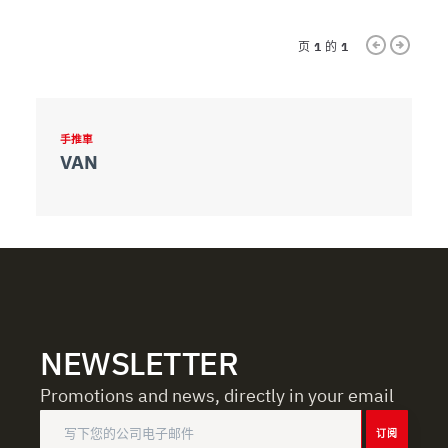
页
1
的
1
手推車
VAN
NEWSLETTER
Promotions and news, directly in your email
订阅