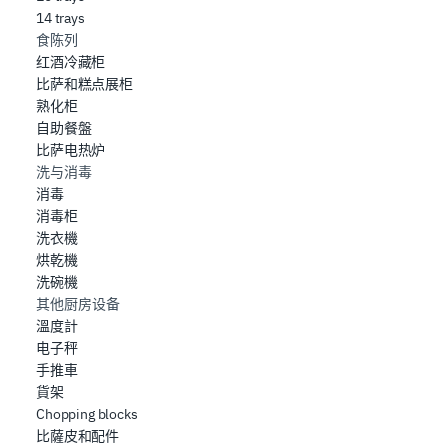
14 trays
食陈列
红酒冷藏柜
比萨和糕点展柜
熟化柜
自助餐盤
比萨电热炉
洗与消毒
消毒
消毒柜
洗衣機
烘乾機
洗碗機
其他厨房设备
溫度計
电子秤
手推車
貨架
Chopping blocks
比薩皮和配件