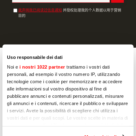
我声明我已阅读过信息通知
并授权处理我的个人数据以用于营销
目的
Uso responsabile dei dati
烹饪
烤箱
Noi e
i nostri 1022 partner
trattiamo i vostri dati
烤麵包機
personali, ad esempio il vostro numero IP, utilizzando
烘焙箱
tecnologie come i cookie per memorizzare e accedere
低温慢煮机
alle informazioni sul vostro dispositivo al fine di
煎锅
pubblicare annunci e contenuti personalizzati, misurare
煮面炉
gli annunci e i contenuti, ricercare il pubblico e sviluppare
链式多士炉
i servizi. Avete la possibilità di scegliere chi utilizza i
Hot dog warmers
vostri dati e per quali scopi. Le vostre scelte in materia di
烹飪攪拌機
privacy sono applicabili solo su questa proprietà digitale
圆形煎饼机
in cui avete effettuato le vostre scelte. È possibile
电饭锅