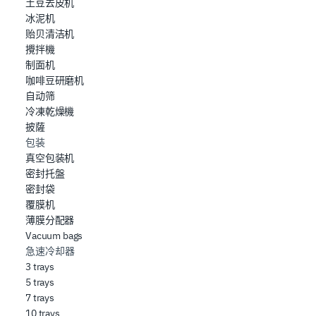
contenuti ed annunci, per fornire funzionalità dei social
土豆去皮机
冰泥机
media e per analizzare il nostro traffico. Condividiamo
贻贝清洁机
inoltre informazioni sul modo in cui l’utente utilizza il
攪拌機
nostro sito con i nostri partner che si occupano di analisi
制面机
dei dati web, pubblicità e social media, i quali potrebbero
咖啡豆研磨机
combinarle con altre informazioni che ha fornito loro o
自动筛
che hanno raccolto dal suo utilizzo dei loro servizi.
冷凍乾燥機
披薩
包装
真空包装机
密封托盤
密封袋
覆膜机
薄膜分配器
Vacuum bags
急速冷却器
3 trays
5 trays
7 trays
10 trays