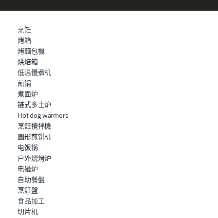
e imposta le tue preferenze nella
sezione dettagli
. Puoi
modificare o ritirare il tuo consenso in qualsiasi momento
dalla Dichiarazione sui cookie.
烹饪
烤箱
Utilizziamo i cookie per garantire che l’utente possa
烤麵包機
usufruire del servizio richiesto, per personalizzare
烘焙箱
contenuti ed annunci, per fornire funzionalità dei social
低温慢煮机
media e per analizzare il nostro traffico. Condividiamo
煎锅
inoltre informazioni sul modo in cui l’utente utilizza il
煮面炉
链式多士炉
nostro sito con i nostri partner che si occupano di analisi
Hot dog warmers
dei dati web, pubblicità e social media, i quali potrebbero
烹飪攪拌機
combinarle con altre informazioni che ha fornito loro o
圆形煎饼机
che hanno raccolto dal suo utilizzo dei loro servizi.
电饭锅
户外烧烤炉
电磁炉
自助餐盤
烹飪盤
食品加工
切片机