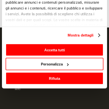
pubblicare annunci e contenuti personalizzati, misurare
gli annunci e i contenuti, ricercare il pubblico e sviluppare
i servizi. Avete la possibilità di scegliere chi utilizza i
vostri dati e per quali scopi. Le vostre scelte in materia di
privacy sono applicabili solo su questa proprietà digitale
in cui avete effettuato le vostre scelte. È possibile
Mostra dettagli
modificare o revocare il proprio consenso in qualsiasi
momento dalla Dichiarazione sui cookie o facendo clic
sull'icona di attivazione della privacy.
Accetta tutti
NEWSLETTER
Con il tuo consenso, vorremmo anche:
Promotions and news, directly in your email
Personalizza
raccogliere informazioni sulla tua posizione
geografica, con un'approssimazione di qualche
订阅
Rifiuta
metro,
我声明我已阅读过信息通知
并授权处理我的个人数据以用于营销
Identificare il tuo dispositivo, scansionandolo
目的
attivamente alla ricerca di caratteristiche specifiche
(impronte digitali).
Approfondisci come vengono elaborati i tuoi dati personali