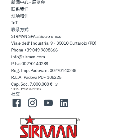
新闻中心 - 展览会
联系我们
现场培训
IoT
联系方式
SIRMAN SPA a Socio unico
Viale dell' Industria, 9 - 35010 Curtarolo (PD)
Phone
+39 049 9698666
info@sirman.com
P.Iva 00270140288
Reg. Imp. Padova n. 00270140288
R.E.A. Padova PD - 108225
Cap. Soc. 7.000.000 € i.v.
1.3.15
-
1785156595305
社交
Facebook
Instagram
YouTube
LinkedIn