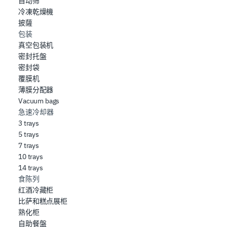
自动筛
冷凍乾燥機
披薩
包装
真空包装机
密封托盤
密封袋
覆膜机
薄膜分配器
Vacuum bags
急速冷却器
3 trays
5 trays
7 trays
10 trays
14 trays
食陈列
红酒冷藏柜
比萨和糕点展柜
熟化柜
自助餐盤