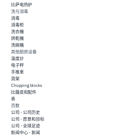
比萨电热炉
洗与消毒
消毒
消毒柜
洗衣機
烘乾機
洗碗機
其他厨房设备
溫度計
电子秤
手推車
貨架
Chopping blocks
比薩皮和配件
表
页数
公司 - 公司历史
公司 - 愿景和目标
公司 - 全球足迹
新闻中心 - 新闻