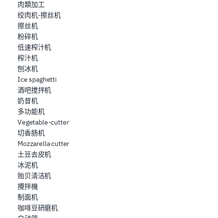
肉類加工
绞肉机-擦丝机
擦丝机
粉碎机
低速榨汁机
榨汁机
刨冰机
Ice spaghetti
酒吧搅拌机
奶昔机
多功能机
Vegetable-cutter
切香肠机
Mozzarella cutter
土豆去皮机
冰泥机
贻贝清洁机
攪拌機
制面机
咖啡豆研磨机