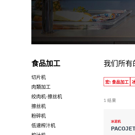
informazioni che ha fornito loro o che hanno raccolto dal s
食品加工
我们所有
切片机
宏: 食品加工
肉類加工
绞肉机-擦丝机
1
结果
擦丝机
粉碎机
冰泥机
低速榨汁机
PACOJET