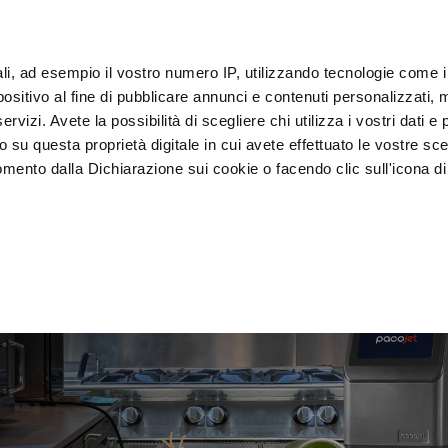
ali, ad esempio il vostro numero IP, utilizzando tecnologie come 
sitivo al fine di pubblicare annunci e contenuti personalizzati, m
客户
rvizi. Avete la possibilità di scegliere chi utilizza i vostri dati e 
o su questa proprietà digitale in cui avete effettuato le vostre sce
mento dalla Dichiarazione sui cookie o facendo clic sull'icona di 
装
急速冷却器
 食陈列
rafica, con un'approssimazione di qualche metro,
vamente alla ricerca di caratteristiche specifiche (impronte digitali
i e imposta le tue preferenze nella
sezione dettagli
. Puoi modific
ui cookie.
ruire del servizio richiesto, per personalizzare contenuti ed annun
ffico. Condividiamo inoltre informazioni sul modo in cui l’utente ut
ti web, pubblicità e social media, i quali potrebbero combinarle co