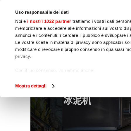
IoT
公司
新闻中心
联系我们
现场培训
Uso responsabile dei dati
Noi e
i nostri 1022 partner
trattiamo i vostri dati person
memorizzare e accedere alle informazioni sul vostro dispo
annunci e i contenuti, ricercare il pubblico e sviluppare i se
Le vostre scelte in materia di privacy sono applicabili sol
modificare o revocare il proprio consenso in qualsiasi mo
烹饪
食品加工
包
privacy.
冰泥机
家
食品加工
Con il tuo consenso, vorremmo anche:
raccogliere informazioni sulla tua posizione geog
Identificare il tuo dispositivo, scansionandolo atti
Mostra dettagli
Approfondisci come vengono elaborati i tuoi dati personal
冰泥机
tuo consenso in qualsiasi momento dalla Dichiarazione s
Utilizziamo i cookie per garantire che l’utente possa usuf
funzionalità dei social media e per analizzare il nostro tra
sito con i nostri partner che si occupano di analisi dei da