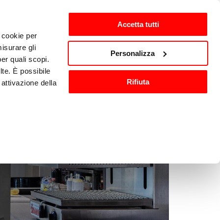
Accetta tutti
i cookie per
isurare gli
zh-CN
Personalizza
per quali scopi.
lte. È possibile
Rifiuta
attivazione della
洗与消毒
其他厨房设备
).
are o ritirare il
ci, per fornire
ilizza il nostro
n altre