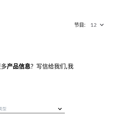
节目:
更多
产品信息
？写信给我们,我