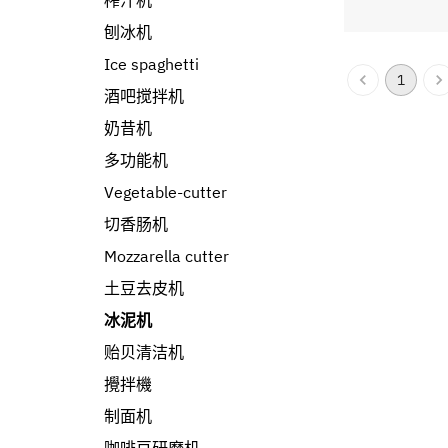
榨汁机
刨冰机
Ice spaghetti
1
酒吧搅拌机
奶昔机
多功能机
Vegetable-cutter
切香肠机
Mozzarella cutter
土豆去皮机
冰泥机
贻贝清洁机
攪拌機
制面机