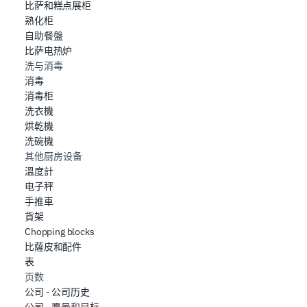
比萨和糕点展柜
熟化柜
自助餐盤
比萨电热炉
洗与消毒
消毒
消毒柜
洗衣機
烘乾機
洗碗機
其他厨房设备
溫度計
电子秤
手推車
貨架
Chopping blocks
比薩皮和配件
表
页数
公司 - 公司历史
公司 - 愿景和目标