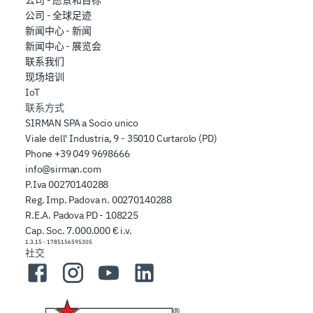
公司 - 全球足迹
新闻中心 - 新闻
新闻中心 - 展览会
联系我们
现场培训
IoT
联系方式
SIRMAN SPA a Socio unico
Viale dell' Industria, 9 - 35010 Curtarolo (PD)
Phone
+39 049 9698666
info@sirman.com
P.Iva 00270140288
Reg. Imp. Padova n. 00270140288
R.E.A. Padova PD - 108225
Cap. Soc. 7.000.000 € i.v.
1.3.15
-
1785156595305
社交
Facebook
Instagram
YouTube
LinkedIn