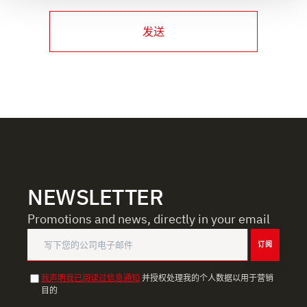
Approfondisci come vengono elaborati i tuoi dati personali
e imposta le tue preferenze nella
sezione dettagli
. Puoi
发送
modificare o ritirare il tuo consenso in qualsiasi momento
dalla Dichiarazione sui cookie.
Utilizziamo i cookie per garantire che l’utente possa
usufruire del servizio richiesto, per personalizzare
contenuti ed annunci, per fornire funzionalità dei social
media e per analizzare il nostro traffico. Condividiamo
inoltre informazioni sul modo in cui l’utente utilizza il
nostro sito con i nostri partner che si occupano di analisi
dei dati web, pubblicità e social media, i quali potrebbero
NEWSLETTER
combinarle con altre informazioni che ha fornito loro o
Promotions and news, directly in your email
che hanno raccolto dal suo utilizzo dei loro servizi.
订阅
我声明我已阅读过信息通知
并授权处理我的个人数据以用于营销
目的