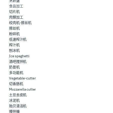
烹飪盤
食品加工
切片机
肉類加工
绞肉机-擦丝机
擦丝机
粉碎机
低速榨汁机
榨汁机
刨冰机
Ice spaghetti
酒吧搅拌机
奶昔机
多功能机
Vegetable-cutter
切香肠机
Mozzarella cutter
土豆去皮机
冰泥机
贻贝清洁机
攪拌機