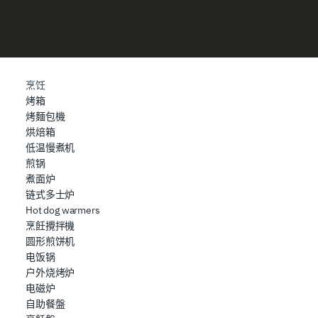
烹饪
烤箱
烤麵包機
烘焙箱
低温慢煮机
煎锅
煮面炉
链式多士炉
Hot dog warmers
烹飪攪拌機
圆形煎饼机
电饭锅
户外烧烤炉
电磁炉
自助餐盤