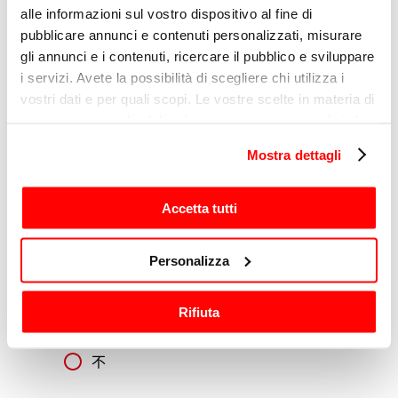
alle informazioni sul vostro dispositivo al fine di
pubblicare annunci e contenuti personalizzati, misurare
gli annunci e i contenuti, ricercare il pubblico e sviluppare
剖析
i servizi. Avete la possibilità di scegliere chi utilizza i
vostri dati e per quali scopi. Le vostre scelte in materia di
我声明，我同意Sirman处理我的个人数据，以便
为营销目的发送通信，如隐私政策项下所示
privacy sono applicabili solo su questa proprietà digitale
in cui avete effettuato le vostre scelte. È possibile
是的
Mostra dettagli
modificare o revocare il proprio consenso in qualsiasi
不
momento dalla Dichiarazione sui cookie o facendo clic
sull'icona di attivazione della privacy.
Accetta tutti
Con il tuo consenso, vorremmo anche:
营销
Personalizza
raccogliere informazioni sulla tua posizione
我声明，我同意Sirman为分析目的处理我的个人
geografica, con un'approssimazione di qualche
数据，如隐私政策部分所示
Rifiuta
metro,
是的
Identificare il tuo dispositivo, scansionandolo
attivamente alla ricerca di caratteristiche specifiche
不
(impronte digitali).