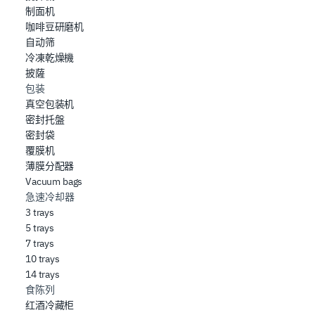
制面机
咖啡豆研磨机
自动筛
冷凍乾燥機
披薩
包装
真空包装机
密封托盤
密封袋
覆膜机
薄膜分配器
Vacuum bags
急速冷却器
3 trays
5 trays
7 trays
10 trays
14 trays
食陈列
红酒冷藏柜