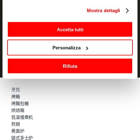
NEWSLETTER
in cui avete effettuato le vostre scelte. È possibile
Mostra dettagli
Promotions and news, directly in your email
modificare o revocare il proprio consenso in qualsiasi
momento dalla Dichiarazione sui cookie o facendo clic
订阅
sull'icona di attivazione della privacy.
Accetta tutti
我声明我已阅读过信息通知
并授权处理我的个人数据以用于营销
Con il tuo consenso, vorremmo anche:
目的
Personalizza
raccogliere informazioni sulla tua posizione
geografica, con un'approssimazione di qualche
Rifiuta
metro,
Identificare il tuo dispositivo, scansionandolo
attivamente alla ricerca di caratteristiche specifiche
(impronte digitali).
烹饪
烤箱
Approfondisci come vengono elaborati i tuoi dati personali
烤麵包機
e imposta le tue preferenze nella
sezione dettagli
. Puoi
烘焙箱
modificare o ritirare il tuo consenso in qualsiasi momento
低温慢煮机
dalla Dichiarazione sui cookie.
煎锅
煮面炉
Utilizziamo i cookie per garantire che l’utente possa
链式多士炉