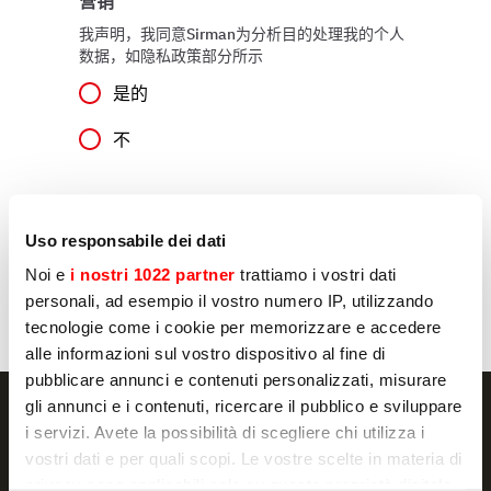
营销
我声明，我同意Sirman为分析目的处理我的个人
数据，如隐私政策部分所示
是的
不
发送
Uso responsabile dei dati
Noi e
i nostri 1022 partner
trattiamo i vostri dati
personali, ad esempio il vostro numero IP, utilizzando
tecnologie come i cookie per memorizzare e accedere
alle informazioni sul vostro dispositivo al fine di
pubblicare annunci e contenuti personalizzati, misurare
gli annunci e i contenuti, ricercare il pubblico e sviluppare
i servizi. Avete la possibilità di scegliere chi utilizza i
vostri dati e per quali scopi. Le vostre scelte in materia di
privacy sono applicabili solo su questa proprietà digitale