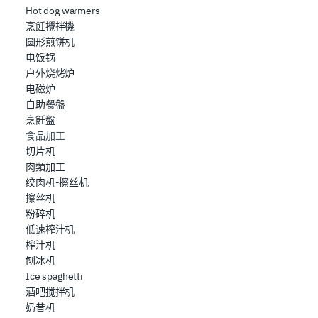
usufruire del servizio richiesto, per personalizzare
Hot dog warmers
contenuti ed annunci, per fornire funzionalità dei social
烹飪攪拌機
media e per analizzare il nostro traffico. Condividiamo
圆形煎饼机
电饭锅
inoltre informazioni sul modo in cui l’utente utilizza il
户外烧烤炉
nostro sito con i nostri partner che si occupano di analisi
电磁炉
dei dati web, pubblicità e social media, i quali potrebbero
自助餐盤
combinarle con altre informazioni che ha fornito loro o
烹飪盤
che hanno raccolto dal suo utilizzo dei loro servizi.
食品加工
切片机
肉類加工
绞肉机-擦丝机
擦丝机
粉碎机
低速榨汁机
榨汁机
刨冰机
Ice spaghetti
酒吧搅拌机
奶昔机