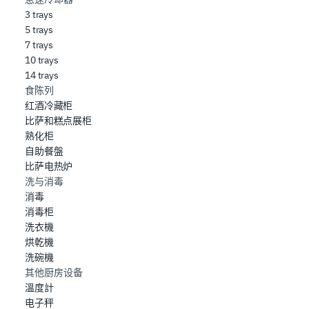
3 trays
5 trays
7 trays
10 trays
14 trays
食陈列
红酒冷藏柜
比萨和糕点展柜
熟化柜
自助餐盤
比萨电热炉
洗与消毒
消毒
消毒柜
洗衣機
烘乾機
洗碗機
其他厨房设备
溫度計
电子秤