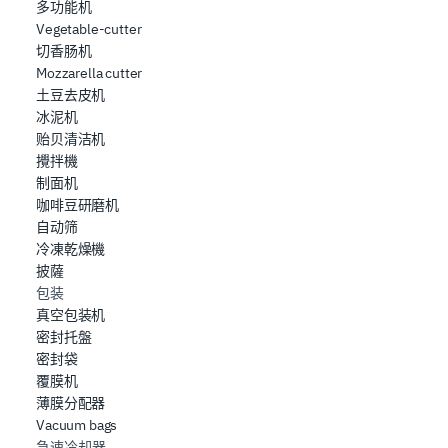
多功能机
Vegetable-cutter
切香肠机
Mozzarella cutter
土豆去皮机
冰泥机
贻贝清洁机
攪拌機
制面机
咖啡豆研磨机
自动筛
冷凍乾燥機
披薩
包装
真空包装机
密封托盤
密封袋
覆膜机
薄膜分配器
Vacuum bags
急速冷却器