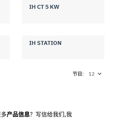
IH CT 5 KW
IH STATION
节目:
更多
产品信息
？写信给我们,我