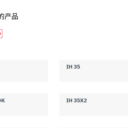
uo utilizzo dei loro servizi.
的产品
炉
IH 35
OK
IH 35X2