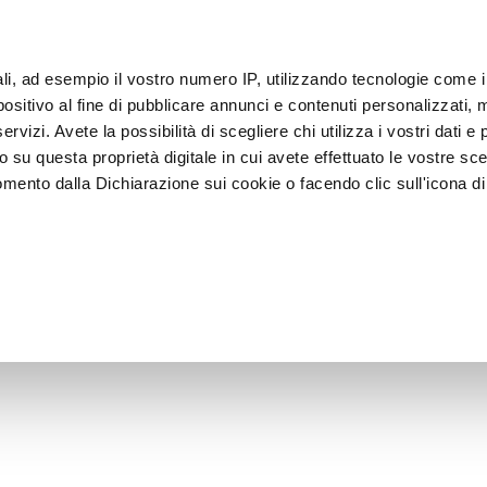
ali, ad esempio il vostro numero IP, utilizzando tecnologie come 
sitivo al fine di pubblicare annunci e contenuti personalizzati, m
客户
rvizi. Avete la possibilità di scegliere chi utilizza i vostri dati e 
o su questa proprietà digitale in cui avete effettuato le vostre sce
mento dalla Dichiarazione sui cookie o facendo clic sull'icona di 
装
急速冷却器
 食陈列
rafica, con un'approssimazione di qualche metro,
vamente alla ricerca di caratteristiche specifiche (impronte digitali
i e imposta le tue preferenze nella
sezione dettagli
. Puoi modific
ui cookie.
ruire del servizio richiesto, per personalizzare contenuti ed annun
ffico. Condividiamo inoltre informazioni sul modo in cui l’utente ut
ti web, pubblicità e social media, i quali potrebbero combinarle co