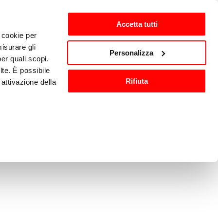
Accetta tutti
i cookie per
isurare gli
zh-CN
Personalizza
per quali scopi.
lte. È possibile
Rifiuta
attivazione della
洗与消毒
其他厨房设备
).
are o ritirare il
ci, per fornire
ilizza il nostro
n altre