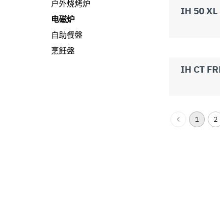
户外烧烤炉
IH 50 XL
电磁炉
自助餐盤
烹飪盤
IH CT F
1
2