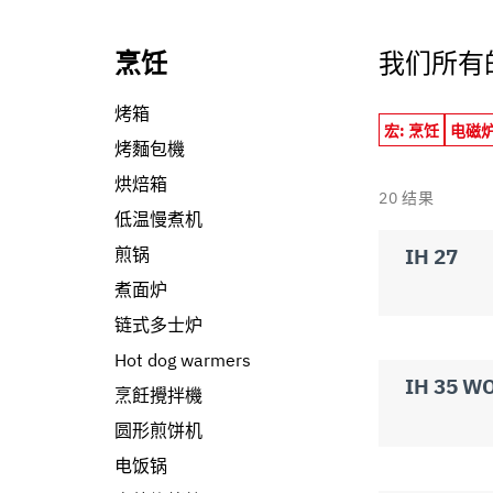
informazioni che ha fornito loro o che hanno raccolto dal s
烹饪
我们所有
烤箱
宏: 烹饪
电磁
烤麵包機
烘焙箱
20
结果
低温慢煮机
IH 27
煎锅
煮面炉
链式多士炉
Hot dog warmers
IH 35 W
烹飪攪拌機
圆形煎饼机
电饭锅