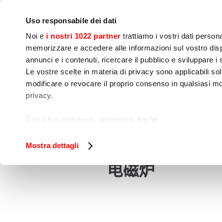
IoT
公司
新闻中心
联系我们
现场培训
Uso responsabile dei dati
Noi e
i nostri 1022 partner
trattiamo i vostri dati person
memorizzare e accedere alle informazioni sul vostro dispo
annunci e i contenuti, ricercare il pubblico e sviluppare i se
Le vostre scelte in materia di privacy sono applicabili sol
modificare o revocare il proprio consenso in qualsiasi mo
烹饪
食品加工
包
privacy.
电磁炉
家
烹饪
Con il tuo consenso, vorremmo anche:
raccogliere informazioni sulla tua posizione geog
Identificare il tuo dispositivo, scansionandolo atti
Mostra dettagli
Approfondisci come vengono elaborati i tuoi dati personal
电磁炉
tuo consenso in qualsiasi momento dalla Dichiarazione s
Utilizziamo i cookie per garantire che l’utente possa usuf
funzionalità dei social media e per analizzare il nostro tra
sito con i nostri partner che si occupano di analisi dei da