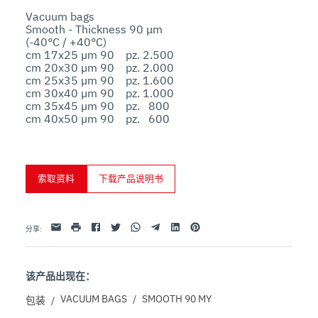
Vacuum bags

Smooth - Thickness 90 μm

(-40°C / +40°C)

cm 17x25 µm 90    pz. 2.500

cm 20x30 µm 90    pz. 2.000

cm 25x35 µm 90    pz. 1.600

cm 30x40 µm 90    pz. 1.000

cm 35x45 µm 90    pz.   800

cm 40x50 µm 90    pz.   600
索取资料
下载产品说明书
Facebook
Twitter
Whatsapp
Telegram
Linkedin
Pinterest
电子邮件
打印
分享
:
该产品出现在：
VACUUM BAGS
/
SMOOTH 90 MY
包装
/