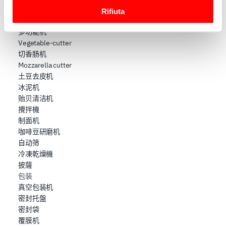
geografica, con un'approssimazione di qualche
酒吧搅拌机
Rifiuta
metro,
奶昔机
Identificare il tuo dispositivo, scansionandolo
多功能机
attivamente alla ricerca di caratteristiche specifiche
Vegetable-cutter
(impronte digitali).
切香肠机
Approfondisci come vengono elaborati i tuoi dati personali
Mozzarella cutter
e imposta le tue preferenze nella
sezione dettagli
. Puoi
土豆去皮机
modificare o ritirare il tuo consenso in qualsiasi momento
冰泥机
贻贝清洁机
dalla Dichiarazione sui cookie.
攪拌機
制面机
Utilizziamo i cookie per garantire che l’utente possa
咖啡豆研磨机
usufruire del servizio richiesto, per personalizzare
自动筛
contenuti ed annunci, per fornire funzionalità dei social
冷凍乾燥機
media e per analizzare il nostro traffico. Condividiamo
披薩
inoltre informazioni sul modo in cui l’utente utilizza il
包装
nostro sito con i nostri partner che si occupano di analisi
真空包装机
dei dati web, pubblicità e social media, i quali potrebbero
密封托盤
combinarle con altre informazioni che ha fornito loro o
密封袋
che hanno raccolto dal suo utilizzo dei loro servizi.
覆膜机