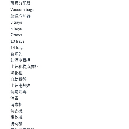
薄膜分配器
Vacuum bags
急速冷却器
3 trays
5 trays
7 trays
10 trays
14 trays
食陈列
红酒冷藏柜
比萨和糕点展柜
熟化柜
自助餐盤
比萨电热炉
洗与消毒
消毒
消毒柜
洗衣機
烘乾機
洗碗機