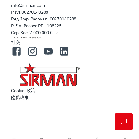
info@sirman.com
P.Iva 00270140288
Reg. Imp. Padova n. 00270140288
R.E.A. Padova PD - 108225
Cap. Soc. 7.000.000 € i.v.
1.3.15
-
1785156595305
社交
Facebook
Instagram
YouTube
LinkedIn
Cookie-政策
隐私政策