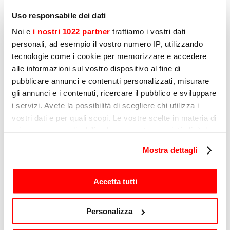
煎锅
煮面炉
Uso responsabile dei dati
链式多士炉
Noi e
i nostri 1022 partner
trattiamo i vostri dati
Hot dog warmers
personali, ad esempio il vostro numero IP, utilizzando
烹飪攪拌機
tecnologie come i cookie per memorizzare e accedere
圆形煎饼机
alle informazioni sul vostro dispositivo al fine di
电饭锅
pubblicare annunci e contenuti personalizzati, misurare
户外烧烤炉
电磁炉
gli annunci e i contenuti, ricercare il pubblico e sviluppare
自助餐盤
i servizi. Avete la possibilità di scegliere chi utilizza i
烹飪盤
vostri dati e per quali scopi. Le vostre scelte in materia di
食品加工
privacy sono applicabili solo su questa proprietà digitale
切片机
in cui avete effettuato le vostre scelte. È possibile
肉類加工
Mostra dettagli
modificare o revocare il proprio consenso in qualsiasi
绞肉机-擦丝机
momento dalla Dichiarazione sui cookie o facendo clic
擦丝机
sull'icona di attivazione della privacy.
Accetta tutti
粉碎机
低速榨汁机
Con il tuo consenso, vorremmo anche:
榨汁机
Personalizza
刨冰机
raccogliere informazioni sulla tua posizione
Ice spaghetti