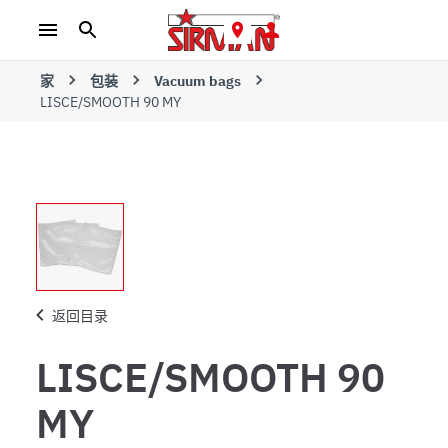
家
包装
Vacuum bags
LISCE/SMOOTH 90 MY
返回目录
LISCE/SMOOTH 90
MY