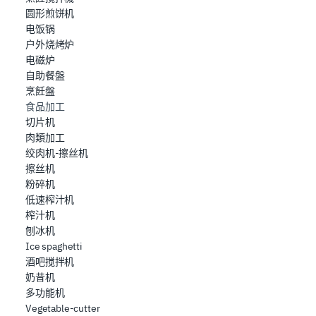
圆形煎饼机
contenuti ed annunci, per fornire funzionalità dei social
电饭锅
media e per analizzare il nostro traffico. Condividiamo
户外烧烤炉
inoltre informazioni sul modo in cui l’utente utilizza il
电磁炉
nostro sito con i nostri partner che si occupano di analisi
自助餐盤
dei dati web, pubblicità e social media, i quali potrebbero
烹飪盤
combinarle con altre informazioni che ha fornito loro o
食品加工
che hanno raccolto dal suo utilizzo dei loro servizi.
切片机
肉類加工
绞肉机-擦丝机
擦丝机
粉碎机
低速榨汁机
榨汁机
刨冰机
Ice spaghetti
酒吧搅拌机
奶昔机
多功能机
Vegetable-cutter