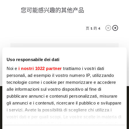
您可能感兴趣的其他产品
页
1
的
4
5 TRAYS
5
Uso responsabile dei dati
DOLOMITI 5 CT
D
Noi e
i nostri 1022 partner
trattiamo i vostri dati
personali, ad esempio il vostro numero IP, utilizzando
tecnologie come i cookie per memorizzare e accedere
alle informazioni sul vostro dispositivo al fine di
pubblicare annunci e contenuti personalizzati, misurare
gli annunci e i contenuti, ricercare il pubblico e sviluppare
i servizi. Avete la possibilità di scegliere chi utilizza i
NEWSLETTER
vostri dati e per quali scopi. Le vostre scelte in materia di
privacy sono applicabili solo su questa proprietà digitale
Promotions and news, directly in your email