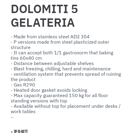
DOLOMITI 5
GELATERIA
- Made from stainless steel AISI 304

- P versions made from steel plasticized outer 
structure

- It can accept both 1/1 gastronorm that baking 
tins 60x40 cm

- Distance between adjustable shelves

- Blast freezing, chilling, hard and maintenance

- ventilation system that prevents spread of ruining 
the product

- Gas R290

- Heated door gasket avoids locking

- Max capacity guaranteed 150 kg for all floor 
standing versions with top

- Available without top for placement under desks / 
work tables

- Standard reversible doors for all floor models

Controls:

- Blast freezing/chilling, hard and hold program

+
更多细节
- Defrosting program
