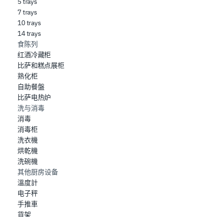
5 trays
7 trays
10 trays
14 trays
食陈列
红酒冷藏柜
比萨和糕点展柜
熟化柜
自助餐盤
比萨电热炉
洗与消毒
消毒
消毒柜
洗衣機
烘乾機
洗碗機
其他厨房设备
溫度計
电子秤
手推車
貨架