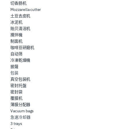
切香肠机
Mozzarella cutter
土豆去皮机
冰泥机
贻贝清洁机
攪拌機
制面机
咖啡豆研磨机
自动筛
冷凍乾燥機
披薩
包装
真空包装机
密封托盤
密封袋
覆膜机
薄膜分配器
Vacuum bags
急速冷却器
3 trays