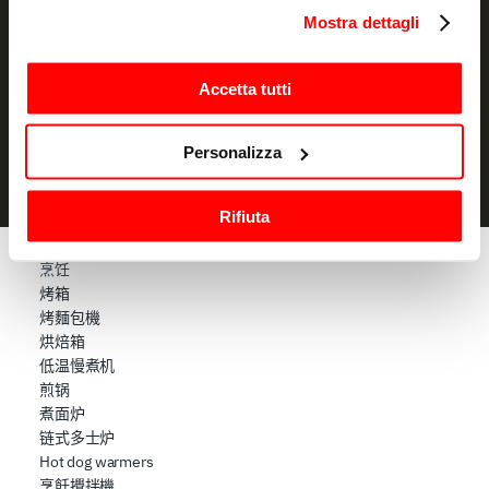
in cui avete effettuato le vostre scelte. È possibile
Mostra dettagli
modificare o revocare il proprio consenso in qualsiasi
订阅
momento dalla Dichiarazione sui cookie o facendo clic
sull'icona di attivazione della privacy.
Accetta tutti
我声明我已阅读过信息通知
并授权处理我的个人数据以用于营销
目的
Con il tuo consenso, vorremmo anche:
Personalizza
raccogliere informazioni sulla tua posizione
geografica, con un'approssimazione di qualche
Rifiuta
metro,
Identificare il tuo dispositivo, scansionandolo
烹饪
attivamente alla ricerca di caratteristiche specifiche
烤箱
(impronte digitali).
烤麵包機
Approfondisci come vengono elaborati i tuoi dati personali
烘焙箱
e imposta le tue preferenze nella
sezione dettagli
. Puoi
低温慢煮机
modificare o ritirare il tuo consenso in qualsiasi momento
煎锅
dalla Dichiarazione sui cookie.
煮面炉
链式多士炉
Utilizziamo i cookie per garantire che l’utente possa
Hot dog warmers
usufruire del servizio richiesto, per personalizzare
烹飪攪拌機