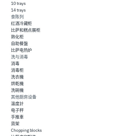
10 trays
14 trays
食陈列
红酒冷藏柜
比萨和糕点展柜
熟化柜
自助餐盤
比萨电热炉
洗与消毒
消毒
消毒柜
洗衣機
烘乾機
洗碗機
其他厨房设备
溫度計
电子秤
手推車
貨架
Chopping blocks