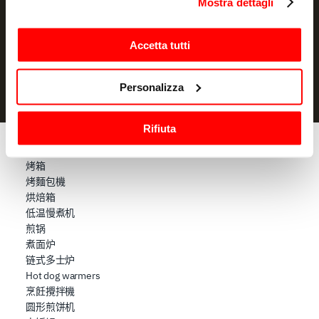
Mostra dettagli
订阅
modificare o revocare il proprio consenso in qualsiasi
momento dalla Dichiarazione sui cookie o facendo clic
我声明我已阅读过信息通知
并授权处理我的个人数据以用于营销
sull'icona di attivazione della privacy.
Accetta tutti
目的
Con il tuo consenso, vorremmo anche:
Personalizza
raccogliere informazioni sulla tua posizione
geografica, con un'approssimazione di qualche
Rifiuta
metro,
Identificare il tuo dispositivo, scansionandolo
烹饪
attivamente alla ricerca di caratteristiche specifiche
烤箱
烤麵包機
(impronte digitali).
烘焙箱
Approfondisci come vengono elaborati i tuoi dati personali
低温慢煮机
e imposta le tue preferenze nella
sezione dettagli
. Puoi
煎锅
modificare o ritirare il tuo consenso in qualsiasi momento
煮面炉
dalla Dichiarazione sui cookie.
链式多士炉
Hot dog warmers
Utilizziamo i cookie per garantire che l’utente possa
烹飪攪拌機
usufruire del servizio richiesto, per personalizzare
圆形煎饼机