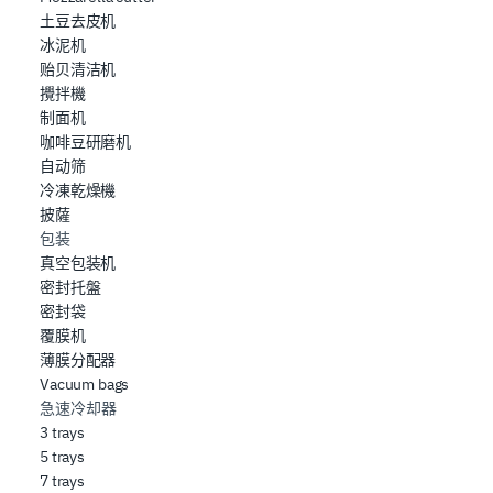
土豆去皮机
冰泥机
贻贝清洁机
攪拌機
制面机
咖啡豆研磨机
自动筛
冷凍乾燥機
披薩
包装
真空包装机
密封托盤
密封袋
覆膜机
薄膜分配器
Vacuum bags
急速冷却器
3 trays
5 trays
7 trays