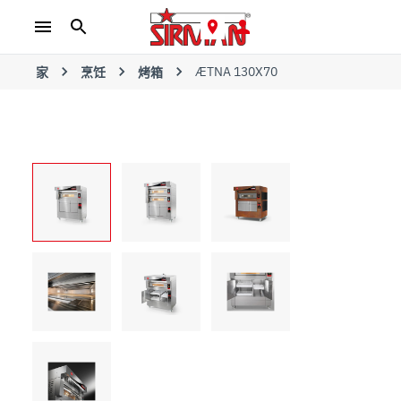
ÆTNA 130X70
家
烹饪
烤箱