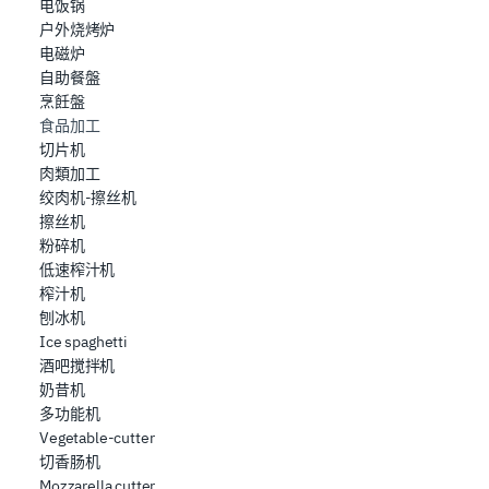
contenuti ed annunci, per fornire funzionalità dei social
电饭锅
户外烧烤炉
media e per analizzare il nostro traffico. Condividiamo
电磁炉
inoltre informazioni sul modo in cui l’utente utilizza il
自助餐盤
nostro sito con i nostri partner che si occupano di analisi
烹飪盤
dei dati web, pubblicità e social media, i quali potrebbero
食品加工
combinarle con altre informazioni che ha fornito loro o
切片机
che hanno raccolto dal suo utilizzo dei loro servizi.
肉類加工
绞肉机-擦丝机
擦丝机
粉碎机
低速榨汁机
榨汁机
刨冰机
Ice spaghetti
酒吧搅拌机
奶昔机
多功能机
Vegetable-cutter
切香肠机
Mozzarella cutter