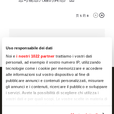
页
1
的
8
烤箱
烤
ALISEO 2/3
A
Uso responsabile dei dati
Noi e
i nostri 1022 partner
trattiamo i vostri dati
personali, ad esempio il vostro numero IP, utilizzando
tecnologie come i cookie per memorizzare e accedere
alle informazioni sul vostro dispositivo al fine di
pubblicare annunci e contenuti personalizzati, misurare
gli annunci e i contenuti, ricercare il pubblico e sviluppare
i servizi. Avete la possibilità di scegliere chi utilizza i
NEWSLETTER
vostri dati e per quali scopi. Le vostre scelte in materia di
Promotions and news, directly in your email
privacy sono applicabili solo su questa proprietà digitale
in cui avete effettuato le vostre scelte. È possibile