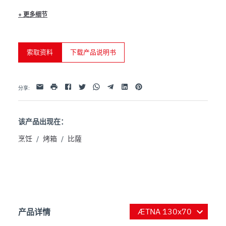
- Inner holding casing made from galvanized steel

+
更多细节
- AISI 304 stainless steel exteriors

- Double insulation on all sides

- Double interior lighting

索取资料
下载产品说明书
Optional:
- Fume hood powerful with Led lights

Facebook
Twitter
Whatsapp
Telegram
Linkedin
Pinterest
电子邮件
打印
- Leavening cabinet with wheels

分享
:
- Pizza peel hanger
该产品出现在：
烹饪
/
烤箱
/
比薩
产品详情