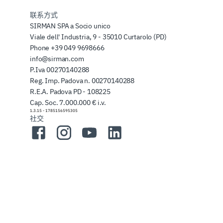
联系方式
SIRMAN SPA a Socio unico
Viale dell' Industria, 9 - 35010 Curtarolo (PD)
Phone
+39 049 9698666
info@sirman.com
P.Iva 00270140288
Reg. Imp. Padova n. 00270140288
R.E.A. Padova PD - 108225
Cap. Soc. 7.000.000 € i.v.
1.3.15
-
1785156595305
社交
Facebook
Instagram
YouTube
LinkedIn