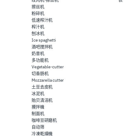
擦丝机
粉碎机
低速榨汁机
榨汁机
刨冰机
Ice spaghetti
酒吧搅拌机
奶昔机
多功能机
Vegetable-cutter
切香肠机
Mozzarella cutter
土豆去皮机
冰泥机
贻贝清洁机
攪拌機
制面机
咖啡豆研磨机
自动筛
冷凍乾燥機