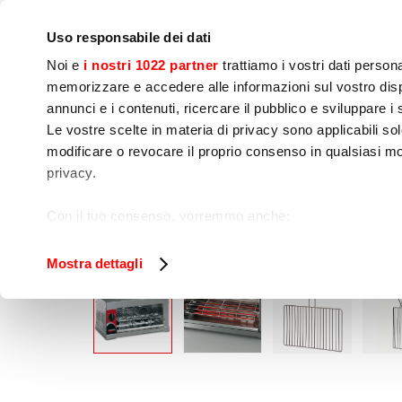
IoT
公司
新闻中心
联系我们
现场培训
Uso responsabile dei dati
Noi e
i nostri 1022 partner
trattiamo i vostri dati person
memorizzare e accedere alle informazioni sul vostro dispo
annunci e i contenuti, ricercare il pubblico e sviluppare i se
Le vostre scelte in materia di privacy sono applicabili sol
modificare o revocare il proprio consenso in qualsiasi mo
烹饪
食品加工
包
privacy.
6Q
家
烹饪
烤麵包機
Con il tuo consenso, vorremmo anche:
raccogliere informazioni sulla tua posizione geog
Identificare il tuo dispositivo, scansionandolo atti
Mostra dettagli
Approfondisci come vengono elaborati i tuoi dati personal
tuo consenso in qualsiasi momento dalla Dichiarazione s
Utilizziamo i cookie per garantire che l’utente possa usuf
funzionalità dei social media e per analizzare il nostro tra
sito con i nostri partner che si occupano di analisi dei da