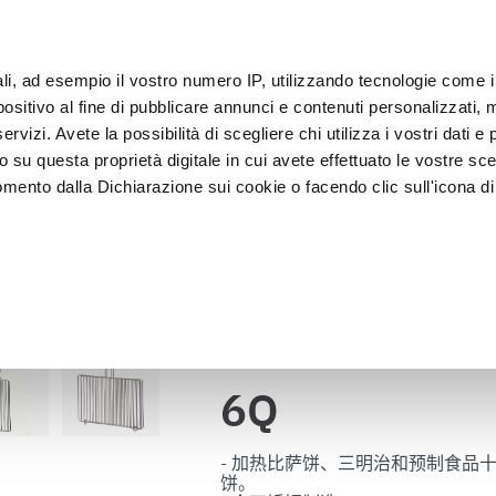
ali, ad esempio il vostro numero IP, utilizzando tecnologie come 
sitivo al fine di pubblicare annunci e contenuti personalizzati, m
客户
rvizi. Avete la possibilità di scegliere chi utilizza i vostri dati e 
o su questa proprietà digitale in cui avete effettuato le vostre sce
mento dalla Dichiarazione sui cookie o facendo clic sull'icona di 
装
急速冷却器
 食陈列
rafica, con un'approssimazione di qualche metro,
vamente alla ricerca di caratteristiche specifiche (impronte digitali
返回目录
i e imposta le tue preferenze nella
sezione dettagli
. Puoi modific
ui cookie.
6Q
ruire del servizio richiesto, per personalizzare contenuti ed annun
ffico. Condividiamo inoltre informazioni sul modo in cui l’utente ut
- 加热比萨饼、三明治和预制食品
饼。

ti web, pubblicità e social media, i quali potrebbero combinarle co