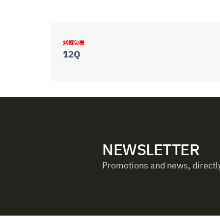
烤麵包機
12Q
NEWSLETTER
Promotions and news, directly