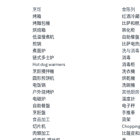
烹饪
食陈列
烤箱
红酒冷藏
烤麵包機
比萨和糕
烘焙箱
熟化柜
低温慢煮机
自助餐盤
煎锅
比萨电热
煮面炉
洗与消毒
链式多士炉
消毒
Hot dog warmers
消毒柜
烹飪攪拌機
洗衣機
圆形煎饼机
烘乾機
电饭锅
洗碗機
户外烧烤炉
其他厨房
电磁炉
溫度計
自助餐盤
电子秤
烹飪盤
手推車
食品加工
貨架
切片机
Chopping
肉類加工
比薩皮和
绞肉机-擦丝机
表