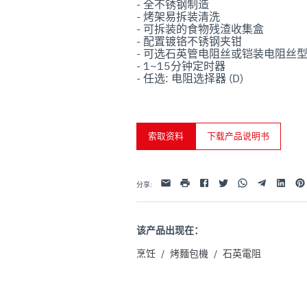
- 全不锈钢制造

uo utilizzo dei loro servizi.
- 烤架易拆装清洗

- 可拆装的食物残渣收集盒

- 配置镀铬不锈钢夹钳

- 可选石英管电阻丝或铠装电阻丝型
- 1~15分钟定时器

- 任选: 电阻选择器 (D)
索取资料
下载产品说明书
Facebook
Twitter
Whatsapp
Telegram
Linkedin
Pint
电子邮件
打印
分享
:
该产品出现在：
烹饪
/
烤麵包機
/
石英電阻