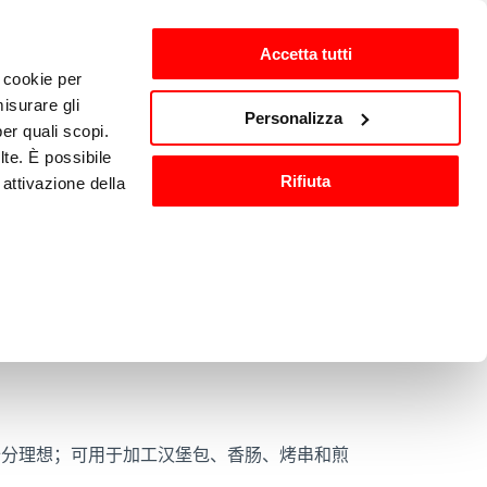
Accetta tutti
i cookie per
isurare gli
zh-CN
Personalizza
per quali scopi.
lte. È possibile
Rifiuta
attivazione della
洗与消毒
其他厨房设备
).
are o ritirare il
ci, per fornire
ilizza il nostro
十分理想；可用于加工汉堡包、香肠、烤串和煎
n altre