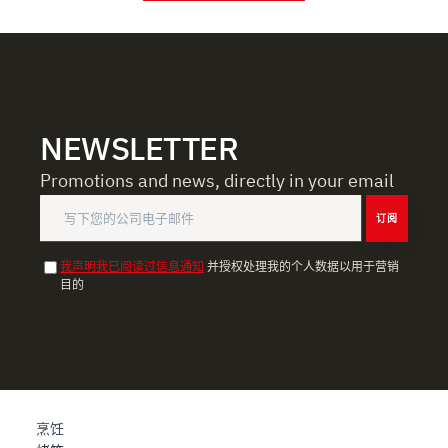
dalla Dichiarazione sui cookie.
Utilizziamo i cookie per garantire che l’utente possa
usufruire del servizio richiesto, per personalizzare
contenuti ed annunci, per fornire funzionalità dei social
media e per analizzare il nostro traffico. Condividiamo
NEWSLETTER
inoltre informazioni sul modo in cui l’utente utilizza il
nostro sito con i nostri partner che si occupano di analisi
Promotions and news, directly in your email
dei dati web, pubblicità e social media, i quali potrebbero
订阅
combinarle con altre informazioni che ha fornito loro o
che hanno raccolto dal suo utilizzo dei loro servizi.
我声明我已阅读过信息通知
并授权处理我的个人数据以用于营销
目的
烹饪