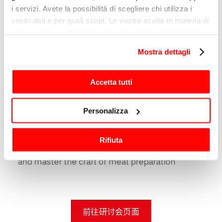
i servizi. Avete la possibilità di scegliere chi utilizza i
WORKSHOP
vostri dati e per quali scopi. Le vostre scelte in materia di
privacy sono applicabili solo su questa proprietà digitale
Pasta Making Mastery
in cui avete effettuato le vostre scelte. È possibile
The most iconic Italian food explain in all its
Mostra dettagli
modificare o revocare il proprio consenso in qualsiasi
secrets!
momento dalla Dichiarazione sui cookie o facendo clic
sull'icona di attivazione della privacy.
Accetta tutti
Con il tuo consenso, vorremmo anche:
Personalizza
WORKSHOP
raccogliere informazioni sulla tua posizione
geografica, con un'approssimazione di qualche
From Cuts to Culinary Creations
Rifiuta
metro,
Discover new cuts, perfect your knife skills,
Identificare il tuo dispositivo, scansionandolo
and master the craft of meat preparation
attivamente alla ricerca di caratteristiche specifiche
(impronte digitali).
Approfondisci come vengono elaborati i tuoi dati personali
e imposta le tue preferenze nella
sezione dettagli
. Puoi
前往研讨会页面
modificare o ritirare il tuo consenso in qualsiasi momento