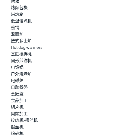
烤箱
烤麵包機
烘焙箱
低温慢煮机
煎锅
煮面炉
链式多士炉
Hot dog warmers
烹飪攪拌機
圆形煎饼机
电饭锅
户外烧烤炉
电磁炉
自助餐盤
烹飪盤
食品加工
切片机
肉類加工
绞肉机-擦丝机
擦丝机
粉碎机