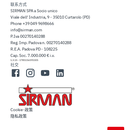
联系方式
SIRMAN SPA a Socio unico
Viale dell' Industria, 9 - 35010 Curtarolo (PD)
Phone
+39 049 9698666
info@sirman.com
P.Iva 00270140288
Reg. Imp. Padova n. 00270140288
R.E.A. Padova PD - 108225
Cap. Soc. 7.000.000 € i.v.
1.3.15
-
1785156595305
社交
Facebook
Instagram
YouTube
LinkedIn
Cookie-政策
隐私政策