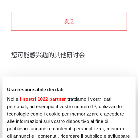
发送
您可能感兴趣的其他研讨会
WORKSHOP
Uso responsabile dei dati
Seal The Taste: discover the
secrets of sous vide
Noi e
i nostri 1022 partner
trattiamo i vostri dati
personali, ad esempio il vostro numero IP, utilizzando
Use of vacuum storage combined with low
tecnologie come i cookie per memorizzare e accedere
temperature cooking.
alle informazioni sul vostro dispositivo al fine di
pubblicare annunci e contenuti personalizzati, misurare
gli annunci e i contenuti, ricercare il pubblico e sviluppare