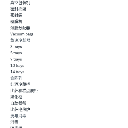
真空包装机
密封托盤
密封袋
覆膜机
薄膜分配器
Vacuum bags
急速冷却器
3 trays
5 trays
7 trays
10 trays
14 trays
食陈列
红酒冷藏柜
比萨和糕点展柜
熟化柜
自助餐盤
比萨电热炉
洗与消毒
消毒