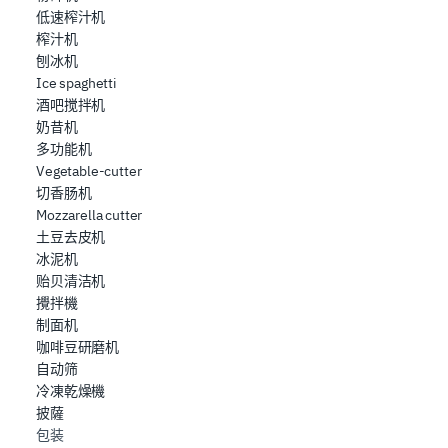
低速榨汁机
榨汁机
刨冰机
Ice spaghetti
酒吧搅拌机
奶昔机
多功能机
Vegetable-cutter
切香肠机
Mozzarella cutter
土豆去皮机
冰泥机
贻贝清洁机
攪拌機
制面机
咖啡豆研磨机
自动筛
冷凍乾燥機
披薩
包装