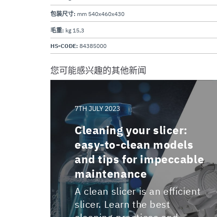
包装尺寸:
mm 540x460x430
毛重:
kg 15,3
HS-CODE:
84385000
您可能感兴趣的其他新闻
7TH JULY 2023
Cleaning your slicer:
easy-to-clean models
and tips for impeccable
maintenance
A clean slicer is an efficient
slicer. Learn the best