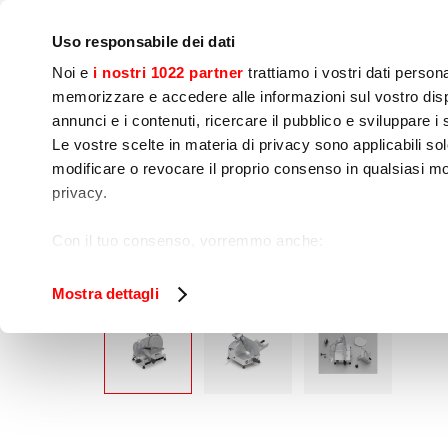
IoT
公司
新闻中心
联系我们
现场培训
Uso responsabile dei dati
Noi e
i nostri 1022 partner
trattiamo i vostri dati person
memorizzare e accedere alle informazioni sul vostro dispo
annunci e i contenuti, ricercare il pubblico e sviluppare i se
Le vostre scelte in materia di privacy sono applicabili sol
modificare o revocare il proprio consenso in qualsiasi mo
烹饪
食品加工
包
privacy.
ALICE 250
家
食品加工
切片机
Con il tuo consenso, vorremmo anche:
raccogliere informazioni sulla tua posizione geog
Identificare il tuo dispositivo, scansionandolo atti
Mostra dettagli
Approfondisci come vengono elaborati i tuoi dati personal
tuo consenso in qualsiasi momento dalla Dichiarazione s
Utilizziamo i cookie per garantire che l’utente possa usuf
funzionalità dei social media e per analizzare il nostro tra
sito con i nostri partner che si occupano di analisi dei da