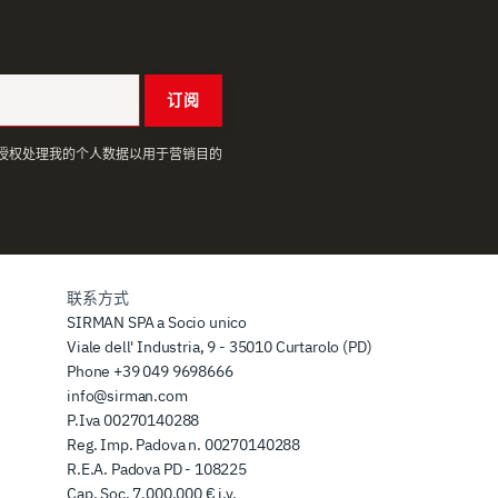
订阅
授权处理我的个人数据以用于营销目的
联系方式
SIRMAN SPA a Socio unico
Viale dell' Industria, 9 - 35010 Curtarolo (PD)
Phone
+39 049 9698666
info@sirman.com
P.Iva 00270140288
Reg. Imp. Padova n. 00270140288
R.E.A. Padova PD - 108225
Cap. Soc. 7.000.000 € i.v.