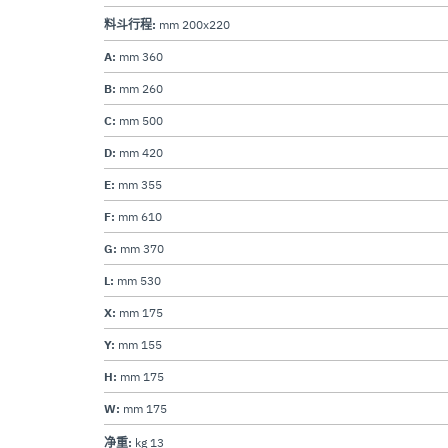
料斗行程:
mm 200x220
A:
mm 360
B:
mm 260
C:
mm 500
D:
mm 420
E:
mm 355
F:
mm 610
G:
mm 370
L:
mm 530
X:
mm 175
Y:
mm 155
H:
mm 175
W:
mm 175
净重:
kg 13