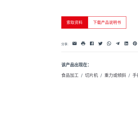
uo utilizzo dei loro servizi.
索取资料
下载产品说明书
Facebook
Twitter
Whatsapp
Telegram
Linkedin
Pint
电子邮件
打印
分享
:
该产品出现在：
食品加工
/
切片机
/
重力或傾斜
/
手