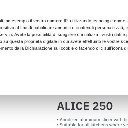
ali, ad esempio il vostro numero IP, utilizzando tecnologie come 
sitivo al fine di pubblicare annunci e contenuti personalizzati, m
客户
rvizi. Avete la possibilità di scegliere chi utilizza i vostri dati e 
o su questa proprietà digitale in cui avete effettuato le vostre sce
mento dalla Dichiarazione sui cookie o facendo clic sull'icona di 
装
急速冷却器
 食陈列
rafica, con un'approssimazione di qualche metro,
vamente alla ricerca di caratteristiche specifiche (impronte digitali
返回目录
i e imposta le tue preferenze nella
sezione dettagli
. Puoi modific
ui cookie.
ALICE 250
ruire del servizio richiesto, per personalizzare contenuti ed annun
ffico. Condividiamo inoltre informazioni sul modo in cui l’utente ut
• Anodized aluminum slicer with bu
• Suitable for all kitchens where 
ti web, pubblicità e social media, i quali potrebbero combinarle co