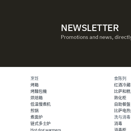
NEWSLETTER
Promotions and news, directly
烹饪
食陈列
烤箱
红酒冷藏
烤麵包機
比萨和糕
烘焙箱
熟化柜
低温慢煮机
自助餐盤
煎锅
比萨电热
煮面炉
洗与消毒
链式多士炉
消毒
Hot dog warmers
消毒柜