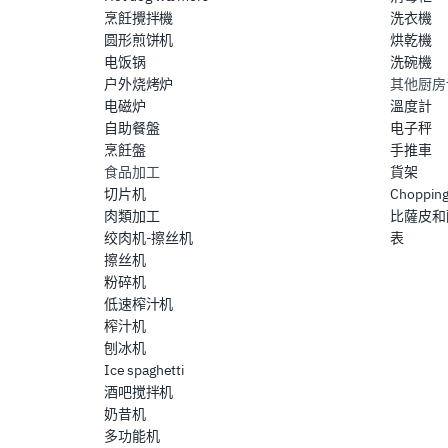
烹飪攪拌機
洗衣機
圆形煎饼机
烘乾機
电饭锅
洗碗機
户外烧烤炉
其他厨房
电磁炉
溫度計
自助餐盤
电子秤
烹飪盤
手推車
食品加工
貨架
切片机
Chopping
肉類加工
比薩皮和
绞肉机-擦丝机
表
擦丝机
粉碎机
低速榨汁机
榨汁机
刨冰机
Ice spaghetti
酒吧搅拌机
奶昔机
多功能机