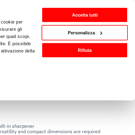
Accetta tutti
i cookie per
isurare gli
zh-CN
Personalizza
per quali scopi.
lte. È possibile
Rifiuta
attivazione della
洗与消毒
其他厨房设备
).
are o ritirare il
ci, per fornire
ilizza il nostro
ilt-in sharpener

versatility and compact dimensions are required
n altre