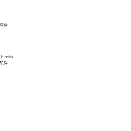
设备
 blocks
配件