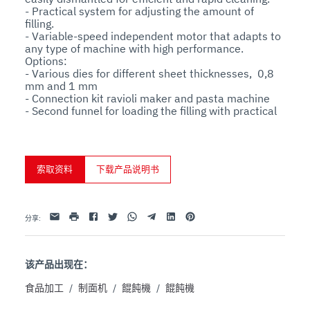
- Practical system for adjusting the amount of 
filling.

- Variable-speed independent motor that adapts to 
any type of machine with high performance.

Options:

- Various dies for different sheet thicknesses,  0,8 
mm and 1 mm

- Connection kit ravioli maker and pasta machine

- Second funnel for loading the filling with practical 
support
索取资料
下载产品说明书
Facebook
Twitter
Whatsapp
Telegram
Linkedin
Pinterest
电子邮件
打印
分享
:
该产品出现在：
食品加工
/
制面机
/
餛飩機
/
餛飩機