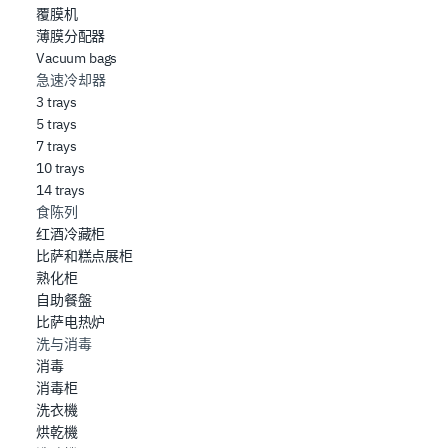
覆膜机
薄膜分配器
Vacuum bags
急速冷却器
3 trays
5 trays
7 trays
10 trays
14 trays
食陈列
红酒冷藏柜
比萨和糕点展柜
熟化柜
自助餐盤
比萨电热炉
洗与消毒
消毒
消毒柜
洗衣機
烘乾機