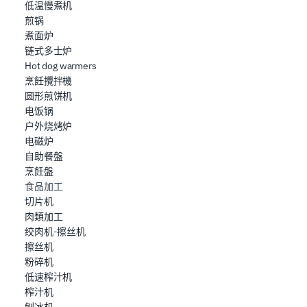
低温慢煮机
che hanno raccolto dal suo utilizzo dei loro servizi.
煎锅
煮面炉
链式多士炉
Hot dog warmers
烹飪攪拌機
圆形煎饼机
电饭锅
户外烧烤炉
电磁炉
自助餐盤
烹飪盤
食品加工
切片机
肉類加工
绞肉机-擦丝机
擦丝机
粉碎机
低速榨汁机
榨汁机
刨冰机