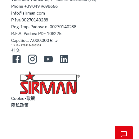
Phone
+39 049 9698666
info@sirman.com
P.Iva 00270140288
Reg. Imp. Padova n. 00270140288
R.E.A. Padova PD - 108225
Cap. Soc. 7.000.000 € i.v.
1.3.15
-
1785156595305
社交
Facebook
Instagram
YouTube
LinkedIn
Cookie-政策
隐私政策