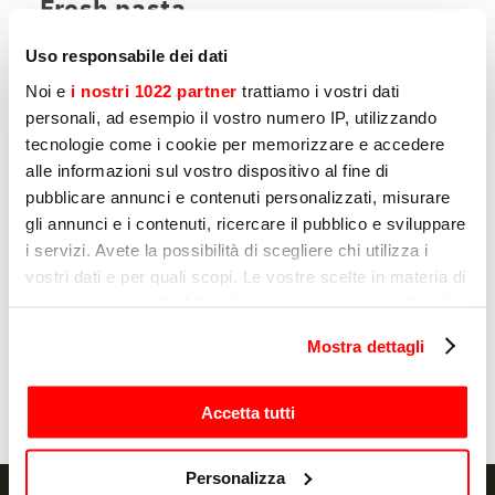
Fresh pasta
a perfect dish in its simplicity
Uso responsabile dei dati
Noi e
i nostri 1022 partner
trattiamo i vostri dati
personali, ad esempio il vostro numero IP, utilizzando
tecnologie come i cookie per memorizzare e accedere
您可能感兴趣的其他产品
alle informazioni sul vostro dispositivo al fine di
pubblicare annunci e contenuti personalizzati, misurare
gli annunci e i contenuti, ricercare il pubblico e sviluppare
页
1
的
7
i servizi. Avete la possibilità di scegliere chi utilizza i
vostri dati e per quali scopi. Le vostre scelte in materia di
privacy sono applicabili solo su questa proprietà digitale
in cui avete effettuato le vostre scelte. È possibile
制面机
制
Mostra dettagli
modificare o revocare il proprio consenso in qualsiasi
ALBATROS 35
C
momento dalla Dichiarazione sui cookie o facendo clic
sull'icona di attivazione della privacy.
Accetta tutti
Con il tuo consenso, vorremmo anche:
Personalizza
raccogliere informazioni sulla tua posizione