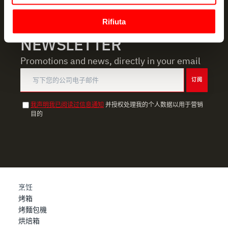
geografica, con un'approssimazione di qualche
Rifiuta
metro,
Identificare il tuo dispositivo, scansionandolo
NEWSLETTER
attivamente alla ricerca di caratteristiche specifiche
Promotions and news, directly in your email
(impronte digitali).
Approfondisci come vengono elaborati i tuoi dati personali
订阅
e imposta le tue preferenze nella
sezione dettagli
. Puoi
modificare o ritirare il tuo consenso in qualsiasi momento
我声明我已阅读过信息通知
并授权处理我的个人数据以用于营销
dalla Dichiarazione sui cookie.
目的
Utilizziamo i cookie per garantire che l’utente possa
usufruire del servizio richiesto, per personalizzare
contenuti ed annunci, per fornire funzionalità dei social
media e per analizzare il nostro traffico. Condividiamo
inoltre informazioni sul modo in cui l’utente utilizza il
烹饪
nostro sito con i nostri partner che si occupano di analisi
烤箱
dei dati web, pubblicità e social media, i quali potrebbero
烤麵包機
combinarle con altre informazioni che ha fornito loro o
烘焙箱