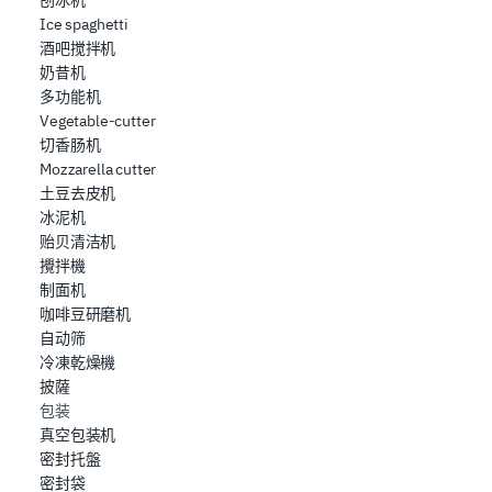
Ice spaghetti
酒吧搅拌机
奶昔机
多功能机
Vegetable-cutter
切香肠机
Mozzarella cutter
土豆去皮机
冰泥机
贻贝清洁机
攪拌機
制面机
咖啡豆研磨机
自动筛
冷凍乾燥機
披薩
包装
真空包装机
密封托盤
密封袋