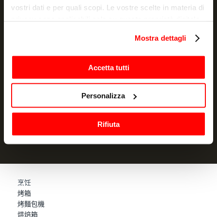
vostri dati e per quali scopi. Le vostre scelte in materia di
privacy sono applicabili solo su questa proprietà digitale
in cui avete effettuato le vostre scelte. È possibile
Mostra dettagli
NEWSLETTER
modificare o revocare il proprio consenso in qualsiasi
momento dalla Dichiarazione sui cookie o facendo clic
Promotions and news, directly in your email
sull'icona di attivazione della privacy.
Accetta tutti
订阅
Con il tuo consenso, vorremmo anche:
Personalizza
raccogliere informazioni sulla tua posizione
我声明我已阅读过信息通知
并授权处理我的个人数据以用于营销
目的
geografica, con un'approssimazione di qualche
Rifiuta
metro,
Identificare il tuo dispositivo, scansionandolo
attivamente alla ricerca di caratteristiche specifiche
(impronte digitali).
Approfondisci come vengono elaborati i tuoi dati personali
烹饪
e imposta le tue preferenze nella
sezione dettagli
. Puoi
烤箱
modificare o ritirare il tuo consenso in qualsiasi momento
烤麵包機
dalla Dichiarazione sui cookie.
烘焙箱