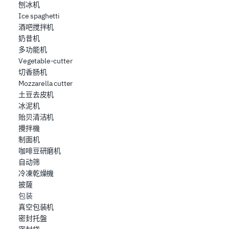
刨冰机
Ice spaghetti
酒吧搅拌机
奶昔机
多功能机
Vegetable-cutter
切香肠机
Mozzarella cutter
土豆去皮机
冰泥机
贻贝清洁机
攪拌機
制面机
咖啡豆研磨机
自动筛
冷凍乾燥機
披薩
包装
真空包装机
密封托盤