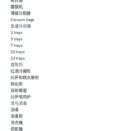
密封袋
覆膜机
薄膜分配器
Vacuum bags
急速冷却器
3 trays
5 trays
7 trays
10 trays
14 trays
食陈列
红酒冷藏柜
比萨和糕点展柜
熟化柜
自助餐盤
比萨电热炉
洗与消毒
消毒
消毒柜
洗衣機
烘乾機