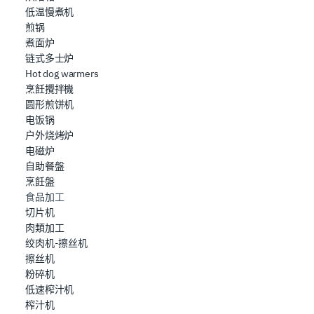
低温慢煮机
Utilizziamo i cookie per garantire che l’utente possa
煎锅
usufruire del servizio richiesto, per personalizzare
煮面炉
contenuti ed annunci, per fornire funzionalità dei social
链式多士炉
media e per analizzare il nostro traffico. Condividiamo
Hot dog warmers
烹飪攪拌機
inoltre informazioni sul modo in cui l’utente utilizza il
圆形煎饼机
nostro sito con i nostri partner che si occupano di analisi
电饭锅
dei dati web, pubblicità e social media, i quali potrebbero
户外烧烤炉
combinarle con altre informazioni che ha fornito loro o
电磁炉
che hanno raccolto dal suo utilizzo dei loro servizi.
自助餐盤
烹飪盤
食品加工
切片机
肉類加工
绞肉机-擦丝机
擦丝机
粉碎机
低速榨汁机
榨汁机