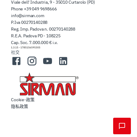
Viale dell' Industria, 9 - 35010 Curtarolo (PD)
Phone
+39 049 9698666
info@sirman.com
P.Iva 00270140288
Reg. Imp. Padova n. 00270140288
R.E.A. Padova PD - 108225
Cap. Soc. 7.000.000 € i.v.
1.3.15
-
1785156595305
社交
Facebook
Instagram
YouTube
LinkedIn
Cookie-政策
隐私政策