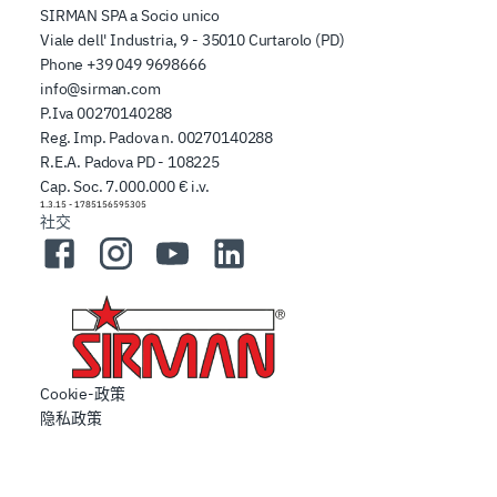
SIRMAN SPA a Socio unico
Viale dell' Industria, 9 - 35010 Curtarolo (PD)
Phone
+39 049 9698666
info@sirman.com
P.Iva 00270140288
Reg. Imp. Padova n. 00270140288
R.E.A. Padova PD - 108225
Cap. Soc. 7.000.000 € i.v.
1.3.15
-
1785156595305
社交
Facebook
Instagram
YouTube
LinkedIn
Cookie-政策
隐私政策