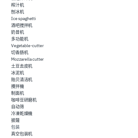
combinarle con altre informazioni che ha fornito loro o
榨汁机
che hanno raccolto dal suo utilizzo dei loro servizi.
刨冰机
Ice spaghetti
酒吧搅拌机
奶昔机
多功能机
Vegetable-cutter
切香肠机
Mozzarella cutter
土豆去皮机
冰泥机
贻贝清洁机
攪拌機
制面机
咖啡豆研磨机
自动筛
冷凍乾燥機
披薩
包装
真空包装机