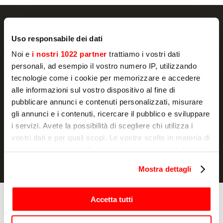
Uso responsabile dei dati
Noi e
i nostri 1022 partner
trattiamo i vostri dati
NEWSLETTER
personali, ad esempio il vostro numero IP, utilizzando
Promotions and news, directly in your email
tecnologie come i cookie per memorizzare e accedere
alle informazioni sul vostro dispositivo al fine di
订阅
pubblicare annunci e contenuti personalizzati, misurare
gli annunci e i contenuti, ricercare il pubblico e sviluppare
我声明我已阅读过信息通知
并授权处理我的个人数据以用于营销
i servizi. Avete la possibilità di scegliere chi utilizza i
目的
vostri dati e per quali scopi. Le vostre scelte in materia di
privacy sono applicabili solo su questa proprietà digitale
in cui avete effettuato le vostre scelte. È possibile
Mostra dettagli
modificare o revocare il proprio consenso in qualsiasi
momento dalla Dichiarazione sui cookie o facendo clic
sull'icona di attivazione della privacy.
Accetta tutti
烹饪
烤箱
Con il tuo consenso, vorremmo anche: