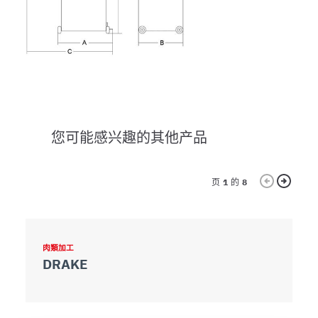
您可能感兴趣的其他产品
页
1
的
8
肉類加工
肉
DRAKE
D