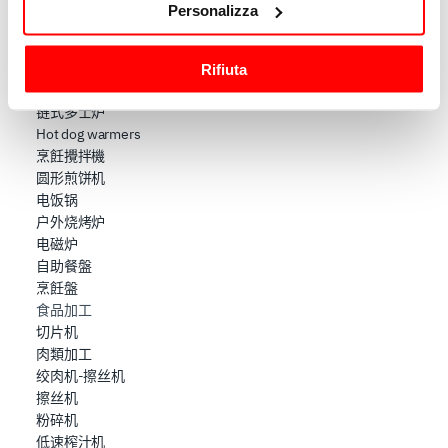
烤麵包機
Personalizza
raccogliere informazioni sulla tua posizione
烘焙箱
低温慢煮机
geografica, con un'approssimazione di qualche
煎锅
Rifiuta
metro,
煮面炉
Identificare il tuo dispositivo, scansionandolo
链式多士炉
attivamente alla ricerca di caratteristiche specifiche
Hot dog warmers
(impronte digitali).
烹飪攪拌機
Approfondisci come vengono elaborati i tuoi dati personali
圆形煎饼机
e imposta le tue preferenze nella
sezione dettagli
. Puoi
电饭锅
modificare o ritirare il tuo consenso in qualsiasi momento
户外烧烤炉
dalla Dichiarazione sui cookie.
电磁炉
自助餐盤
烹飪盤
Utilizziamo i cookie per garantire che l’utente possa
食品加工
usufruire del servizio richiesto, per personalizzare
切片机
contenuti ed annunci, per fornire funzionalità dei social
肉類加工
media e per analizzare il nostro traffico. Condividiamo
绞肉机-擦丝机
inoltre informazioni sul modo in cui l’utente utilizza il
擦丝机
nostro sito con i nostri partner che si occupano di analisi
粉碎机
dei dati web, pubblicità e social media, i quali potrebbero
低速榨汁机