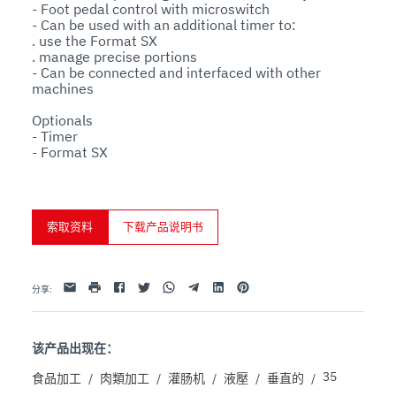
- Foot pedal control with microswitch

- Can be used with an additional timer to:

. use the Format SX

. manage precise portions

- Can be connected and interfaced with other 
machines

Optionals

- Timer

- Format SX
索取资料
下载产品说明书
Facebook
Twitter
Whatsapp
Telegram
Linkedin
Pinterest
电子邮件
打印
分享
:
该产品出现在：
35
食品加工
/
肉類加工
/
灌肠机
/
液壓
/
垂直的
/