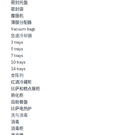
密封托盤
密封袋
覆膜机
薄膜分配器
Vacuum bags
急速冷却器
3 trays
5 trays
7 trays
10 trays
14 trays
食陈列
红酒冷藏柜
比萨和糕点展柜
熟化柜
自助餐盤
比萨电热炉
洗与消毒
消毒
消毒柜