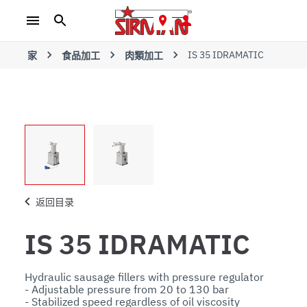
IS 35 IDRAMATIC
家
食品加工
肉類加工
返回目录
IS 35 IDRAMATIC
Hydraulic sausage fillers with pressure regulator

- Adjustable pressure from 20 to 130 bar

- Stabilized speed regardless of oil viscosity
