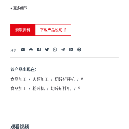
- Adjustable feet

+
更多细节
- Stainless steel legs with wheels and lock

索取资料
下载产品说明书
Facebook
Twitter
Whatsapp
Telegram
Linkedin
Pinterest
电子邮件
打印
分享
:
该产品出现在：
6
食品加工
/
肉類加工
/
切碎斩拌机
/
6
食品加工
/
粉碎机
/
切碎斩拌机
/
观看视频