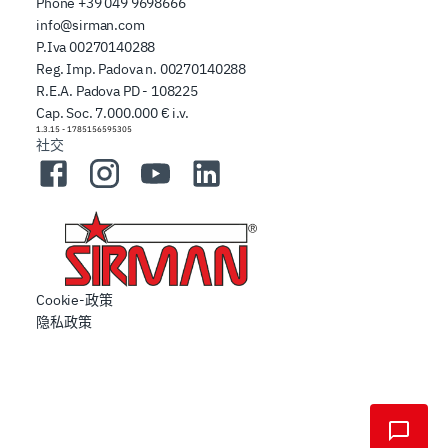
Phone
+39 049 9698666
info@sirman.com
P.Iva 00270140288
Reg. Imp. Padova n. 00270140288
R.E.A. Padova PD - 108225
Cap. Soc. 7.000.000 € i.v.
1.3.15
-
1785156595305
社交
Facebook
Instagram
YouTube
LinkedIn
Cookie-政策
隐私政策