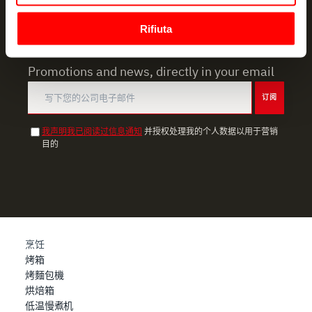
geografica, con un'approssimazione di qualche
Rifiuta
metro,
NEWSLETTER
Identificare il tuo dispositivo, scansionandolo
attivamente alla ricerca di caratteristiche specifiche
Promotions and news, directly in your email
(impronte digitali).
订阅
Approfondisci come vengono elaborati i tuoi dati personali
e imposta le tue preferenze nella
sezione dettagli
. Puoi
我声明我已阅读过信息通知
并授权处理我的个人数据以用于营销
modificare o ritirare il tuo consenso in qualsiasi momento
目的
dalla Dichiarazione sui cookie.
Utilizziamo i cookie per garantire che l’utente possa
usufruire del servizio richiesto, per personalizzare
contenuti ed annunci, per fornire funzionalità dei social
media e per analizzare il nostro traffico. Condividiamo
烹饪
inoltre informazioni sul modo in cui l’utente utilizza il
烤箱
nostro sito con i nostri partner che si occupano di analisi
烤麵包機
dei dati web, pubblicità e social media, i quali potrebbero
烘焙箱
combinarle con altre informazioni che ha fornito loro o
低温慢煮机