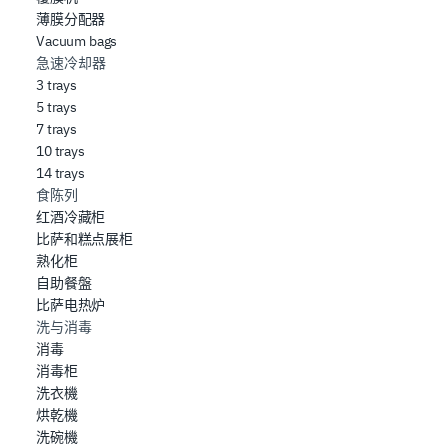
薄膜分配器
Vacuum bags
急速冷却器
3 trays
5 trays
7 trays
10 trays
14 trays
食陈列
红酒冷藏柜
比萨和糕点展柜
熟化柜
自助餐盤
比萨电热炉
洗与消毒
消毒
消毒柜
洗衣機
烘乾機
洗碗機