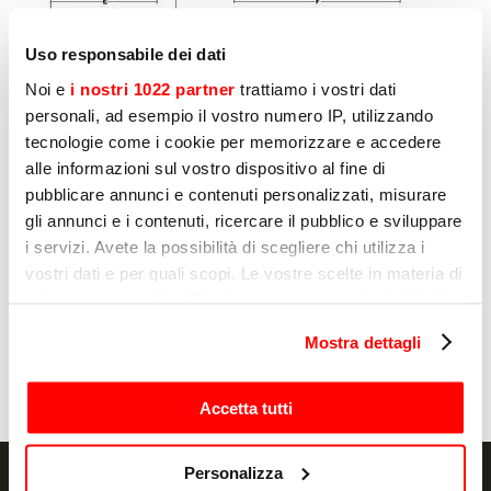
Uso responsabile dei dati
Noi e
i nostri 1022 partner
trattiamo i vostri dati
personali, ad esempio il vostro numero IP, utilizzando
tecnologie come i cookie per memorizzare e accedere
您可能感兴趣的其他产品
alle informazioni sul vostro dispositivo al fine di
pubblicare annunci e contenuti personalizzati, misurare
gli annunci e i contenuti, ricercare il pubblico e sviluppare
页
1
的
8
i servizi. Avete la possibilità di scegliere chi utilizza i
vostri dati e per quali scopi. Le vostre scelte in materia di
privacy sono applicabili solo su questa proprietà digitale
肉類加工
肉
in cui avete effettuato le vostre scelte. È possibile
Mostra dettagli
DRAKE
D
modificare o revocare il proprio consenso in qualsiasi
momento dalla Dichiarazione sui cookie o facendo clic
sull'icona di attivazione della privacy.
Accetta tutti
Con il tuo consenso, vorremmo anche:
Personalizza
raccogliere informazioni sulla tua posizione