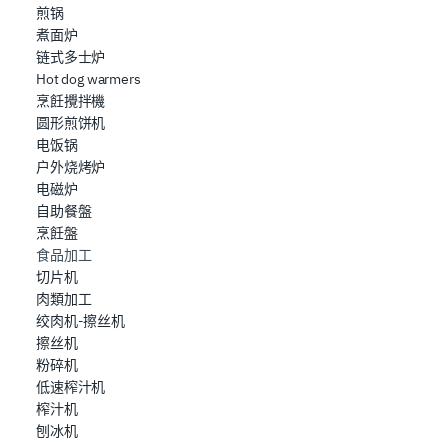
che hanno raccolto dal suo utilizzo dei loro servizi.
煎锅
煮面炉
链式多士炉
Hot dog warmers
烹飪攪拌機
圆形煎饼机
电饭锅
户外烧烤炉
电磁炉
自助餐盤
烹飪盤
食品加工
切片机
肉類加工
绞肉机-擦丝机
擦丝机
粉碎机
低速榨汁机
榨汁机
刨冰机