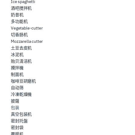
Ice spaghetti
酒吧搅拌机
奶昔机
多功能机
Vegetable-cutter
切香肠机
Mozzarella cutter
土豆去皮机
冰泥机
贻贝清洁机
攪拌機
制面机
咖啡豆研磨机
自动筛
冷凍乾燥機
披薩
包装
真空包装机
密封托盤
密封袋
覆膜机