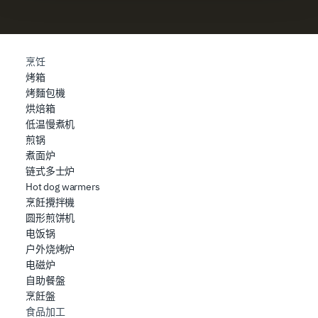
e imposta le tue preferenze nella
sezione dettagli
. Puoi
modificare o ritirare il tuo consenso in qualsiasi momento
dalla Dichiarazione sui cookie.
烹饪
烤箱
Utilizziamo i cookie per garantire che l’utente possa
烤麵包機
usufruire del servizio richiesto, per personalizzare
烘焙箱
contenuti ed annunci, per fornire funzionalità dei social
低温慢煮机
media e per analizzare il nostro traffico. Condividiamo
煎锅
inoltre informazioni sul modo in cui l’utente utilizza il
煮面炉
nostro sito con i nostri partner che si occupano di analisi
链式多士炉
dei dati web, pubblicità e social media, i quali potrebbero
Hot dog warmers
combinarle con altre informazioni che ha fornito loro o
烹飪攪拌機
che hanno raccolto dal suo utilizzo dei loro servizi.
圆形煎饼机
电饭锅
户外烧烤炉
电磁炉
自助餐盤
烹飪盤
食品加工