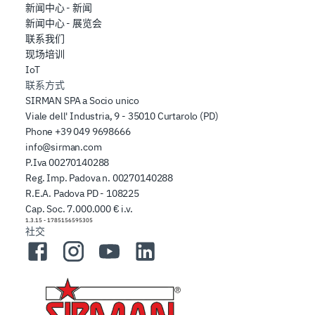
新闻中心 - 新闻
新闻中心 - 展览会
联系我们
现场培训
IoT
联系方式
SIRMAN SPA a Socio unico
Viale dell' Industria, 9 - 35010 Curtarolo (PD)
Phone
+39 049 9698666
info@sirman.com
P.Iva 00270140288
Reg. Imp. Padova n. 00270140288
R.E.A. Padova PD - 108225
Cap. Soc. 7.000.000 € i.v.
1.3.15
-
1785156595305
社交
Facebook
Instagram
YouTube
LinkedIn