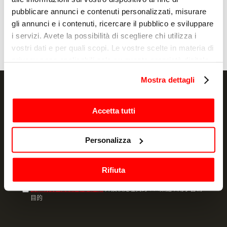
发送
pubblicare annunci e contenuti personalizzati, misurare
gli annunci e i contenuti, ricercare il pubblico e sviluppare
i servizi. Avete la possibilità di scegliere chi utilizza i
vostri dati e per quali scopi. Le vostre scelte in materia di
privacy sono applicabili solo su questa proprietà digitale
in cui avete effettuato le vostre scelte. È possibile
Mostra dettagli
modificare o revocare il proprio consenso in qualsiasi
momento dalla Dichiarazione sui cookie o facendo clic
sull'icona di attivazione della privacy.
Accetta tutti
NEWSLETTER
Con il tuo consenso, vorremmo anche:
Personalizza
Promotions and news, directly in your email
raccogliere informazioni sulla tua posizione
geografica, con un'approssimazione di qualche
订阅
Rifiuta
metro,
Identificare il tuo dispositivo, scansionandolo
我声明我已阅读过信息通知
并授权处理我的个人数据以用于营销
attivamente alla ricerca di caratteristiche specifiche
目的
(impronte digitali).
Approfondisci come vengono elaborati i tuoi dati personali