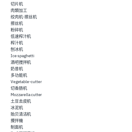
切片机
肉類加工
绞肉机-擦丝机
擦丝机
粉碎机
低速榨汁机
榨汁机
刨冰机
Ice spaghetti
酒吧搅拌机
奶昔机
多功能机
Vegetable-cutter
切香肠机
Mozzarella cutter
土豆去皮机
冰泥机
贻贝清洁机
攪拌機
制面机