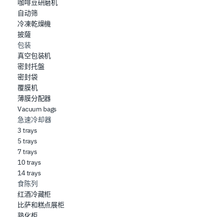
咖啡豆研磨机
自动筛
冷凍乾燥機
披薩
包装
真空包装机
密封托盤
密封袋
覆膜机
薄膜分配器
Vacuum bags
急速冷却器
3 trays
5 trays
7 trays
10 trays
14 trays
食陈列
红酒冷藏柜
比萨和糕点展柜
熟化柜