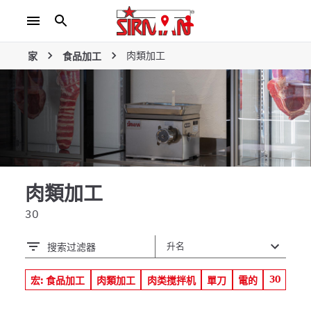
肉類加工
家
食品加工
肉類加工
30
搜索过滤器
30
宏: 食品加工
肉類加工
肉类搅拌机
單刀
電的