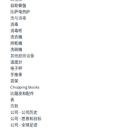
自助餐盤
比萨电热炉
洗与消毒
消毒
消毒柜
洗衣機
烘乾機
洗碗機
其他厨房设备
溫度計
电子秤
手推車
貨架
Chopping blocks
比薩皮和配件
表
页数
公司 - 公司历史
公司 - 愿景和目标
公司 - 全球足迹