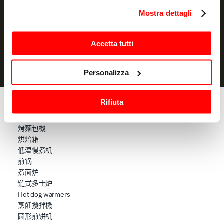
订阅
in cui avete effettuato le vostre scelte. È possibile
Mostra dettagli
modificare o revocare il proprio consenso in qualsiasi
我声明我已阅读过信息通知
并授权处理我的个人数据以用于营销
momento dalla Dichiarazione sui cookie o facendo clic
目的
sull'icona di attivazione della privacy.
Accetta tutti
Con il tuo consenso, vorremmo anche:
Personalizza
raccogliere informazioni sulla tua posizione
geografica, con un'approssimazione di qualche
Rifiuta
metro,
烹饪
Identificare il tuo dispositivo, scansionandolo
烤箱
attivamente alla ricerca di caratteristiche specifiche
烤麵包機
(impronte digitali).
烘焙箱
低温慢煮机
Approfondisci come vengono elaborati i tuoi dati personali
煎锅
e imposta le tue preferenze nella
sezione dettagli
. Puoi
煮面炉
modificare o ritirare il tuo consenso in qualsiasi momento
链式多士炉
dalla Dichiarazione sui cookie.
Hot dog warmers
烹飪攪拌機
Utilizziamo i cookie per garantire che l’utente possa
圆形煎饼机