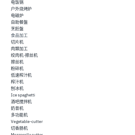
usufruire del servizio richiesto, per personalizzare
电饭锅
contenuti ed annunci, per fornire funzionalità dei social
户外烧烤炉
media e per analizzare il nostro traffico. Condividiamo
电磁炉
自助餐盤
inoltre informazioni sul modo in cui l’utente utilizza il
烹飪盤
nostro sito con i nostri partner che si occupano di analisi
食品加工
dei dati web, pubblicità e social media, i quali potrebbero
切片机
combinarle con altre informazioni che ha fornito loro o
肉類加工
che hanno raccolto dal suo utilizzo dei loro servizi.
绞肉机-擦丝机
擦丝机
粉碎机
低速榨汁机
榨汁机
刨冰机
Ice spaghetti
酒吧搅拌机
奶昔机
多功能机
Vegetable-cutter
切香肠机
Mozzarella cutter