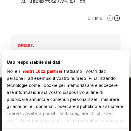
您可能感兴趣的其他产品
页
1
的
5
贻贝清洁机
贻
PP/LCJ 10 2V
L
Uso responsabile dei dati
Noi e
i nostri 1022 partner
trattiamo i vostri dati
personali, ad esempio il vostro numero IP, utilizzando
tecnologie come i cookie per memorizzare e accedere
alle informazioni sul vostro dispositivo al fine di
pubblicare annunci e contenuti personalizzati, misurare
gli annunci e i contenuti, ricercare il pubblico e sviluppare
NEWSLETTER
i servizi. Avete la possibilità di scegliere chi utilizza i
Promotions and news, directly in your email
vostri dati e per quali scopi. Le vostre scelte in materia di
privacy sono applicabili solo su questa proprietà digitale