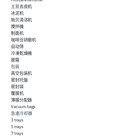
土豆去皮机
冰泥机
贻贝清洁机
攪拌機
制面机
咖啡豆研磨机
自动筛
冷凍乾燥機
披薩
包装
真空包装机
密封托盤
密封袋
覆膜机
薄膜分配器
Vacuum bags
急速冷却器
3 trays
5 trays
7 trays