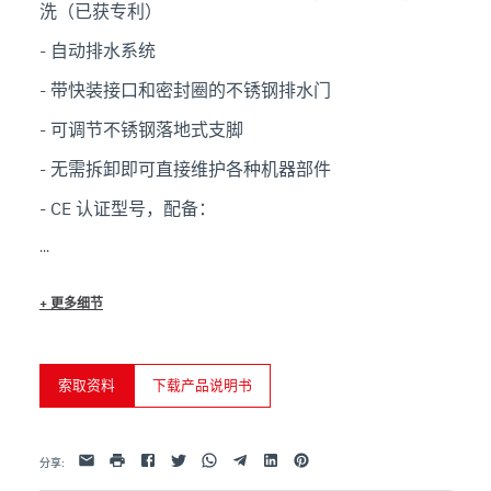
洗（已获专利）

- 自动排水系统

- 带快装接口和密封圈的不锈钢排水门

- 可调节不锈钢落地式支脚

- 无需拆卸即可直接维护各种机器部件

- CE 认证型号，配备：

. 机器盖限位开关

. 排水门限位开关
+
更多细节
索取资料
下载产品说明书
Facebook
Twitter
Whatsapp
Telegram
Linkedin
Pinterest
电子邮件
打印
分享
: