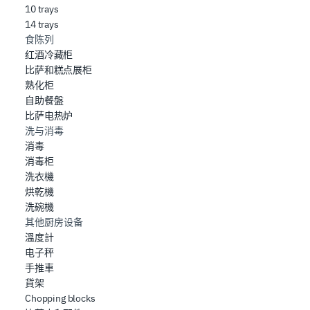
10 trays
14 trays
食陈列
红酒冷藏柜
比萨和糕点展柜
熟化柜
自助餐盤
比萨电热炉
洗与消毒
消毒
消毒柜
洗衣機
烘乾機
洗碗機
其他厨房设备
溫度計
电子秤
手推車
貨架
Chopping blocks