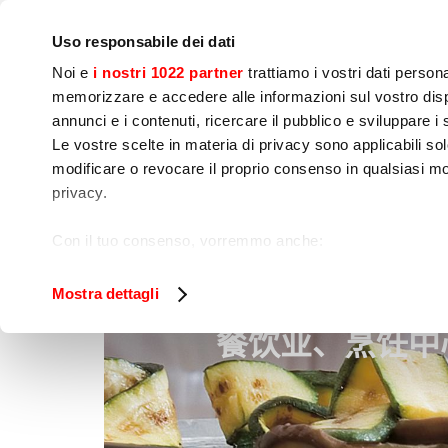
IoT
公司
新闻中心
联系我们
现场培训
Uso responsabile dei dati
Noi e
i nostri 1022 partner
trattiamo i vostri dati person
memorizzare e accedere alle informazioni sul vostro dispo
annunci e i contenuti, ricercare il pubblico e sviluppare i se
Le vostre scelte in materia di privacy sono applicabili sol
modificare o revocare il proprio consenso in qualsiasi mo
烹饪
食品加工
包
privacy.
餐饮业、烹饪中心、食堂
家
Con il tuo consenso, vorremmo anche:
raccogliere informazioni sulla tua posizione geog
Identificare il tuo dispositivo, scansionandolo atti
Mostra dettagli
Approfondisci come vengono elaborati i tuoi dati personal
餐饮业、烹饪中
tuo consenso in qualsiasi momento dalla Dichiarazione s
Utilizziamo i cookie per garantire che l’utente possa usuf
funzionalità dei social media e per analizzare il nostro tra
sito con i nostri partner che si occupano di analisi dei da