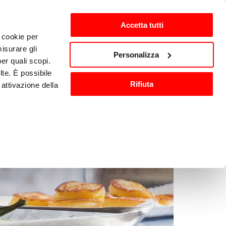
Accetta tutti
i cookie per
isurare gli
zh-CN
Personalizza
per quali scopi.
lte. È possibile
Rifiuta
attivazione della
洗与消毒
其他厨房设备
).
are o ritirare il
ci, per fornire
ilizza il nostro
n altre