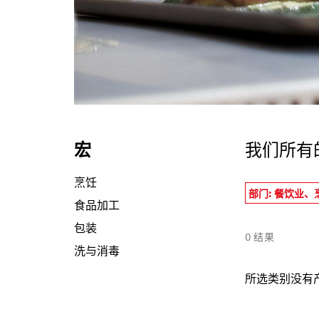
informazioni che ha fornito loro o che hanno raccolto dal s
宏
我们所有
烹饪
部门: 餐饮业
食品加工
包装
0
结果
洗与消毒
所选类别没有