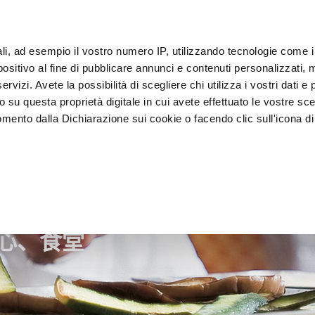
ali, ad esempio il vostro numero IP, utilizzando tecnologie come 
sitivo al fine di pubblicare annunci e contenuti personalizzati, m
客户
rvizi. Avete la possibilità di scegliere chi utilizza i vostri dati e 
o su questa proprietà digitale in cui avete effettuato le vostre sce
mento dalla Dichiarazione sui cookie o facendo clic sull'icona di 
装
急速冷却器
 食陈列
rafica, con un'approssimazione di qualche metro,
vamente alla ricerca di caratteristiche specifiche (impronte digitali
i e imposta le tue preferenze nella
sezione dettagli
. Puoi modific
心、食堂
ui cookie.
ruire del servizio richiesto, per personalizzare contenuti ed annun
ffico. Condividiamo inoltre informazioni sul modo in cui l’utente ut
ti web, pubblicità e social media, i quali potrebbero combinarle co