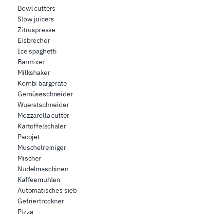
Bowl cutters
Slow juicers
Zitruspresse
Eisbrecher
Ice spaghetti
Barmixer
Milkshaker
Kombi bargeräte
Gemüseschneider
Wuerstschneider
Mozzarella cutter
Kartoffelschäler
Pacojet
Muschelreiniger
Mischer
Nudelmaschinen
Kaffeemuhlen
Automatisches sieb
Gefriertrockner
Pizza