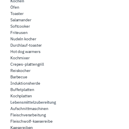
Kochen
Öfen
Toaster
Salamander
Softcooker
Friteusen
Nudeln kocher
Durchlauf-toaster
Hot dog warmers
Kochmixer
Crepes-plattengrill
Reiskocher
Barbecue
Induktionsherde
Buffetplatten
Kochplatten
Lebensmittelzubereitung
Aufschnittmaschinen
Fleischverarbeitung
Fleischwolf-kaesereibe
Kaesereiben