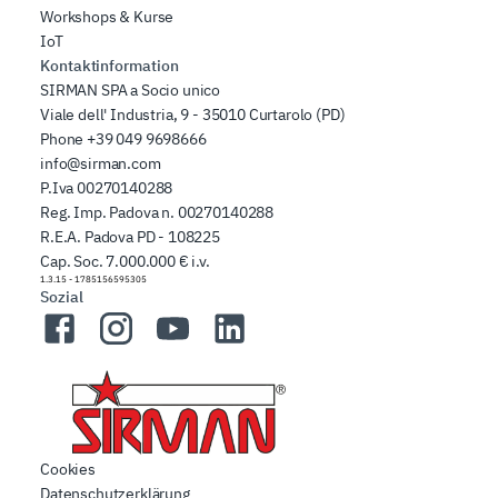
Workshops & Kurse
IoT
Kontaktinformation
SIRMAN SPA a Socio unico
Viale dell' Industria, 9 - 35010 Curtarolo (PD)
Phone
+39 049 9698666
info@sirman.com
P.Iva 00270140288
Reg. Imp. Padova n. 00270140288
R.E.A. Padova PD - 108225
Cap. Soc. 7.000.000 € i.v.
1.3.15
-
1785156595305
Sozial
Facebook
Instagram
YouTube
LinkedIn
Cookies
Datenschutzerklärung