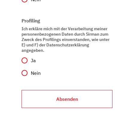
personalisieren, Funktionen für soziale Medien anbieten
zu können und die Zugriffe auf unsere Website zu
analysieren. Außerdem geben wir Informationen zu Ihrer
Profiling
Verwendung unserer Website an unsere Partner für
Ich erkläre mich mit der Verarbeitung meiner
soziale Medien, Werbung und Analysen weiter. Unsere
personenbezogenen Daten durch Sirman zum
Partner führen diese Informationen möglicherweise mit
Zweck des Profilings einverstanden, wie unter
E) und F) der Datenschutzerklärung
weiteren Daten zusammen, die Sie ihnen bereitgestellt
angegeben.
haben oder die sie im Rahmen Ihrer Nutzung der Dienste
gesammelt haben.
Ja
Nein
Absenden