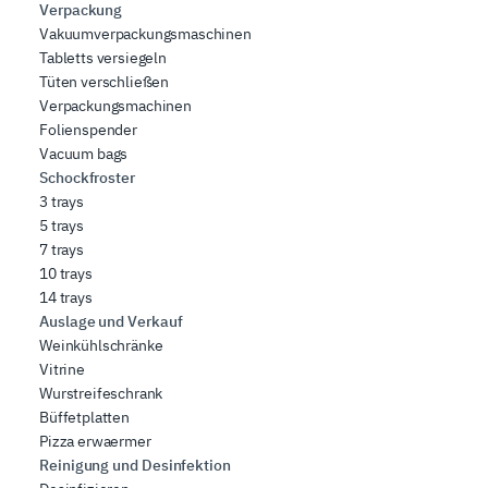
Verpackung
Vakuumverpackungsmaschinen
Tabletts versiegeln
Tüten verschließen
Verpackungsmachinen
Folienspender
Vacuum bags
Schockfroster
3 trays
5 trays
7 trays
10 trays
14 trays
Auslage und Verkauf
Weinkühlschränke
Vitrine
Wurstreifeschrank
Büffetplatten
Pizza erwaermer
Reinigung und Desinfektion