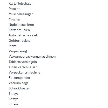
Kartoffelschäler
Pacojet
Muschelreiniger
Mischer
Nudelmaschinen
Kaffeemuhlen
Automatisches sieb
Gefriertrockner
Pizza
Verpackung
Vakuumverpackungsmaschinen
Tabletts versiegeln
Tüten verschließen
Verpackungsmachinen
Folienspender
Vacuum bags
Schockfroster
3 trays
5 trays
7 trays