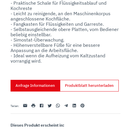
- Praktische Schale für Flüssigkeitsablauf und 
Kochreste

- Leicht zu reinigende, an den Maschinenkorpus 
angeschlossene Kochfläche.

- Fangkasten für Flüssigkeiten und Garreste.

- Selbstausgleichende obere Platten, vom Bediener 
beliebig einstellbar.

- Simostat-Überwachung.

- Höhenverstellbare Füße für eine bessere 
Anpassung an die Arbeitsfläche.

- Ideal wenn die Aufheizung vom Kaltzustand 
vorrangig wird.
Anfrage Informationen
Produktblatt herunterladen
Email
drucken
Facebook
Twitter
Whatsapp
Telegram
Linkedin
Pinterest
Teilen
:
Dieses Produkt erscheint in: