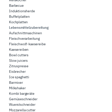
Reiskocher
Partner führen diese Informationen möglicherweise mit
Barbecue
weiteren Daten zusammen, die Sie ihnen bereitgestellt
Induktionsherde
haben oder die sie im Rahmen Ihrer Nutzung der Dienste
Buffetplatten
gesammelt haben.
Kochplatten
Lebensmittelzubereitung
Aufschnittmaschinen
Fleischverarbeitung
Fleischwolf-kaesereibe
Kaesereiben
Bowl cutters
Slow juicers
Zitruspresse
Eisbrecher
Ice spaghetti
Barmixer
Milkshaker
Kombi bargeräte
Gemüseschneider
Wuerstschneider
Mozzarella cutter