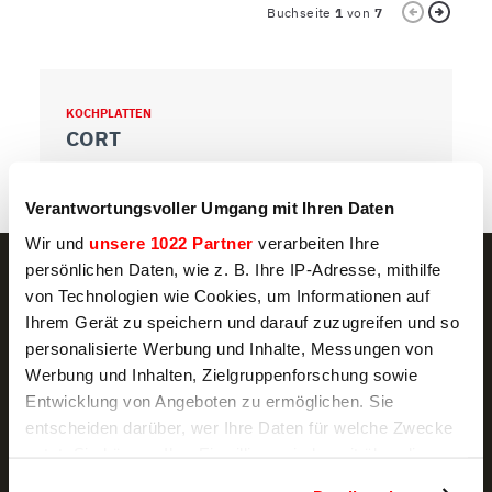
Buchseite
1
von
7
KOCHPLATTEN
K
CORT
C
Verantwortungsvoller Umgang mit Ihren Daten
Wir und
unsere 1022 Partner
verarbeiten Ihre
persönlichen Daten, wie z. B. Ihre IP-Adresse, mithilfe
von Technologien wie Cookies, um Informationen auf
Ihrem Gerät zu speichern und darauf zuzugreifen und so
NEWSLETTER
personalisierte Werbung und Inhalte, Messungen von
Werbung und Inhalten, Zielgruppenforschung sowie
Aktionsangebote und Neuigkeiten, direkt per
Entwicklung von Angeboten zu ermöglichen. Sie
E-Mail
entscheiden darüber, wer Ihre Daten für welche Zwecke
nutzt. Sie können Ihre Einwilligung jederzeit über die
ABONNIEREN
Cookie-Erklärung oder durch Klicken auf das Privacy