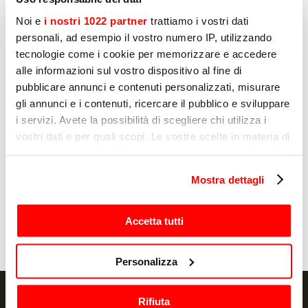
Marketing
Noi e
i nostri 1022 partner
trattiamo i vostri dati
Ik geef hierbij toestemming voor de verwerking
personali, ad esempio il vostro numero IP, utilizzando
van mijn persoonlijke gegevens door Sirman
tecnologie come i cookie per memorizzare e accedere
voor profileringsdoeleinden, zoals aangegeven
alle informazioni sul vostro dispositivo al fine di
onder sub E) en F) van het Privacybeleid.
pubblicare annunci e contenuti personalizzati, misurare
Ja
gli annunci e i contenuti, ricercare il pubblico e sviluppare
i servizi. Avete la possibilità di scegliere chi utilizza i
Nee
vostri dati e per quali scopi. Le vostre scelte in materia di
privacy sono applicabili solo su questa proprietà digitale
in cui avete effettuato le vostre scelte. È possibile
Mostra dettagli
Versturen
modificare o revocare il proprio consenso in qualsiasi
momento dalla Dichiarazione sui cookie o facendo clic
sull'icona di attivazione della privacy.
Accetta tutti
Con il tuo consenso, vorremmo anche:
Personalizza
raccogliere informazioni sulla tua posizione
geografica, con un'approssimazione di qualche
Rifiuta
metro,