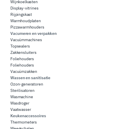
Wijnkoelkasten
Display-vitrines
Rijpingskast
Warmhoudplaten
Pizzawarmhouders
Vacumeren en verpakken
Vacuümmachines
Topsealers
Zakkensluiters
Foliehouders
Foliehouders
Vacuümzakken
Wassen en sanitisatie
Ozon-generatoren
Sterilisatoren
Wasmachine
Wasdroger
Vaatwasser
Keukenaccessoires
Thermometers
Weegschalen