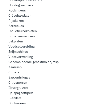
Doorloopbroodroosters
Hot dog warmers
Kookmixers
Crêpebakplaten
Rijstkokers
Barbecues
Inductiekookplaten
Buffetverwarmers
Bakplaten
Voedselbereiding
Snijmachines
Vleesverwerking
Gecombineerde gehaktmolen/rasp
Kaasrasp
Cutters
Sapcentrifuges
Citruspersen
Ijsvergruizers
Ijs-spaghettipers
Blenders
Drinkmixers