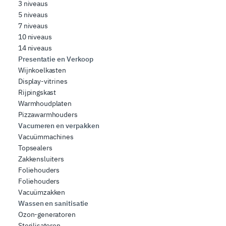
3 niveaus
5 niveaus
7 niveaus
10 niveaus
14 niveaus
Presentatie en Verkoop
Wijnkoelkasten
Display-vitrines
Rijpingskast
Warmhoudplaten
Pizzawarmhouders
Vacumeren en verpakken
Vacuümmachines
Topsealers
Zakkensluiters
Foliehouders
Foliehouders
Vacuümzakken
Wassen en sanitisatie
Ozon-generatoren
Sterilisatoren