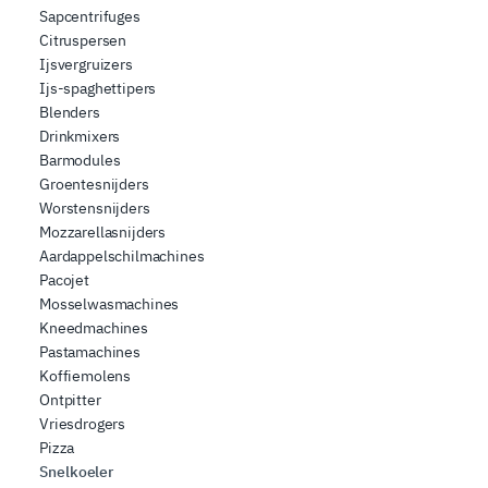
Sapcentrifuges
Citruspersen
Ijsvergruizers
Ijs-spaghettipers
Blenders
Drinkmixers
Barmodules
Groentesnijders
Worstensnijders
Mozzarellasnijders
Aardappelschilmachines
Pacojet
Mosselwasmachines
Kneedmachines
Pastamachines
Koffiemolens
Ontpitter
Vriesdrogers
Pizza
Snelkoeler