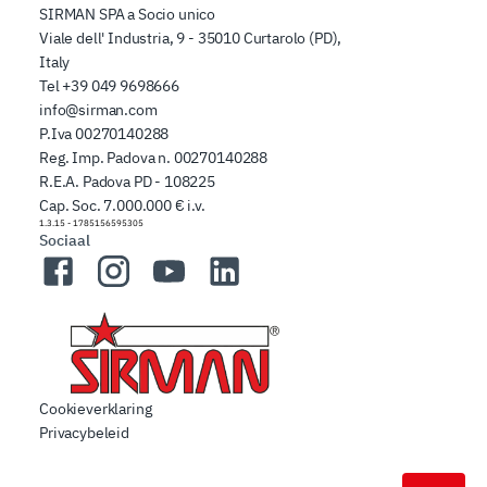
SIRMAN SPA a Socio unico
Viale dell' Industria, 9 - 35010 Curtarolo (PD),
Italy
Tel
+39 049 9698666
info@sirman.com
P.Iva 00270140288
Reg. Imp. Padova n. 00270140288
R.E.A. Padova PD - 108225
Cap. Soc. 7.000.000 € i.v.
1.3.15
-
1785156595305
Sociaal
Facebook
Instagram
YouTube
LinkedIn
Cookieverklaring
Privacybeleid