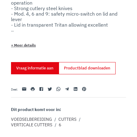
operation

- Strong cutlery steel knives

- Mod. 4, 6 and 9: safety micro-switch on lid and 
lever

- Lid in transparent Tritan allowing excellent 
visibility during processing

- Lid with opening to add ingredients during 
operation

+
Meer details
- Micro encoded on CE versions

Version:
Standard
Vraag informatie aan
Productblad downloaden
- Fixed speed

- IP 67 stainless steel controls

VV:
E-mail
afdrukken
Facebook
Twitter
Whatsapp
Telegram
Linkedin
Pinterest
Deel
:
- Speed control

- IP 67 stainless steel controls

VT:
Dit product komt voor in:
- Variotronic: stabilised speed variator

- IP 67 stainless steel controls

VOEDSELBEREIDING
/
CUTTERS
/
- Internal scraper with spatula ensures the perfect 
VERTICALE CUTTERS
/
6
processing even of volatile products and those that 
tend to stick to the sides of the bowl
