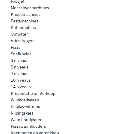
Pacojet
Mosselwasmachines
Kneedmachines
Pastamachines
Koffiemolens
Ontpitter
Vriesdrogers
Pizza
Snelkoeler
3 niveaus
5 niveaus
7 niveaus
10 niveaus
14 niveaus
Presentatie en Verkoop
Wijnkoelkasten
Display-vitrines
Rijpingskast
Warmhoudplaten
Pizzawarmhouders
Vacumeren en verpakken