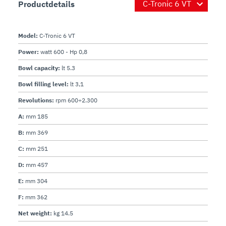
Productdetails
Model:
C-Tronic 6 VT
Power:
watt 600 - Hp 0,8
Bowl capacity:
lt 5.3
Bowl filling level:
lt 3,1
Revolutions:
rpm 600÷2.300
A:
mm 185
B:
mm 369
C:
mm 251
D:
mm 457
E:
mm 304
F:
mm 362
Net weight:
kg 14.5