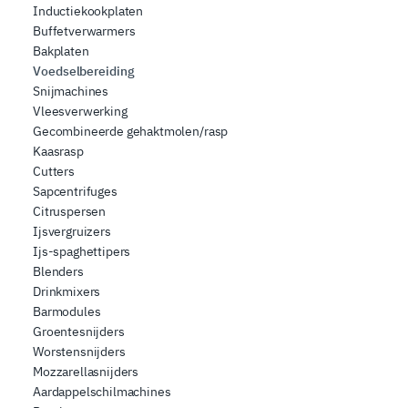
Inductiekookplaten
Buffetverwarmers
Bakplaten
Voedselbereiding
Snijmachines
Vleesverwerking
Gecombineerde gehaktmolen/rasp
Kaasrasp
Cutters
Sapcentrifuges
Citruspersen
Ijsvergruizers
Ijs-spaghettipers
Blenders
Drinkmixers
Barmodules
Groentesnijders
Worstensnijders
Mozzarellasnijders
Aardappelschilmachines