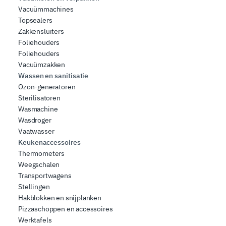
Vacuümmachines
Topsealers
Zakkensluiters
Foliehouders
Foliehouders
Vacuümzakken
Wassen en sanitisatie
Ozon-generatoren
Sterilisatoren
Wasmachine
Wasdroger
Vaatwasser
Keukenaccessoires
Thermometers
Weegschalen
Transportwagens
Stellingen
Hakblokken en snijplanken
Pizzaschoppen en accessoires
Werktafels