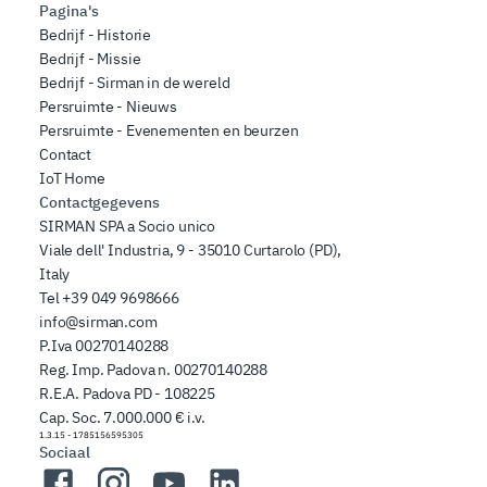
Pagina's
Bedrijf - Historie
Bedrijf - Missie
Bedrijf - Sirman in de wereld
Persruimte - Nieuws
Persruimte - Evenementen en beurzen
Contact
IoT Home
Contactgegevens
SIRMAN SPA a Socio unico
Viale dell' Industria, 9 - 35010 Curtarolo (PD),
Italy
Tel
+39 049 9698666
info@sirman.com
P.Iva 00270140288
Reg. Imp. Padova n. 00270140288
R.E.A. Padova PD - 108225
Cap. Soc. 7.000.000 € i.v.
1.3.15
-
1785156595305
Sociaal
Facebook
Instagram
YouTube
LinkedIn