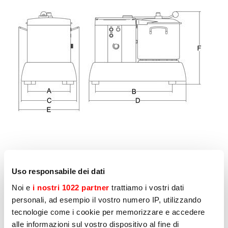
Andere producten die u mogelijk
Uso responsabile dei dati
interesseren
Noi e
i nostri 1022 partner
trattiamo i vostri dati
personali, ad esempio il vostro numero IP, utilizzando
tecnologie come i cookie per memorizzare e accedere
Pagina
1
van
7
alle informazioni sul vostro dispositivo al fine di