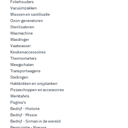
Foliehouders
Vacuümzakken
Wassen en sanitisatie
Ozon-generatoren
Sterilisatoren
Wasmachine
Wasdroger
Vaatwasser
Keukenaccessoires
Thermometers
Weegschalen
Transportwagens
Stellingen
Hakblokken en snijplanken
Pizzaschoppen en accessoires
Werktafels
Pagina's
Bedrijf - Historie
Bedrijf - Missie
Bedrijf - Sirman in de wereld
Persruimte - Nieuws