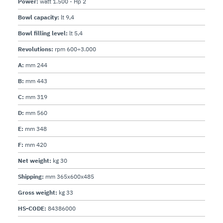
Power:
watt 1.500 - Hp 2
Bowl capacity:
lt 9,4
Bowl filling level:
lt 5,4
Revolutions:
rpm 600÷3.000
A:
mm 244
B:
mm 443
C:
mm 319
D:
mm 560
E:
mm 348
F:
mm 420
Net weight:
kg 30
Shipping:
mm 365x600x485
Gross weight:
kg 33
HS-CODE:
84386000