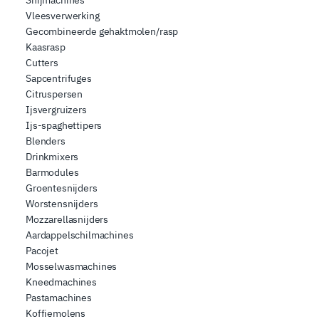
Vleesverwerking
Gecombineerde gehaktmolen/rasp
Kaasrasp
Cutters
Sapcentrifuges
Citruspersen
Ijsvergruizers
Ijs-spaghettipers
Blenders
Drinkmixers
Barmodules
Groentesnijders
Worstensnijders
Mozzarellasnijders
Aardappelschilmachines
Pacojet
Mosselwasmachines
Kneedmachines
Pastamachines
Koffiemolens