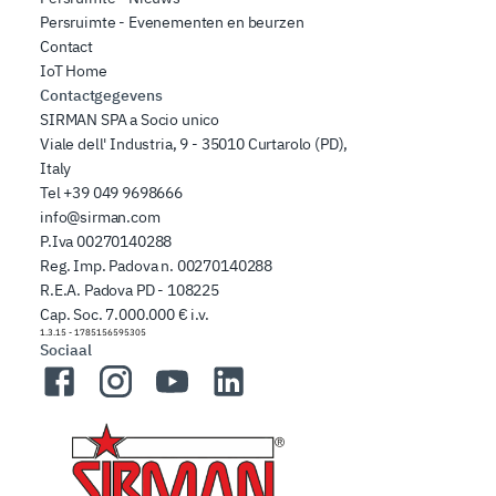
Persruimte - Evenementen en beurzen
Contact
IoT Home
Contactgegevens
SIRMAN SPA a Socio unico
Viale dell' Industria, 9 - 35010 Curtarolo (PD),
Italy
Tel
+39 049 9698666
info@sirman.com
P.Iva 00270140288
Reg. Imp. Padova n. 00270140288
R.E.A. Padova PD - 108225
Cap. Soc. 7.000.000 € i.v.
1.3.15
-
1785156595305
Sociaal
Facebook
Instagram
YouTube
LinkedIn