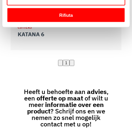
raccogliere informazioni sulla tua posizione
geografica, con un'approssimazione di qualche
Rifiuta
metro,
Identificare il tuo dispositivo, scansionandolo
CUTTERS
attivamente alla ricerca di caratteristiche specifiche
KATANA 6
(impronte digitali).
Approfondisci come vengono elaborati i tuoi dati personali
e imposta le tue preferenze nella
sezione dettagli
. Puoi
modificare o ritirare il tuo consenso in qualsiasi momento
1
dalla Dichiarazione sui cookie.
Utilizziamo i cookie per garantire che l’utente possa
usufruire del servizio richiesto, per personalizzare
Heeft u behoefte aan
advies
,
contenuti ed annunci, per fornire funzionalità dei social
een
offerte op maat
of wilt u
media e per analizzare il nostro traffico. Condividiamo
meer
informatie over een
inoltre informazioni sul modo in cui l’utente utilizza il
product
? Schrijf ons en we
nemen zo snel mogelijk
nostro sito con i nostri partner che si occupano di analisi
contact met u op!
dei dati web, pubblicità e social media, i quali potrebbero
combinarle con altre informazioni che ha fornito loro o