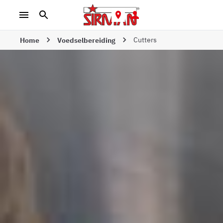
Cutters
Home
Voedselbereiding