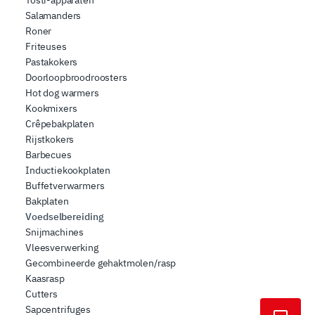
Tosti-apparaten
Salamanders
Roner
Friteuses
Pastakokers
Doorloopbroodroosters
Hot dog warmers
Kookmixers
Crêpebakplaten
Rijstkokers
Barbecues
Inductiekookplaten
Buffetverwarmers
Bakplaten
Voedselbereiding
Snijmachines
Vleesverwerking
Gecombineerde gehaktmolen/rasp
Kaasrasp
Cutters
Sapcentrifuges