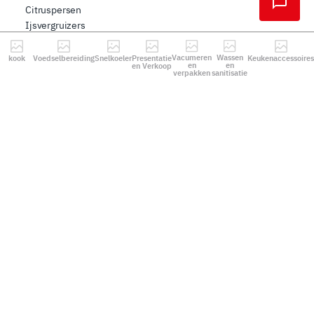
Citruspersen
Ijsvergruizers
Ijs-spaghettipers
Blenders
Vacumeren
Wassen
kook
Voedselbereiding
Snelkoeler
Presentatie
Keukenaccessoires
en
en
en Verkoop
Drinkmixers
verpakken
sanitisatie
Barmodules
Groentesnijders
Worstensnijders
Mozzarellasnijders
Aardappelschilmachines
Pacojet
Mosselwasmachines
Kneedmachines
Pastamachines
Koffiemolens
Ontpitter
Vriesdrogers
Pizza
Snelkoeler
3 niveaus