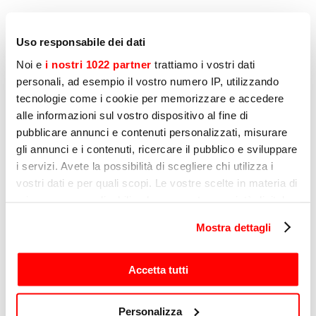
Uso responsabile dei dati
CUTTERS
C-TRONIC 9
Noi e
i nostri 1022 partner
trattiamo i vostri dati
personali, ad esempio il vostro numero IP, utilizzando
tecnologie come i cookie per memorizzare e accedere
alle informazioni sul vostro dispositivo al fine di
pubblicare annunci e contenuti personalizzati, misurare
gli annunci e i contenuti, ricercare il pubblico e sviluppare
CUTTERS
i servizi. Avete la possibilità di scegliere chi utilizza i
KATANA 12
vostri dati e per quali scopi. Le vostre scelte in materia di
privacy sono applicabili solo su questa proprietà digitale
in cui avete effettuato le vostre scelte. È possibile
Mostra dettagli
modificare o revocare il proprio consenso in qualsiasi
momento dalla Dichiarazione sui cookie o facendo clic
sull'icona di attivazione della privacy.
Accetta tutti
CUTTERS
KATANA 20
Con il tuo consenso, vorremmo anche:
Personalizza