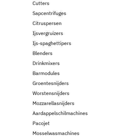
Cutters
Sapcentrifuges
Citruspersen
Ijsvergruizers
Ijs-spaghettipers
Blenders
Drinkmixers
Barmodules
Groentesnijders
Worstensnijders
Mozzarellasnijders
Aardappelschilmachines
Pacojet
Mosselwasmachines