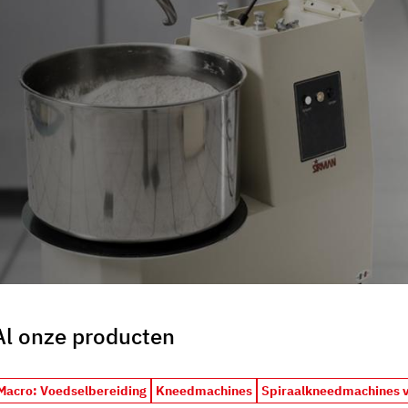
uo utilizzo dei loro servizi.
Al onze producten
Macro: Voedselbereiding
Kneedmachines
Spiraalkneedmachines v