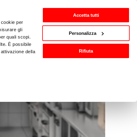
Accetta tutti
i cookie per
ten
nl-NL
isurare gli
Personalizza
per quali scopi.
lte. È possibile
Wassen en 
Keukenaccessoires
Rifiuta
attivazione della
sanitisatie
).
are o ritirare il
ci, per fornire
ilizza il nostro
n altre