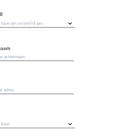
it
naam