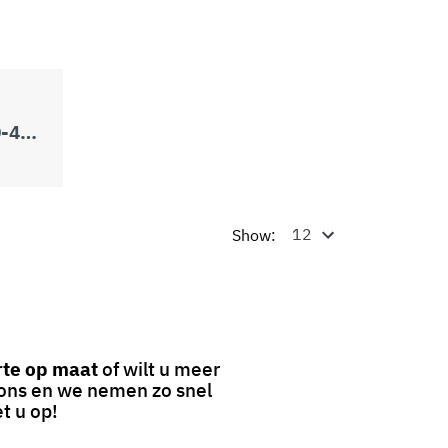
HERCULES 20-30-40-50 2V
Show:
rte op maat
of wilt u meer
f ons en we nemen zo snel
t u op!