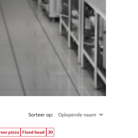
Sorteer op
:
oor pizza
Fixed head
30