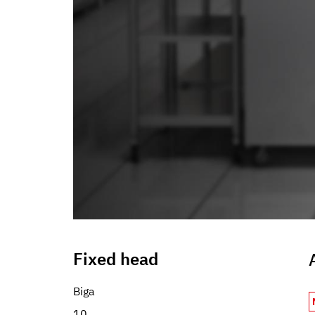
informazioni che ha fornito loro o che hanno raccolto dal s
Fixed head
Biga
10