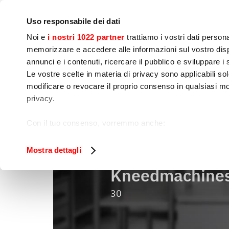
Bedrijf
Persruimte
Contact
IoT Home
Uso responsabile dei dati
Noi e
i nostri 1022 partner
trattiamo i vostri dati person
memorizzare e accedere alle informazioni sul vostro dispo
annunci e i contenuti, ricercare il pubblico e sviluppare i se
Le vostre scelte in materia di privacy sono applicabili sol
Kook 
Voedselbereiding
Sne
modificare o revocare il proprio consenso in qualsiasi mo
apparatuur
privacy.
Kneedmachines
Home
Voedselbereiding
Con il tuo consenso, vorremmo anche:
raccogliere informazioni sulla tua posizione geog
Identificare il tuo dispositivo, scansionandolo atti
Mostra dettagli
Approfondisci come vengono elaborati i tuoi dati personal
Kneedmachine
tuo consenso in qualsiasi momento dalla Dichiarazione s
30
Utilizziamo i cookie per garantire che l’utente possa usuf
funzionalità dei social media e per analizzare il nostro tra
sito con i nostri partner che si occupano di analisi dei da