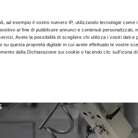
ali, ad esempio il vostro numero IP, utilizzando tecnologie come 
Klan
sitivo al fine di pubblicare annunci e contenuti personalizzati, m
rvizi. Avete la possibilità di scegliere chi utilizza i vostri dati e 
o su questa proprietà digitale in cui avete effettuato le vostre sce
Presentatie en 
Vacumeren en 
lkoeler
mento dalla Dichiarazione sui cookie o facendo clic sull'icona di 
Verkoop
verpakken
rafica, con un'approssimazione di qualche metro,
vamente alla ricerca di caratteristiche specifiche (impronte digitali
i e imposta le tue preferenze nella
sezione dettagli
. Puoi modific
s
ui cookie.
ruire del servizio richiesto, per personalizzare contenuti ed annun
ffico. Condividiamo inoltre informazioni sul modo in cui l’utente ut
ti web, pubblicità e social media, i quali potrebbero combinarle co