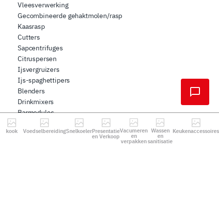
Vleesverwerking
Gecombineerde gehaktmolen/rasp
Kaasrasp
Cutters
Sapcentrifuges
Citruspersen
Ijsvergruizers
Ijs-spaghettipers
Blenders
Drinkmixers
Barmodules
Groentesnijders
Vacumeren
Wassen
kook
Voedselbereiding
Snelkoeler
Presentatie
Keukenaccessoires
Worstensnijders
en
en
en Verkoop
verpakken
sanitisatie
Mozzarellasnijders
Aardappelschilmachines
Pacojet
Mosselwasmachines
Kneedmachines
Pastamachines
Koffiemolens