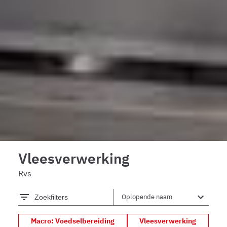
Vleesverwerking
Rvs
Zoekfilters
Macro: Voedselbereiding
Vleesverwerking