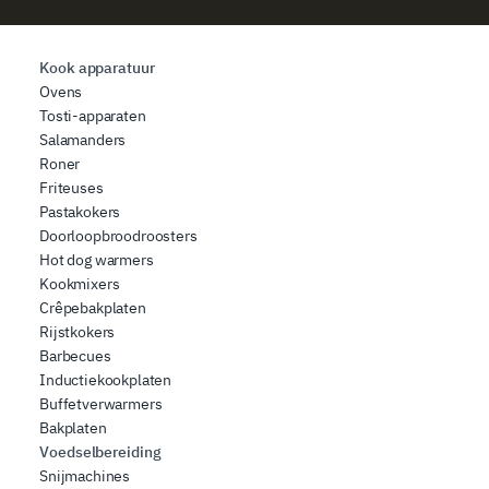
Kook apparatuur
Ovens
Tosti-apparaten
Salamanders
Roner
Friteuses
Pastakokers
Doorloopbroodroosters
Hot dog warmers
Kookmixers
Crêpebakplaten
Rijstkokers
Barbecues
Inductiekookplaten
Buffetverwarmers
Bakplaten
Voedselbereiding
Snijmachines