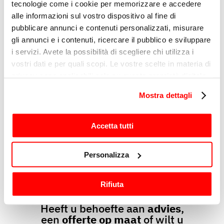
tecnologie come i cookie per memorizzare e accedere
alle informazioni sul vostro dispositivo al fine di
VLEESVERWERKING
pubblicare annunci e contenuti personalizzati, misurare
SO 2400 INOX
gli annunci e i contenuti, ricercare il pubblico e sviluppare
i servizi. Avete la possibilità di scegliere chi utilizza i
vostri dati e per quali scopi. Le vostre scelte in materia di
privacy sono applicabili solo su questa proprietà digitale
in cui avete effettuato le vostre scelte. È possibile
Mostra dettagli
modificare o revocare il proprio consenso in qualsiasi
VLEESVERWERKING
SO 3100 INOX
momento dalla Dichiarazione sui cookie o facendo clic
sull'icona di attivazione della privacy.
Accetta tutti
Con il tuo consenso, vorremmo anche:
Personalizza
1
raccogliere informazioni sulla tua posizione
geografica, con un'approssimazione di qualche
Rifiuta
metro,
Identificare il tuo dispositivo, scansionandolo
Heeft u behoefte aan
advies
,
attivamente alla ricerca di caratteristiche specifiche
een
offerte op maat
of wilt u
(impronte digitali).