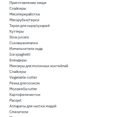
Приготовление пищи
Слайсеры
Мясопереработка
Мясорубки/терки
Терки для сыра/сухарей
Куттеры
Slow juicers
Соковыжималки
Измельчители льда
Ice spaghetti
Блендеры
Миксеры для молочных коктейлей
Слайсеры
Vegetable-cutter
Резка для сосисок
Mozzarella cutter
Картофелечистки
Pacojet
Аппараты для чистки мидий
Смесители