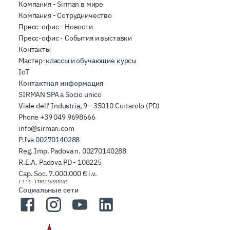
Компания - Sirman в мире
Компания - Сотрудничество
Пресс-офис - Новости
Пресс-офис - События и выставки
Контакты
Мастер-классы и обучающие курсы
IoT
Контактная информация
SIRMAN SPA a Socio unico
Viale dell' Industria, 9 - 35010 Curtarolo (PD)
Phone
+39 049 9698666
info@sirman.com
P.Iva 00270140288
Reg. Imp. Padova n. 00270140288
R.E.A. Padova PD - 108225
Cap. Soc. 7.000.000 € i.v.
1.3.15
-
1785156595305
Социальные сети
Facebook
Instagram
YouTube
LinkedIn