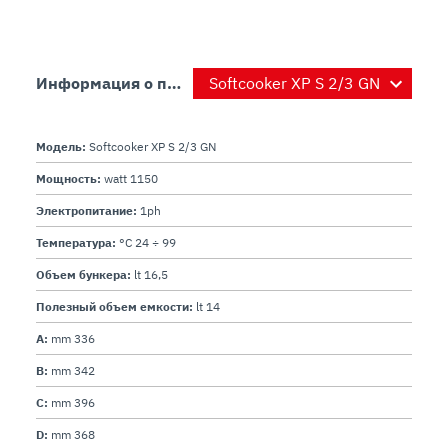
Информация о продукте
Модель:
Softcooker XP S 2/3 GN
Мощность:
watt 1150
Электропитание:
1ph
Температура:
°C 24 ÷ 99
Объем бункера:
lt 16,5
Полезный объем емкости:
lt 14
A:
mm 336
B:
mm 342
C:
mm 396
D:
mm 368