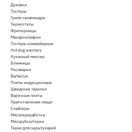
Духовки
combinarle con altre informazioni che ha fornito loro o
Тостеры
che hanno raccolto dal suo utilizzo dei loro servizi.
Грили саламандра
Термостаты
Фритюрницы
Макароноварки
Тостеры конвейерные
Hot dog warmers
Кухонный миксер
Блинницы
Рисоварки
Barbecue
Плиты индукционные
Шведские тарелки
Варочные плиты
Приготовление пищи
Слайсеры
Мясопереработка
Мясорубки/терки
Терки для сыра/сухарей