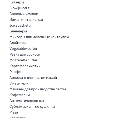
Куттеры
Slow juicers
Соковыжималки
Измельчители льда
Ice spaghetti
Блендеры
Миксеры для молочных коктейлей
Слайсеры
Vegetable-cutter
Резка для сосисок
Mozzarella cutter
Картофелечистки
Pacojet
Аппараты для чистки мидий
Смесители
Машины для производства пасты
Кофемолки
Автоматическое сито
Сублимационные сушилки
Pizza