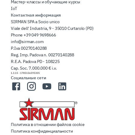
Мастер-классы и обучающие курсы
IoT
Контактная информация
SIRMAN SPA a Socio unico
Viale dell' Industria, 9 - 35010 Curtarolo (PD)
Phone
+39 049 9698666
info@sirman.com
P.Iva 00270140288
Reg. Imp. Padova n. 00270140288
R.E.A. Padova PD - 108225
Cap. Soc. 7.000.000 € i.v.
1.3.15
-
1785156595305
Социальные сети
Facebook
Instagram
YouTube
LinkedIn
Политика в отношении файлов cookie
Политика конфиденциальности