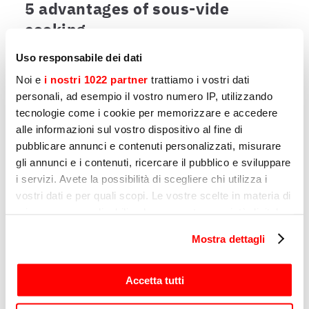
5 advantages of sous-vide
cooking
From saving to enhancing aromas
Uso responsabile dei dati
Noi e
i nostri 1022 partner
trattiamo i vostri dati
personali, ad esempio il vostro numero IP, utilizzando
tecnologie come i cookie per memorizzare e accedere
Другие товары, которые могут
alle informazioni sul vostro dispositivo al fine di
вас заинтересовать
pubblicare annunci e contenuti personalizzati, misurare
gli annunci e i contenuti, ricercare il pubblico e sviluppare
i servizi. Avete la possibilità di scegliere chi utilizza i
Страница
1
из
7
vostri dati e per quali scopi. Le vostre scelte in materia di
privacy sono applicabili solo su questa proprietà digitale
in cui avete effettuato le vostre scelte. È possibile
Mostra dettagli
modificare o revocare il proprio consenso in qualsiasi
ТЕРМОСТАТЫ
Т
momento dalla Dichiarazione sui cookie o facendo clic
SOFTCOOKER XP SR
S
sull'icona di attivazione della privacy.
Accetta tutti