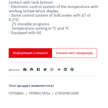
contact with tank bottom

- Electronic control system of the temperature with 
working temperature display

- Same control system of Softcooker with ΔT of 
0,2°C:

 . 25 storable programs

 . Temperature setting in °C and °F.

- Equipped with lid.
Информация о запросе
Скачать лист продукции
Эл. адрес
Распечатать
Facebook
Twitter
Whatsapp
Telegram
Linkedin
Pinterest
Делиться
:
Этот продукт появляется в:
ГОТОВКА
/
ТЕРМОСТАТЫ
/
СТАТИЧЕСКИЙ