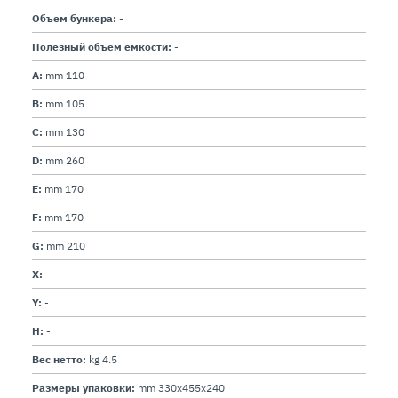
Объем бункера:
-
Полезный объем емкости:
-
A:
mm 110
B:
mm 105
C:
mm 130
D:
mm 260
E:
mm 170
F:
mm 170
G:
mm 210
X:
-
Y:
-
H:
-
Вес нетто:
kg 4.5
Размеры упаковки:
mm 330x455x240