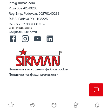
info@sirman.com
P.Iva 00270140288
Reg. Imp. Padova n. 00270140288
R.E.A. Padova PD - 108225
Cap. Soc. 7.000.000 € i.v.
1.3.15
-
1785156595305
Социальные сети
Facebook
Instagram
YouTube
LinkedIn
Политика в отношении файлов cookie
Политика конфиденциальности