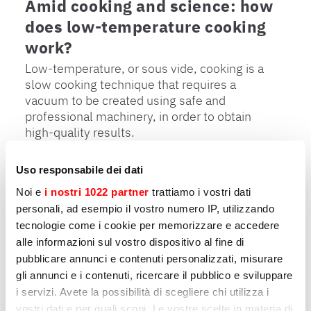
Amid cooking and science: how
does low-temperature cooking
work?
Low-temperature, or sous vide, cooking is a
slow cooking technique that requires a
vacuum to be created using safe and
professional machinery, in order to obtain
high-quality results.
Uso responsabile dei dati
Noi e
i nostri 1022 partner
trattiamo i vostri dati
31-Е МАРТА 2023
personali, ad esempio il vostro numero IP, utilizzando
tecnologie come i cookie per memorizzare e accedere
5 advantages of sous-vide
alle informazioni sul vostro dispositivo al fine di
cooking
pubblicare annunci e contenuti personalizzati, misurare
From saving to enhancing aromas
gli annunci e i contenuti, ricercare il pubblico e sviluppare
i servizi. Avete la possibilità di scegliere chi utilizza i
vostri dati e per quali scopi. Le vostre scelte in materia di