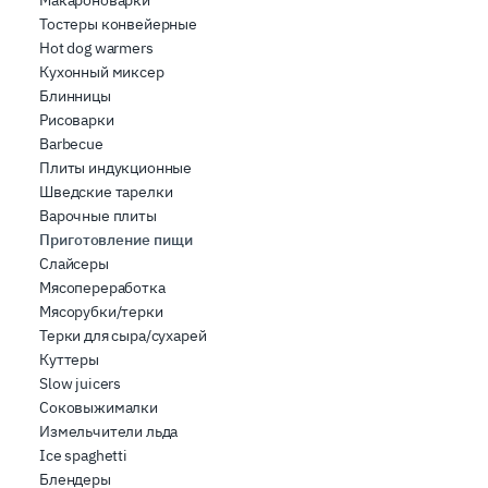
Макароноварки
Тостеры конвейерные
Hot dog warmers
Кухонный миксер
Блинницы
Рисоварки
Barbecue
Плиты индукционные
Шведские тарелки
Варочные плиты
Приготовление пищи
Слайсеры
Мясопереработка
Мясорубки/терки
Терки для сыра/сухарей
Куттеры
Slow juicers
Соковыжималки
Измельчители льда
Ice spaghetti
Блендеры