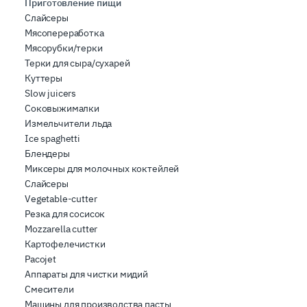
Приготовление пищи
inoltre informazioni sul modo in cui l’utente utilizza il
Слайсеры
nostro sito con i nostri partner che si occupano di analisi
Мясопереработка
dei dati web, pubblicità e social media, i quali potrebbero
Мясорубки/терки
combinarle con altre informazioni che ha fornito loro o
Терки для сыра/сухарей
che hanno raccolto dal suo utilizzo dei loro servizi.
Куттеры
Slow juicers
Соковыжималки
Измельчители льда
Ice spaghetti
Блендеры
Миксеры для молочных коктейлей
Слайсеры
Vegetable-cutter
Резка для сосисок
Mozzarella cutter
Картофелечистки
Pacojet
Аппараты для чистки мидий
Смесители
Машины для производства пасты