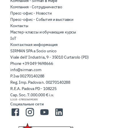
Компания - Sirman в мире
Компания - Сотрудничество
Пресс-офис - Новости
Пресс-офис - События и выставки
Контакты
Мастер-классы и обучающие курсы
IoT
Контактная информация
SIRMAN SPA a Socio unico
Viale dell' Industria, 9 - 35010 Curtarolo (PD)
Phone
+39 049 9698666
info@sirman.com
P.Iva 00270140288
Reg. Imp. Padova n. 00270140288
R.E.A. Padova PD - 108225
Cap. Soc. 7.000.000 € i.v.
1.3.15
-
1785156595305
Социальные сети
Facebook
Instagram
YouTube
LinkedIn