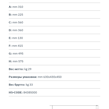
A:
mm 310
B:
mm 225
C:
mm 560
D:
mm 360
E:
mm 130
F:
mm 415
G:
mm 495
H:
mm 575
Вес нетто:
kg 29
Размеры упаковки:
mm 630x430x450
Вес брутто:
kg 33
HS-CODE:
84385000