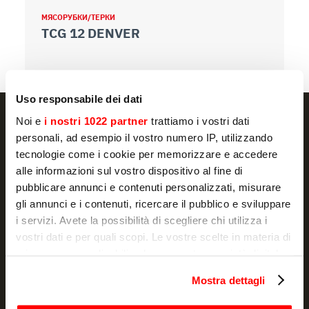
МЯСОРУБКИ/ТЕРКИ
М
TCG 12 DENVER
T
Uso responsabile dei dati
Noi e
i nostri 1022 partner
trattiamo i vostri dati
personali, ad esempio il vostro numero IP, utilizzando
tecnologie come i cookie per memorizzare e accedere
NEWSLETTER
alle informazioni sul vostro dispositivo al fine di
pubblicare annunci e contenuti personalizzati, misurare
Акции и новости, прямо в вашей почте
gli annunci e i contenuti, ricercare il pubblico e sviluppare
i servizi. Avete la possibilità di scegliere chi utilizza i
ПОДПИСАТЬСЯ
vostri dati e per quali scopi. Le vostre scelte in materia di
privacy sono applicabili solo su questa proprietà digitale
Я заявляю, что ознакомился с
уведомлением
и разрешаю
обработку моих персональных данных в маркетинговых
in cui avete effettuato le vostre scelte. È possibile
целях
Mostra dettagli
modificare o revocare il proprio consenso in qualsiasi
momento dalla Dichiarazione sui cookie o facendo clic