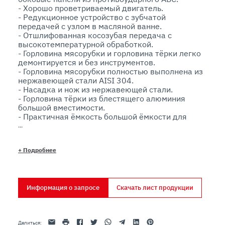
- Хорошо проветриваемый двигатель. 

- Редукционное устройство с зубчатой 
передачей с узлом в масляной ванне. 

- Отшлифованная косозубая передача с 
высокотемпературной обработкой.

- Горловина мясорубки и горловина тёрки легко 
демонтируется и без инструментов. 

- Горловина мясорубки полностью выполнена из 
нержавеющей стали AISI 304. 

- Насадка и нож из нержавеющей стали. 

- Горловина тёрки из блестящего алюминия 
большой вместимости. 

- Практичная ёмкость большой ёмкости для 
сбора продукта из прозрачного плексигласа. 

- Съемный терочный валик  из нержавеющей 
стали. 

+
Подробнее
- Реверсная кнопка для изменения направления 
вращения винта на всей серии. 

- Модели, соответствующие нормам ЕС: 

  .Управление 24 вольт с устройством NVR. 

Информация о запросе
Скачать лист продукции
  .Защитное устройство на чаше для сыра. 

Эл. адрес
Распечатать
Facebook
Twitter
Whatsapp
Telegram
Linkedin
Pinterest
Делиться
: