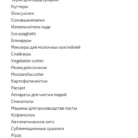
Куттеры
Slow juicers
Соковыжималки
Измельчители льда
Ice spaghetti
Блендеры
Миксеры для молочных коктейлей
Слайсеры
Vegetable-cutter
Резка для сосисок
Mozzarella cutter
Картофелечистки
Pacojet
Аппараты для чистки мидий
Смесители
Машины для производства пасты
Кофемолки
Автоматическое сито
Сублимационные сушилки
Pizza