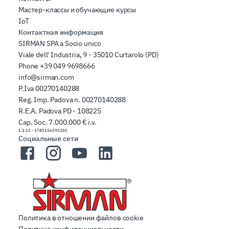
Мастер-классы и обучающие курсы
IoT
Контактная информация
SIRMAN SPA a Socio unico
Viale dell' Industria, 9 - 35010 Curtarolo (PD)
Phone
+39 049 9698666
info@sirman.com
P.Iva 00270140288
Reg. Imp. Padova n. 00270140288
R.E.A. Padova PD - 108225
Cap. Soc. 7.000.000 € i.v.
1.3.15
-
1785156595305
Социальные сети
Facebook
Instagram
YouTube
LinkedIn
Политика в отношении файлов cookie