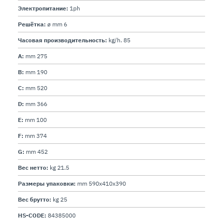
Электропитание:
1ph
Решётка:
ø mm 6
Часовая производительность:
kg/h. 85
A:
mm 275
B:
mm 190
C:
mm 520
D:
mm 366
E:
mm 100
F:
mm 374
G:
mm 452
Вес нетто:
kg 21.5
Размеры упаковки:
mm 590x410x390
Вес брутто:
kg 25
HS-CODE:
84385000