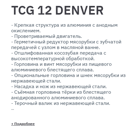
TCG 12 DENVER
- Крепкая структура из алюминия с анодным 
окислением. 

- Проветриваемый двигатель. 

- Герметичный редуктор мясорубки с зубчатой 
передачей с узлом в масляной ванне. 

- Отшлифованная косозубая передача с 
высокотемпературной обработкой.

- Горловина и винт мясорубки из пищевого 
алюминиевого блестящего сплава. 

- Oпциональные горловина и шнек мясорубки из 
нержавеющей стали.

- Насадка и нож из нержавеющей стали. 

- Съёмная горловина тёрки из блестящего 
анодированного алюминиевого сплава. 

- Терочный валик из нержавеющей стали.

- Практичная коробка для насадки и ножа. 

- Опциональная смена скорости. 

- Модели, соответствующие нормам ЕС:

+
Подробнее
  .предохранительные микровыключатели на 
чаше для сыра и рычаге. 

  .Управление IP54 с устройством.
