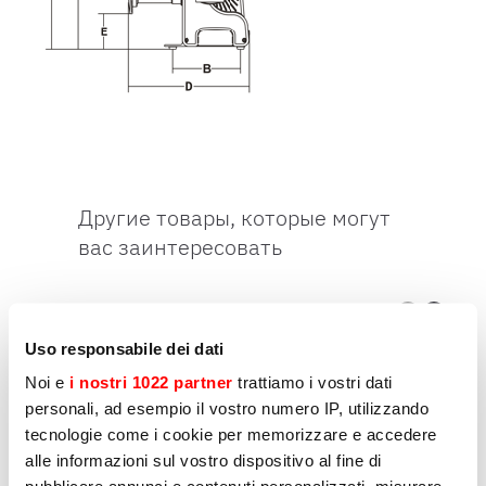
Другие товары, которые могут
вас заинтересовать
Страница
1
из
5
Uso responsabile dei dati
Noi e
i nostri 1022 partner
trattiamo i vostri dati
personali, ad esempio il vostro numero IP, utilizzando
МЯСОРУБКИ/ТЕРКИ
М
TCG 12 DAKOTA
T
tecnologie come i cookie per memorizzare e accedere
alle informazioni sul vostro dispositivo al fine di