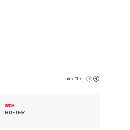
页
1
的
3
溫度計
溫度計
HU-TER
PRO-TE