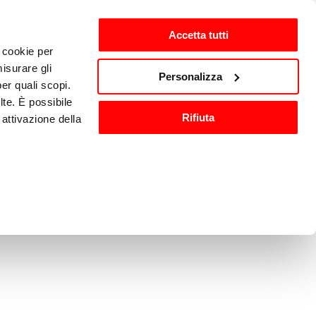
Accetta tutti
i cookie per
isurare gli
zh-CN
Personalizza
per quali scopi.
lte. È possibile
Rifiuta
attivazione della
洗与消毒
其他厨房设备
).
are o ritirare il
ci, per fornire
ilizza il nostro
n altre