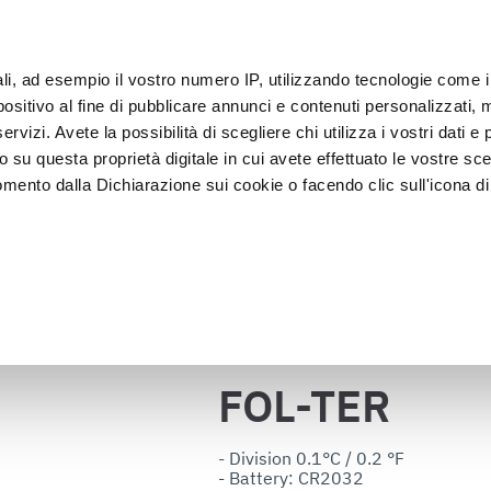
ali, ad esempio il vostro numero IP, utilizzando tecnologie come 
sitivo al fine di pubblicare annunci e contenuti personalizzati, m
客户
rvizi. Avete la possibilità di scegliere chi utilizza i vostri dati e 
o su questa proprietà digitale in cui avete effettuato le vostre sce
mento dalla Dichiarazione sui cookie o facendo clic sull'icona di 
装
急速冷却器
 食陈列
rafica, con un'approssimazione di qualche metro,
vamente alla ricerca di caratteristiche specifiche (impronte digitali
返回目录
i e imposta le tue preferenze nella
sezione dettagli
. Puoi modific
ui cookie.
FOL-TER
ruire del servizio richiesto, per personalizzare contenuti ed annun
ffico. Condividiamo inoltre informazioni sul modo in cui l’utente ut
- Division 0.1°C / 0.2 °F

- Battery: CR2032

ti web, pubblicità e social media, i quali potrebbero combinarle co