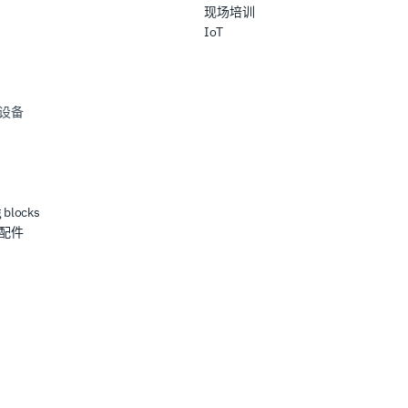
现场培训
IoT
设备
 blocks
配件