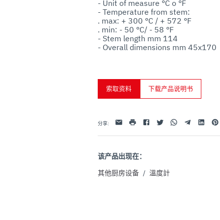
- Unit of measure °C o °F

uo utilizzo dei loro servizi.
- Temperature from stem:

. max: + 300 °C / + 572 °F

. min: - 50 °C/ - 58 °F

- Stem length mm 114

- Overall dimensions mm 45x170
索取资料
下载产品说明书
Facebook
Twitter
Whatsapp
Telegram
Linkedin
Pint
电子邮件
打印
分享
:
该产品出现在：
其他厨房设备
/
溫度計