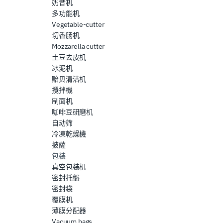
奶昔机
多功能机
Vegetable-cutter
切香肠机
Mozzarella cutter
土豆去皮机
冰泥机
贻贝清洁机
攪拌機
制面机
咖啡豆研磨机
自动筛
冷凍乾燥機
披薩
包装
真空包装机
密封托盤
密封袋
覆膜机
薄膜分配器
Vacuum bags