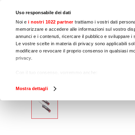
IoT
公司
新闻中心
联系我们
现场培训
Uso responsabile dei dati
Noi e
i nostri 1022 partner
trattiamo i vostri dati person
memorizzare e accedere alle informazioni sul vostro dispo
annunci e i contenuti, ricercare il pubblico e sviluppare i se
Le vostre scelte in materia di privacy sono applicabili sol
modificare o revocare il proprio consenso in qualsiasi mo
烹饪
食品加工
包
privacy.
FOL TER
家
其他厨房设备
溫度計
Con il tuo consenso, vorremmo anche:
raccogliere informazioni sulla tua posizione geog
Identificare il tuo dispositivo, scansionandolo atti
Mostra dettagli
Approfondisci come vengono elaborati i tuoi dati personal
tuo consenso in qualsiasi momento dalla Dichiarazione s
Utilizziamo i cookie per garantire che l’utente possa usuf
funzionalità dei social media e per analizzare il nostro tra
sito con i nostri partner che si occupano di analisi dei da