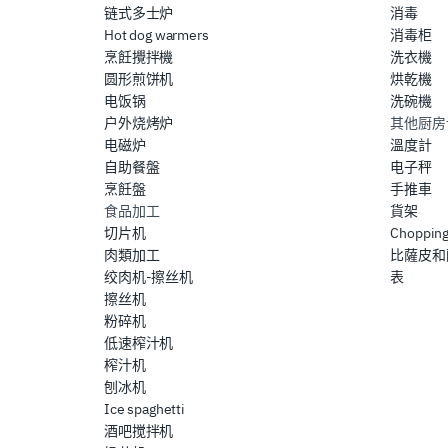
链式多士炉
消毒
Hot dog warmers
消毒柜
烹飪攪拌機
洗衣機
圆形煎饼机
烘乾機
电饭锅
洗碗機
户外烧烤炉
其他厨房
电磁炉
溫度計
自助餐盤
电子秤
烹飪盤
手推車
食品加工
貨架
切片机
Chopping
肉類加工
比薩皮和
绞肉机-擦丝机
表
擦丝机
粉碎机
低速榨汁机
榨汁机
刨冰机
Ice spaghetti
酒吧搅拌机