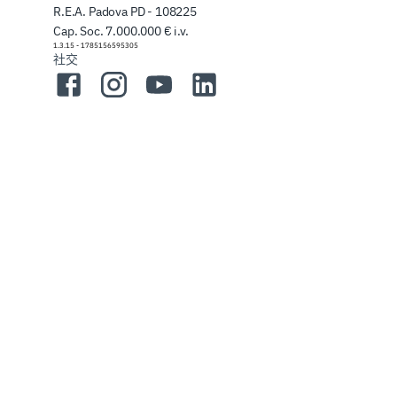
R.E.A. Padova PD - 108225
Cap. Soc. 7.000.000 € i.v.
1.3.15
-
1785156595305
社交
Facebook
Instagram
YouTube
LinkedIn