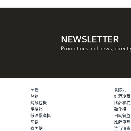
NEWSLETTER
Promotions and news, directly
烹饪
食陈列
烤箱
红酒冷藏
烤麵包機
比萨和糕
烘焙箱
熟化柜
低温慢煮机
自助餐盤
煎锅
比萨电热
煮面炉
洗与消毒