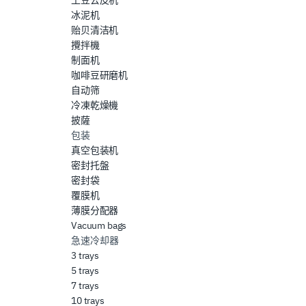
冰泥机
贻贝清洁机
攪拌機
制面机
咖啡豆研磨机
自动筛
冷凍乾燥機
披薩
包装
真空包装机
密封托盤
密封袋
覆膜机
薄膜分配器
Vacuum bags
急速冷却器
3 trays
5 trays
7 trays
10 trays