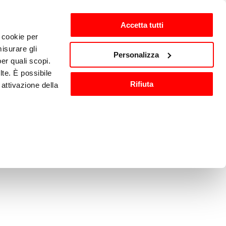
Accetta tutti
i cookie per
isurare gli
zh-CN
Personalizza
per quali scopi.
lte. È possibile
Rifiuta
attivazione della
洗与消毒
其他厨房设备
).
are o ritirare il
ci, per fornire
ilizza il nostro
n altre