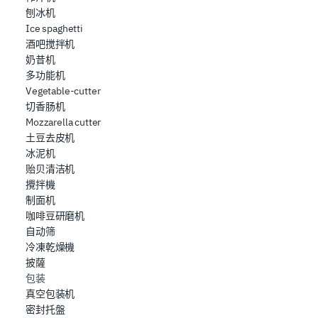
刨冰机
che hanno raccolto dal suo utilizzo dei loro servizi.
Ice spaghetti
酒吧搅拌机
奶昔机
多功能机
Vegetable-cutter
切香肠机
Mozzarella cutter
土豆去皮机
冰泥机
贻贝清洁机
攪拌機
制面机
咖啡豆研磨机
自动筛
冷凍乾燥機
披薩
包装
真空包装机
密封托盤