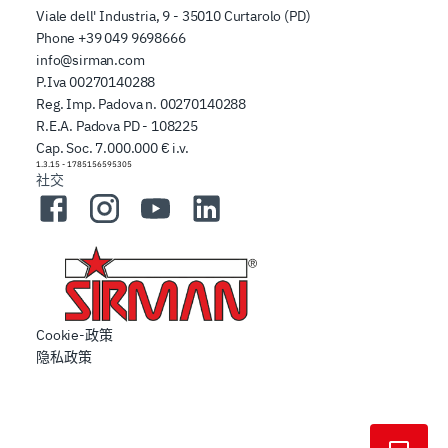
Viale dell' Industria, 9 - 35010 Curtarolo (PD)
Phone
+39 049 9698666
info@sirman.com
P.Iva 00270140288
Reg. Imp. Padova n. 00270140288
R.E.A. Padova PD - 108225
Cap. Soc. 7.000.000 € i.v.
1.3.15
-
1785156595305
社交
Facebook
Instagram
YouTube
LinkedIn
Cookie-政策
隐私政策