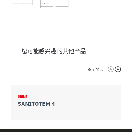
您可能感兴趣的其他产品
页
1
的
6
消毒柜
消
SANITOTEM 4
S