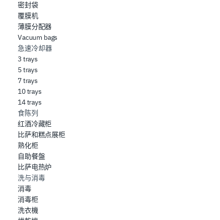
密封袋
覆膜机
薄膜分配器
Vacuum bags
急速冷却器
3 trays
5 trays
7 trays
10 trays
14 trays
食陈列
红酒冷藏柜
比萨和糕点展柜
熟化柜
自助餐盤
比萨电热炉
洗与消毒
消毒
消毒柜
洗衣機