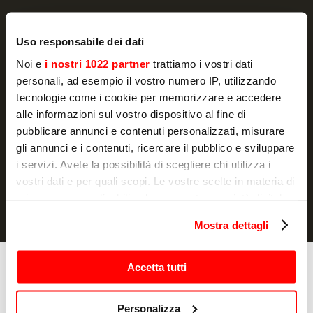
Uso responsabile dei dati
Noi e
i nostri 1022 partner
trattiamo i vostri dati
NEWSLETTER
personali, ad esempio il vostro numero IP, utilizzando
Promotions and news, directly in your email
tecnologie come i cookie per memorizzare e accedere
alle informazioni sul vostro dispositivo al fine di
订阅
pubblicare annunci e contenuti personalizzati, misurare
gli annunci e i contenuti, ricercare il pubblico e sviluppare
我声明我已阅读过信息通知
并授权处理我的个人数据以用于营销
i servizi. Avete la possibilità di scegliere chi utilizza i
目的
vostri dati e per quali scopi. Le vostre scelte in materia di
privacy sono applicabili solo su questa proprietà digitale
in cui avete effettuato le vostre scelte. È possibile
Mostra dettagli
modificare o revocare il proprio consenso in qualsiasi
momento dalla Dichiarazione sui cookie o facendo clic
sull'icona di attivazione della privacy.
Accetta tutti
烹饪
烤箱
Con il tuo consenso, vorremmo anche:
烤麵包機
Personalizza