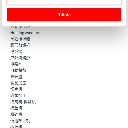
烘焙箱
raccogliere informazioni sulla tua posizione
低温慢煮机
geografica, con un'approssimazione di qualche
煎锅
Rifiuta
metro,
煮面炉
Identificare il tuo dispositivo, scansionandolo
链式多士炉
attivamente alla ricerca di caratteristiche specifiche
Hot dog warmers
(impronte digitali).
烹飪攪拌機
Approfondisci come vengono elaborati i tuoi dati personali
圆形煎饼机
e imposta le tue preferenze nella
sezione dettagli
. Puoi
电饭锅
户外烧烤炉
modificare o ritirare il tuo consenso in qualsiasi momento
电磁炉
dalla Dichiarazione sui cookie.
自助餐盤
烹飪盤
Utilizziamo i cookie per garantire che l’utente possa
食品加工
usufruire del servizio richiesto, per personalizzare
切片机
contenuti ed annunci, per fornire funzionalità dei social
肉類加工
media e per analizzare il nostro traffico. Condividiamo
绞肉机-擦丝机
inoltre informazioni sul modo in cui l’utente utilizza il
擦丝机
nostro sito con i nostri partner che si occupano di analisi
粉碎机
dei dati web, pubblicità e social media, i quali potrebbero
低速榨汁机
combinarle con altre informazioni che ha fornito loro o
榨汁机