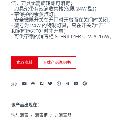
洁，刀具无需旋转即可消毒；

- 刀具架带有液滴收集槽(仅限 24W 型)；

- 带保护的汞蒸汽灯；

- 安全微限开关在开门时开启而在关门时关闭；

- 型号为 24W 的特制灯具，只在开关为“开”

和定时器为“0”时才开启；

- 可供带锁的消毒柜 STERILIZER U. V. A. 16W。
索取资料
下载产品说明书
Facebook
Twitter
Whatsapp
Telegram
Linkedin
Pinterest
电子邮件
打印
分享
:
该产品出现在：
洗与消毒
/
消毒柜
/
刀消毒器